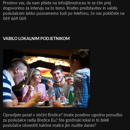
Prosimo vas, da nam pišete na info@brezice.eu in se čim prej
dogovorimo za intervju na to temo. Kratko predstavitev in vabilo
poslušalcem lahko posnamemo tudi po telefonu, če nas pokličete na
069 669 069.
VABILO LOKALNIM PODJETNIKOM
Opravljate posel v občini Brežice? Imate posebno ugodno ponudbo
za poslušalce radia Brežice Eu? Ste gostinski lokal in bi želeli
poslušalce obvestiti kakšne malice jim nudite danes?