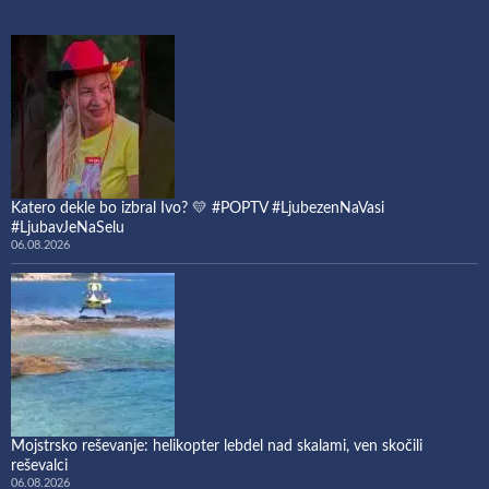
Katero dekle bo izbral Ivo? 💛 #POPTV #LjubezenNaVasi
#LjubavJeNaSelu
06.08.2026
Mojstrsko reševanje: helikopter lebdel nad skalami, ven skočili
reševalci
06.08.2026