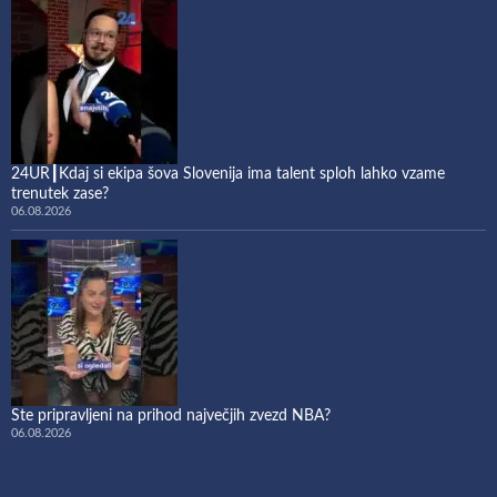
24UR┃Kdaj si ekipa šova Slovenija ima talent sploh lahko vzame
trenutek zase?
06.08.2026
Ste pripravljeni na prihod največjih zvezd NBA?
06.08.2026