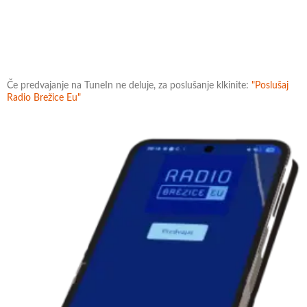
Če predvajanje na TuneIn ne deluje, za poslušanje klkinite:
"Poslušaj
Radio Brežice Eu"