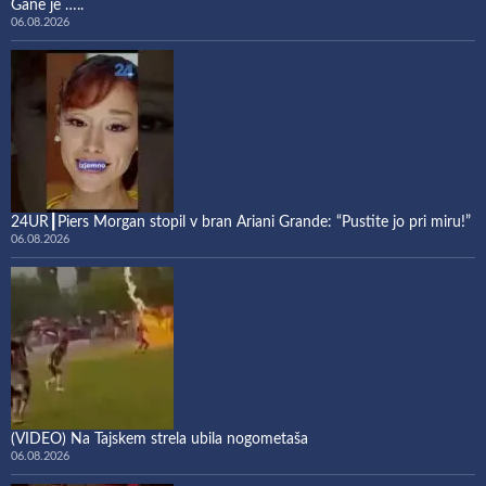
Gane je …..
06.08.2026
24UR┃Piers Morgan stopil v bran Ariani Grande: “Pustite jo pri miru!”
06.08.2026
(VIDEO) Na Tajskem strela ubila nogometaša
06.08.2026