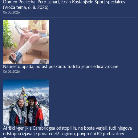
Domen Pociecha, Pero Lenart, Ervin Kostanjšek: Šport specialcev
(Vroča tema, 6. 8. 2026)
06.08.2026
Namesto upada, porast poškodb: tudi to je posledica vročine
06.08.2026
Afriški »genij« s Cambridgea odstopil in, ne boste verjeli, tudi njegova
odstopna izjava je ponaredek! Logično, povprečni IQ prebivalcev