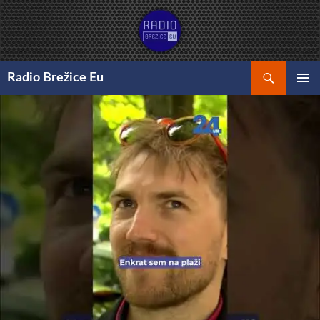
Preskoči
na
vsebino
Išči
Radio Brežice Eu
GLAVNI
MENI