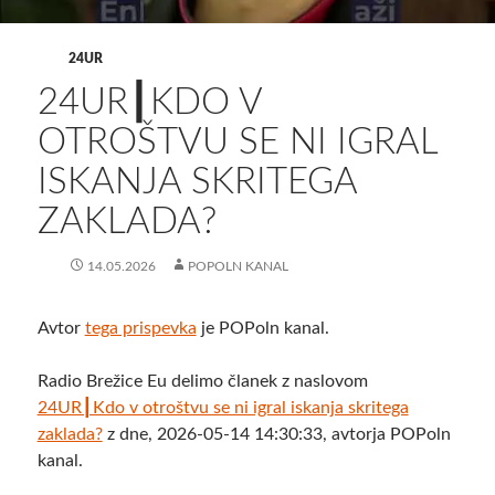
24UR
24UR┃KDO V
OTROŠTVU SE NI IGRAL
ISKANJA SKRITEGA
ZAKLADA?
14.05.2026
POPOLN KANAL
Avtor
tega prispevka
je POPoln kanal.
Radio Brežice Eu delimo članek z naslovom
24UR┃Kdo v otroštvu se ni igral iskanja skritega
zaklada?
z dne, 2026-05-14 14:30:33, avtorja POPoln
kanal.