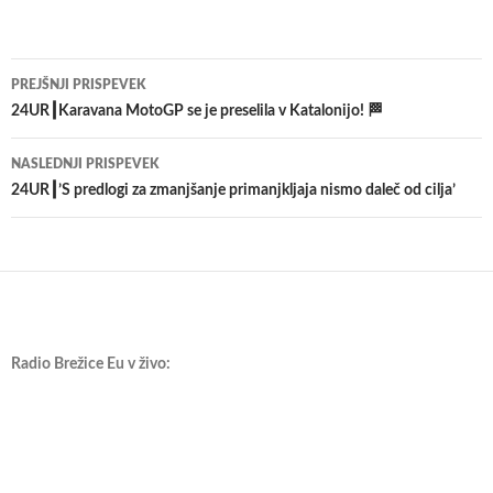
Krmarjenje
PREJŠNJI PRISPEVEK
po
24UR┃Karavana MotoGP se je preselila v Katalonijo! 🏁
prispevkih
NASLEDNJI PRISPEVEK
24UR┃’S predlogi za zmanjšanje primanjkljaja nismo daleč od cilja’
Radio Brežice Eu v živo: