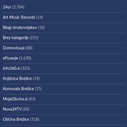
24ur
(2.704)
Art Music Records
(14)
Blogi strokovnjakov
(18)
Brez kategorije
(255)
Domovina.je
(88)
ePosavje
(1.630)
info360.si
(323)
Knjižnica Brežice
(19)
Komunala Brežice
(15)
MojaObcina.si
(63)
Nova24TV
(20)
Občina Brežice
(318)