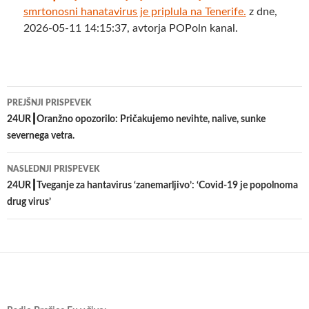
smrtonosni hanatavirus je priplula na Tenerife.
z dne,
2026-05-11 14:15:37, avtorja POPoln kanal.
Krmarjenje
PREJŠNJI PRISPEVEK
po
24UR┃Oranžno opozorilo: Pričakujemo nevihte, nalive, sunke
severnega vetra.
prispevkih
NASLEDNJI PRISPEVEK
24UR┃Tveganje za hantavirus ‘zanemarljivo’: ‘Covid-19 je popolnoma
drug virus’