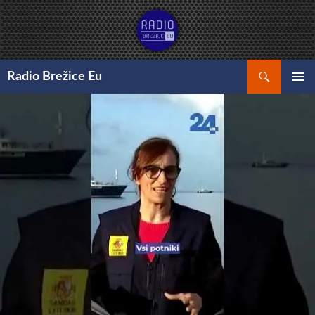
Preskoči
na
vsebino
Išči
Radio Brežice Eu
GLAVNI
MENI