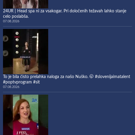
24UR | Head spa ni za vsakogar. Pri določenih težavah lahko stanje
celo poslabša.
07.08.2026
To je bila čisto prelahka naloga za našo Nuško. 🤭 #slovenijaimatalent
#poptvprogram #sit
07.08.2026