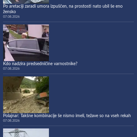
Po aretaciji zaradi umora izpuščen, na prostosti nato ubil še eno
žensko
07.08.2026
Kdo nadzira predsedničine varnostnike?
07.08.2026
Polajnar: Takšne kombinacije še nismo imeli, težave so na vseh rekah
07.08.2026