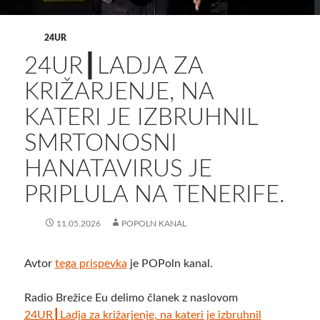
24UR
24UR┃LADJA ZA
KRIŽARJENJE, NA
KATERI JE IZBRUHNIL
SMRTONOSNI
HANATAVIRUS JE
PRIPLULA NA TENERIFE.
11.05.2026
POPOLN KANAL
Avtor
tega prispevka
je POPoln kanal.
Radio Brežice Eu delimo članek z naslovom
24UR┃Ladja za križarjenje, na kateri je izbruhnil