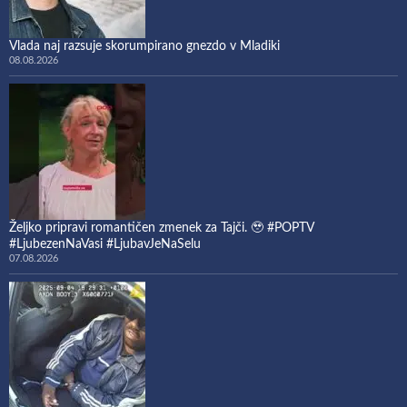
Vlada naj razsuje skorumpirano gnezdo v Mladiki
08.08.2026
Željko pripravi romantičen zmenek za Tajči. 🥹 #POPTV
#LjubezenNaVasi #LjubavJeNaSelu
07.08.2026