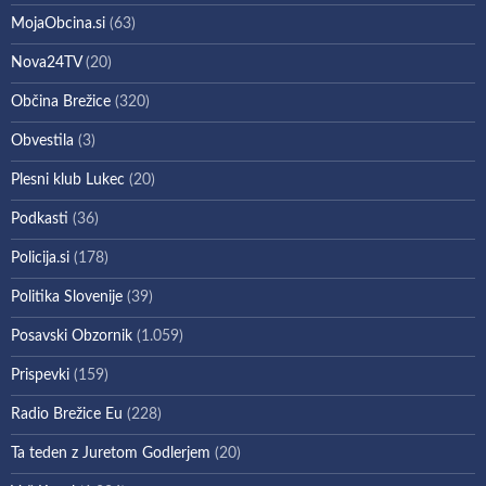
MojaObcina.si
(63)
Nova24TV
(20)
Občina Brežice
(320)
Obvestila
(3)
Plesni klub Lukec
(20)
Podkasti
(36)
Policija.si
(178)
Politika Slovenije
(39)
Posavski Obzornik
(1.059)
Prispevki
(159)
Radio Brežice Eu
(228)
Ta teden z Juretom Godlerjem
(20)