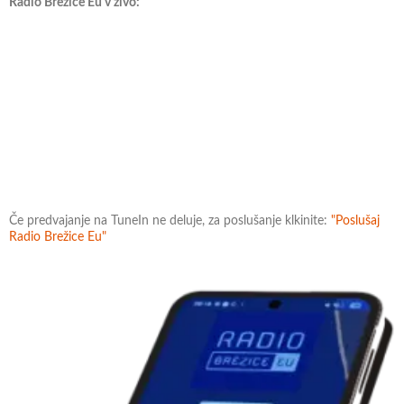
Radio Brežice Eu v živo:
Če predvajanje na TuneIn ne deluje, za poslušanje klkinite:
"Poslušaj
Radio Brežice Eu"