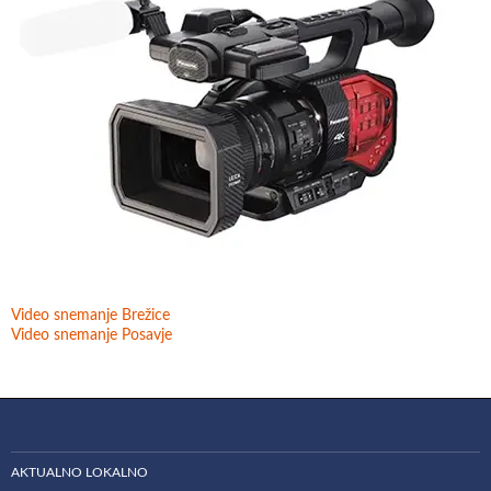
Video snemanje Brežice
Video snemanje Posavje
AKTUALNO LOKALNO