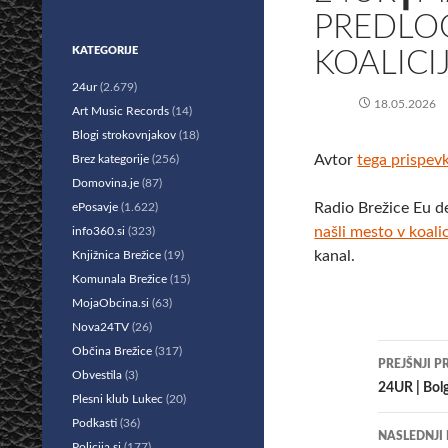
PREDLOG
KATEGORIJE
KOALICI
24ur
(2.679)
18.05.2026
Art Music Records
(14)
Blogi strokovnjakov
(18)
Avtor
tega prispev
Brez kategorije
(256)
Domovina.je
(87)
Radio Brežice Eu d
ePosavje
(1.622)
našli mesto v koalic
info360.si
(323)
kanal.
Knjižnica Brežice
(19)
Komunala Brežice
(15)
MojaObcina.si
(63)
Nova24TV
(26)
Krmar
Občina Brežice
(317)
PREJŠNJI P
Obvestila
(3)
po
24UR | Bolg
Plesni klub Lukec
(20)
prisp
Podkasti
(36)
NASLEDNJI
Policija.si
(177)