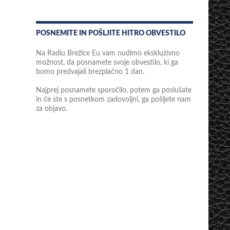
POSNEMITE IN POŠLJITE HITRO OBVESTILO
Na Radiu Brežice Eu vam nudimo ekskluzivno
možnost, da posnamete svoje obvestilo, ki ga
bomo predvajali brezplačno 1 dan.
Najprej posnamete sporočilo, potem ga poslušate
in če ste s posnetkom zadovoljni, ga pošljete nam
za objavo.