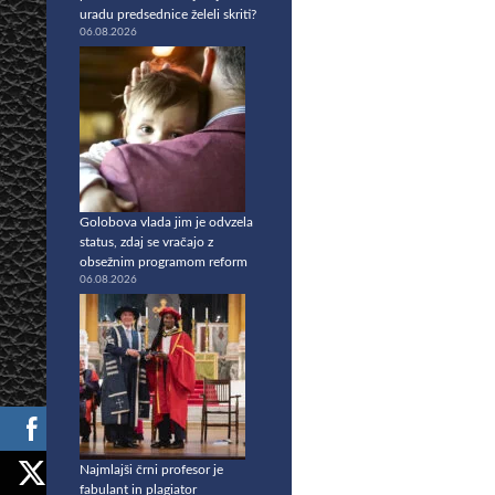
uradu predsednice želeli skriti?
06.08.2026
Golobova vlada jim je odvzela
status, zdaj se vračajo z
obsežnim programom reform
06.08.2026
Najmlajši črni profesor je
fabulant in plagiator