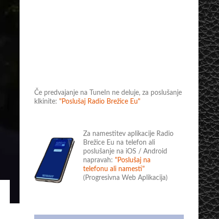
Če predvajanje na TuneIn ne deluje, za poslušanje
klkinite:
"Poslušaj Radio Brežice Eu"
Za namestitev aplikacije Radio
Brežice Eu na telefon ali
poslušanje na iOS / Android
napravah:
"Poslušaj na
telefonu ali namesti"
(Progresivna Web Aplikacija)