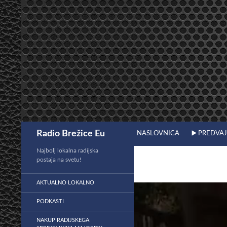
Preskoči
na
vsebino
Išči
Radio Brežice Eu
NASLOVNICA
▶️ PREDVA
Najbolj lokalna radijska
postaja na svetu!
AKTUALNO LOKALNO
PODKASTI
NAKUP RADIJSKEGA