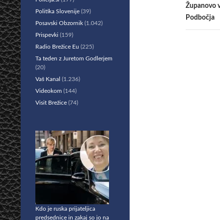
Županovo vi
Politika Slovenije
(39)
Podbočja
Posavski Obzornik
(1.042)
Prispevki
(159)
Radio Brežice Eu
(225)
Ta teden z Juretom Godlerjem
(20)
Vaš Kanal
(1.236)
Videokom
(144)
Visit Brežice
(74)
Kdo je ruska prijateljica
predsednice in zakaj so jo na