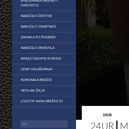
SPREJEMNIKA MAJORITY
OAKCASTLE
NAROČILO ČESTITKE
NAROČILO OSMRTNICE
ZAHVALA PO POGREBU
NAROČILO OBVESTILA
KINDLE ČASOPISI IN REVIJE
CENIK OGLAŠEVANJA
KOMUNALA BREŽICE
VRTILJAK ŽELJA
LOGOTIP RADIA BREŽICE EU
24UR
Išči:
24UR┃MA