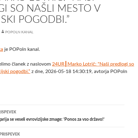
I SO NAŠLI MESTO V
JSKI POGODBI.”
POPOLN KANAL
ka
je POPoln kanal.
elimo članek z naslovom
24UR┃Marko Lotrič: "Naši predlogi so
ijski pogodbi.”
z dne, 2026-05-18 14:30:19, avtorja POPoln
jenje
RISPEVEK
arija se veseli evrovizijske zmage: ‘Ponos za vso državo!’
evkih
 PRISPEVEK