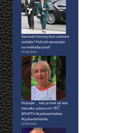
Varnostni konvoj brez ustrezne
razdalje? Policisti opozarjajo
na neskladje pravil
05.08.2026
Priznajte … kdo je imel ob tem
trenutku solzne oči? 🥹👇
#POPTV #LjubezenNaVasi
#LjubavJeNaSelu
05.08.2026