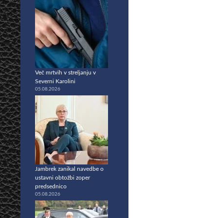
Več mrtvih v streljanju v
Severni Karolini
05.08.2026
Jambrek zanikal navedbe o
ustavni obtožbi zoper
predsednico
05.08.2026