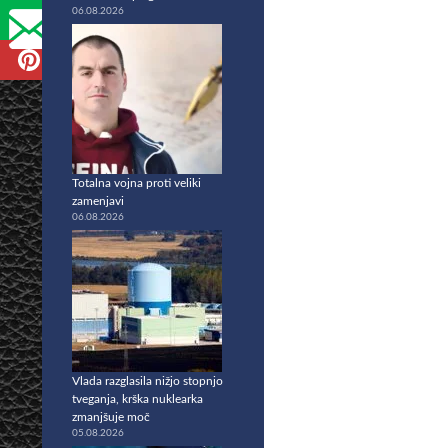
06.08.2026
Totalna vojna proti veliki
zamenjavi
06.08.2026
Vlada razglasila nižjo stopnjo
tveganja, krška nuklearka
zmanjšuje moč
05.08.2026