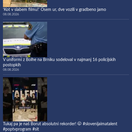
‘Kot v slabem filmu!’ Osem ur, dve vozili v gradbeno jamo
08.08.2026
V uniformi z Bolhe na Brniku sodeloval v najmanj 16 policijskih
postopkih
08.08.2026
Tukaj pa je naš Borut absolutni rekorder! 🤭 #slovenijaimatalent
#poptvprogram #sit