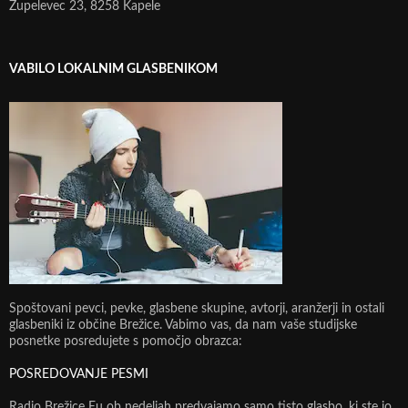
Župelevec 23, 8258 Kapele
VABILO LOKALNIM GLASBENIKOM
Spoštovani pevci, pevke, glasbene skupine, avtorji, aranžerji in ostali
glasbeniki iz občine Brežice. Vabimo vas, da nam vaše studijske
posnetke posredujete s pomočjo obrazca:
POSREDOVANJE PESMI
Radio Brežice Eu ob nedeljah predvajamo samo tisto glasbo, ki ste jo