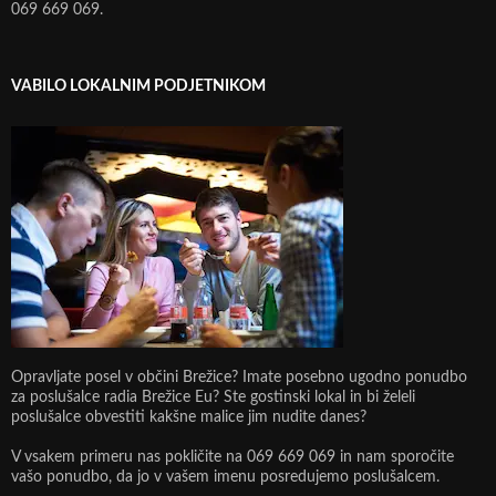
069 669 069.
VABILO LOKALNIM PODJETNIKOM
Opravljate posel v občini Brežice? Imate posebno ugodno ponudbo
za poslušalce radia Brežice Eu? Ste gostinski lokal in bi želeli
poslušalce obvestiti kakšne malice jim nudite danes?
V vsakem primeru nas pokličite na 069 669 069 in nam sporočite
vašo ponudbo, da jo v vašem imenu posredujemo poslušalcem.