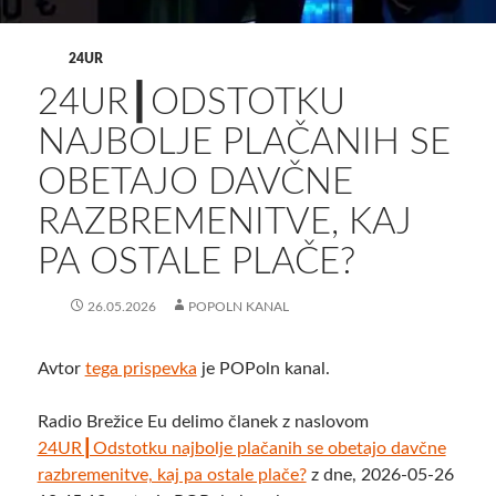
24UR
24UR┃ODSTOTKU
NAJBOLJE PLAČANIH SE
OBETAJO DAVČNE
RAZBREMENITVE, KAJ
PA OSTALE PLAČE?
26.05.2026
POPOLN KANAL
Avtor
tega prispevka
je POPoln kanal.
Radio Brežice Eu delimo članek z naslovom
24UR┃Odstotku najbolje plačanih se obetajo davčne
razbremenitve, kaj pa ostale plače?
z dne, 2026-05-26