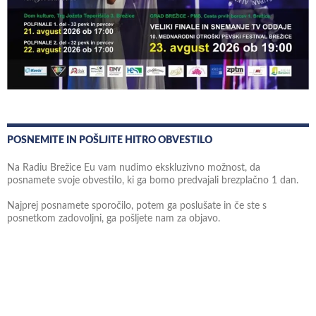
POSNEMITE IN POŠLJITE HITRO OBVESTILO
Na Radiu Brežice Eu vam nudimo ekskluzivno možnost, da
posnamete svoje obvestilo, ki ga bomo predvajali brezplačno 1 dan.
Najprej posnamete sporočilo, potem ga poslušate in če ste s
posnetkom zadovoljni, ga pošljete nam za objavo.