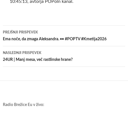
10:45:13, avtorja POPoln kanal.
Krmarjenje
PREJŠNJI PRISPEVEK
po
Ema noče, da zmaga Aleksandra. 👀 #POPTV #Kmetija2026
prispevkih
NASLEDNJI PRISPEVEK
24UR | Manj mesa, več rastlinske hrane?
Radio Brežice Eu v živo: