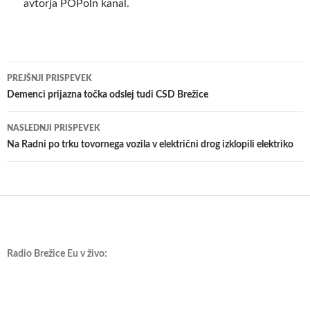
avtorja POPoln kanal.
Krmarjenje
PREJŠNJI PRISPEVEK
po
Demenci prijazna točka odslej tudi CSD Brežice
prispevkih
NASLEDNJI PRISPEVEK
Na Radni po trku tovornega vozila v električni drog izklopili elektriko
Radio Brežice Eu v živo: