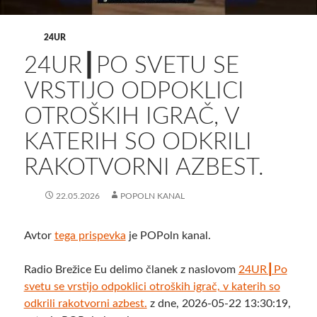
24UR
24UR┃PO SVETU SE
VRSTIJO ODPOKLICI
OTROŠKIH IGRAČ, V
KATERIH SO ODKRILI
RAKOTVORNI AZBEST.
22.05.2026
POPOLN KANAL
Avtor
tega prispevka
je POPoln kanal.
Radio Brežice Eu delimo članek z naslovom
24UR┃Po
svetu se vrstijo odpoklici otroških igrač, v katerih so
odkrili rakotvorni azbest.
z dne, 2026-05-22 13:30:19,