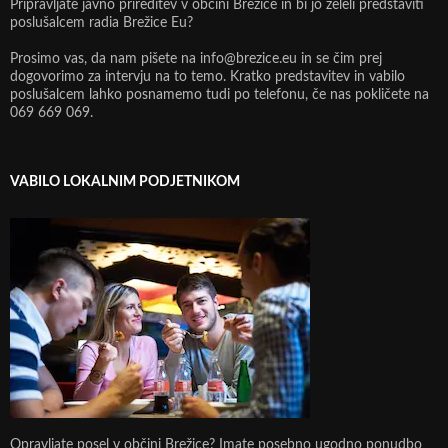
Pripravljate javno prireditev v občini Brežice in bi jo želeli predstaviti
poslušalcem radia Brežice Eu?
Prosimo vas, da nam pišete na info@brezice.eu in se čim prej
dogovorimo za intervju na to temo. Kratko predstavitev in vabilo
poslušalcem lahko posnamemo tudi po telefonu, če nas pokličete na
069 669 069.
VABILO LOKALNIM PODJETNIKOM
Opravljate posel v občini Brežice? Imate posebno ugodno ponudbo