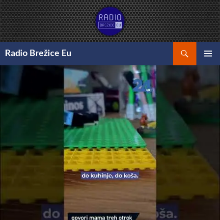
Preskoči
na
vsebino
Išči
Radio Brežice Eu
GLAVNI
MENI