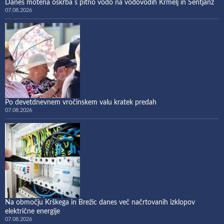
Danes motena oskrba s pitno vodo na vodovodih Krmelj in Šentjanž
07.08.2026
Po devetdnevnem vročinskem valu kratek predah
07.08.2026
Na območju Krškega in Brežic danes več načrtovanih izklopov
električne energije
07.08.2026