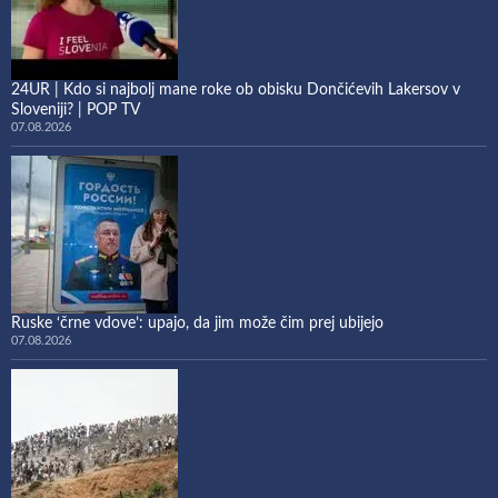
24UR | Kdo si najbolj mane roke ob obisku Dončićevih Lakersov v
Sloveniji? | POP TV
07.08.2026
Ruske ‘črne vdove’: upajo, da jim može čim prej ubijejo
07.08.2026