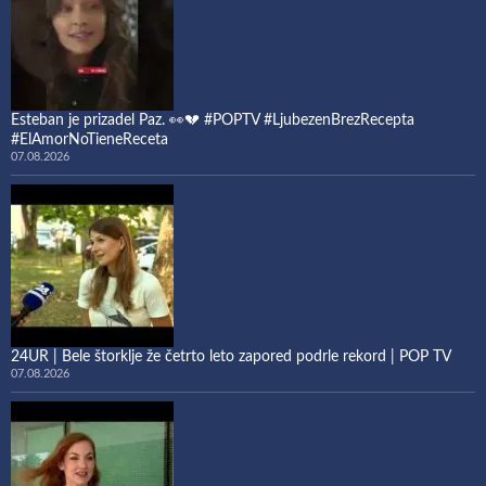
Esteban je prizadel Paz. 👀💔 #POPTV #LjubezenBrezRecepta
#ElAmorNoTieneReceta
07.08.2026
24UR | Bele štorklje že četrto leto zapored podrle rekord | POP TV
07.08.2026