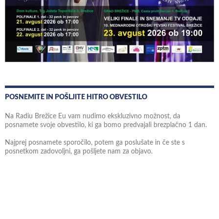
POSNEMITE IN POŠLJITE HITRO OBVESTILO
Na Radiu Brežice Eu vam nudimo ekskluzivno možnost, da
posnamete svoje obvestilo, ki ga bomo predvajali brezplačno 1 dan.
Najprej posnamete sporočilo, potem ga poslušate in če ste s
posnetkom zadovoljni, ga pošljete nam za objavo.