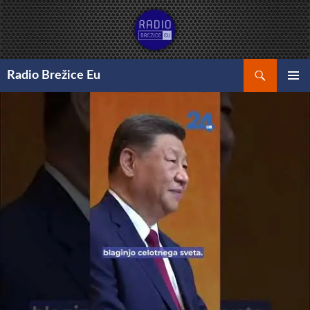
Preskoči
na
vsebino
Išči
Radio Brežice Eu
GLAVNI
MENI