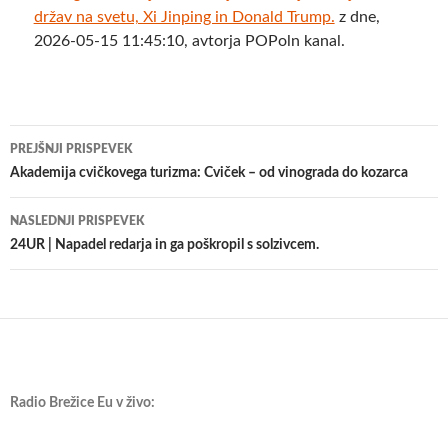
držav na svetu, Xi Jinping in Donald Trump.
z dne,
2026-05-15 11:45:10, avtorja POPoln kanal.
Krmarjenje
PREJŠNJI PRISPEVEK
po
​Akademija cvičkovega turizma: Cviček – od vinograda do kozarca
prispevkih
NASLEDNJI PRISPEVEK
24UR | Napadel redarja in ga poškropil s solzivcem.
Radio Brežice Eu v živo: