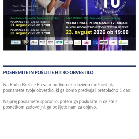
POSNEMITE IN POŠLJITE HITRO OBVESTILO
Na Radiu Brežice Eu vam nudimo ekskluzivno možnost, da
posnamete svoje obvestilo, ki ga bomo predvajali brezplačno 1 dan.
Najprej posnamete sporočilo, potem ga poslušate in če ste s
posnetkom zadovoljni, ga pošljete nam za objavo.