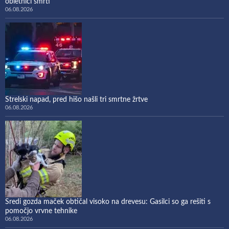
obletnici smrti
06.08.2026
Strelski napad, pred hišo našli tri smrtne žrtve
06.08.2026
Sredi gozda maček obtičal visoko na drevesu: Gasilci so ga rešiti s
pomočjo vrvne tehnike
06.08.2026