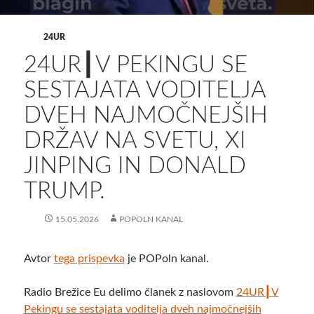
24UR
24UR┃V PEKINGU SE
SESTAJATA VODITELJA
DVEH NAJMOČNEJŠIH
DRŽAV NA SVETU, XI
JINPING IN DONALD
TRUMP.
15.05.2026
POPOLN KANAL
Avtor
tega prispevka
je POPoln kanal.
Radio Brežice Eu delimo članek z naslovom
24UR┃V
Pekingu se sestajata voditelja dveh najmočnejših