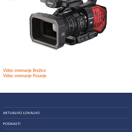
Video snemanje Brežice
Video snemanje Posavje
AKTUALNO LOKALNO
PODKASTI