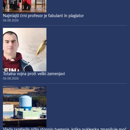
Najmlajši črni profesor je fabulant in plagiator
06.08.2026
Totalna vojna proti veliki zamenjavi
06.08.2026
Vlada razglasila nižjo stopnjo tveganja, krška nuklearka zmanjšuje moč