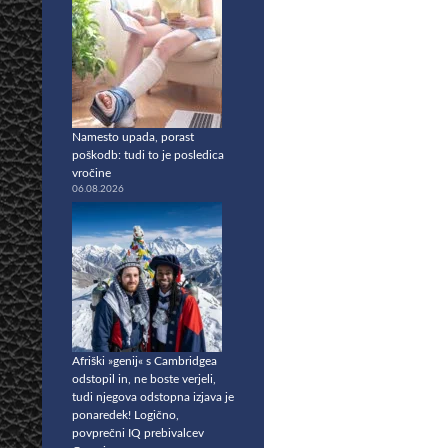
Namesto upada, porast
poškodb: tudi to je posledica
vročine
06.08.2026
Afriški »genij« s Cambridgea
odstopil in, ne boste verjeli,
tudi njegova odstopna izjava je
ponaredek! Logično,
povprečni IQ prebivalcev