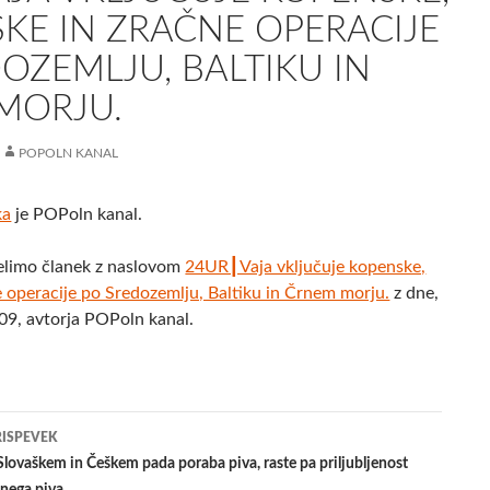
KE IN ZRAČNE OPERACIJE
OZEMLJU, BALTIKU IN
MORJU.
POPOLN KANAL
ka
je POPoln kanal.
elimo članek z naslovom
24UR┃Vaja vključuje kopenske,
 operacije po Sredozemlju, Baltiku in Črnem morju.
z dne,
9, avtorja POPoln kanal.
jenje
RISPEVEK
lovaškem in Češkem pada poraba piva, raste pa priljubljenost