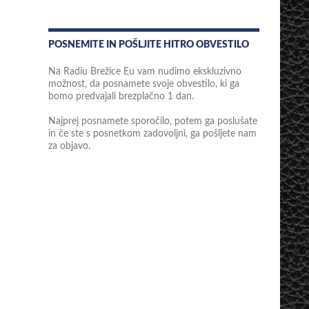
POSNEMITE IN POŠLJITE HITRO OBVESTILO
Na Radiu Brežice Eu vam nudimo ekskluzivno
možnost, da posnamete svoje obvestilo, ki ga
bomo predvajali brezplačno 1 dan.
Najprej posnamete sporočilo, potem ga poslušate
in če ste s posnetkom zadovoljni, ga pošljete nam
za objavo.