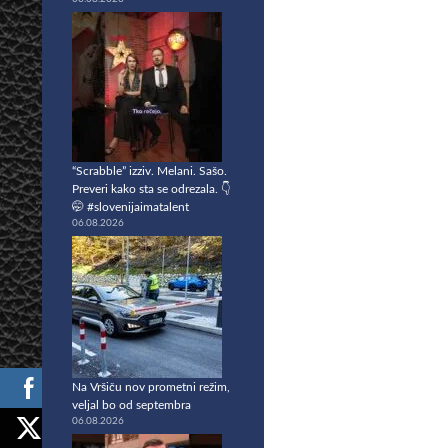
“Scrabble” izziv. Melani. Sašo.
Preveri kako sta se odrezala. 👇
🤭 #slovenijaimatalent
06.08.2026
Na Vršiču nov prometni režim,
veljal bo od septembra
06.08.2026