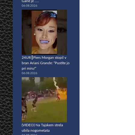
Gane je …..
06.08.2026
24UR┃Piers Morgan stopil v
bran Ariani Grande: “Pustite jo
pri miru!”
06.08.2026
(VIDEO) Na Tajskem strela
ubila nogometaša