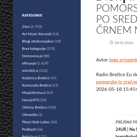
POMORS
KATEGORIJE
PO SRED
24ur
(2.703)
ČRNEM 
Art Music Records
(14)
Blogi strokovnjakov
(18)
18.05.2026
Brez kategorije
(255)
Domovina.je
(88)
Avtor
tega prispev
ePosavje
(1.629)
info360.si
(323)
Radio Brežice Eu d
Knjižnica Brežice
(19)
pomorske in zračne
Komunala Brežice
(15)
2026-05-18 15:45:0
MojaObcina.si
(63)
Nova24TV
(20)
Občina Brežice
(318)
Obvestila
(3)
Krmar
Plesni klub Lukec
(20)
PREJŠNJI P
po
Podkasti
(36)
24UR | Na S
Policija.si
(177)