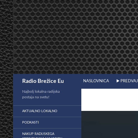
Preskoči
na
vsebino
Išči
Radio Brežice Eu
NASLOVNICA
▶️ PREDVA
Najbolj lokalna radijska
postaja na svetu!
AKTUALNO LOKALNO
PODKASTI
NAKUP RADIJSKEGA