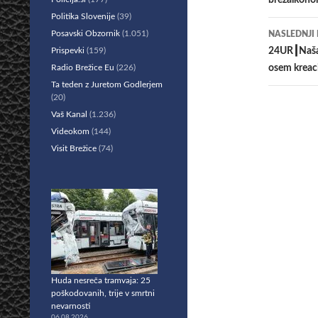
brezalkohol
prisp
Politika Slovenije
(39)
Posavski Obzornik
(1.051)
NASLEDNJI
Prispevki
(159)
24UR┃Naša 
Radio Brežice Eu
(226)
osem kreaci
Ta teden z Juretom Godlerjem
(20)
Vaš Kanal
(1.236)
Videokom
(144)
Visit Brežice
(74)
Huda nesreča tramvaja: 25
poškodovanih, trije v smrtni
nevarnosti
06.08.2026