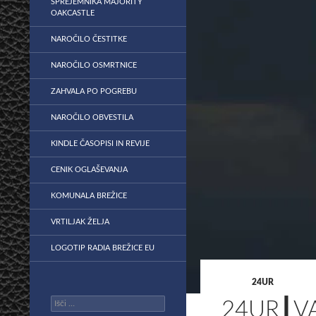
SPREJEMNIKA MAJORITY
OAKCASTLE
NAROČILO ČESTITKE
NAROČILO OSMRTNICE
ZAHVALA PO POGREBU
NAROČILO OBVESTILA
KINDLE ČASOPISI IN REVIJE
CENIK OGLAŠEVANJA
KOMUNALA BREŽICE
VRTILJAK ŽELJA
LOGOTIP RADIA BREŽICE EU
24UR
Išči:
24UR┃VA