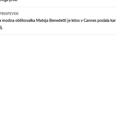
nega piva.
evkih
 PRISPEVEK
modna oblikovalka Mateja Benedetti je letos v Cannes poslala kar
j.