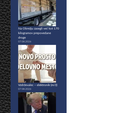
Na Obrežju zasegli več kot 170
kilogramov prepovedane
droge
07.08.2026
Vzdrževalec – elektronik (m/ž)
07.08.2026