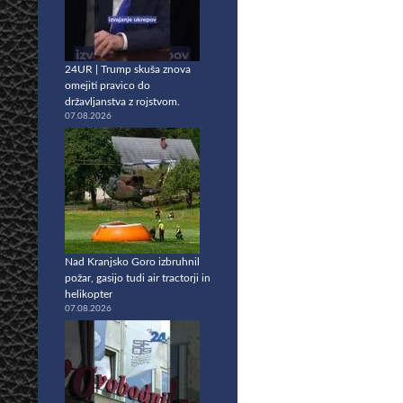
24UR | Trump skuša znova
omejiti pravico do
državljanstva z rojstvom.
07.08.2026
Nad Kranjsko Goro izbruhnil
požar, gasijo tudi air tractorji in
helikopter
07.08.2026