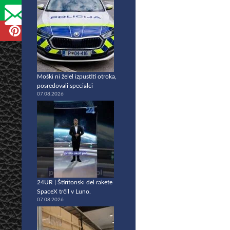
Moški ni želel izpustiti otroka,
posredovali specialci
07.08.2026
24UR | Štiritonski del rakete
SpaceX trčil v Luno.
07.08.2026