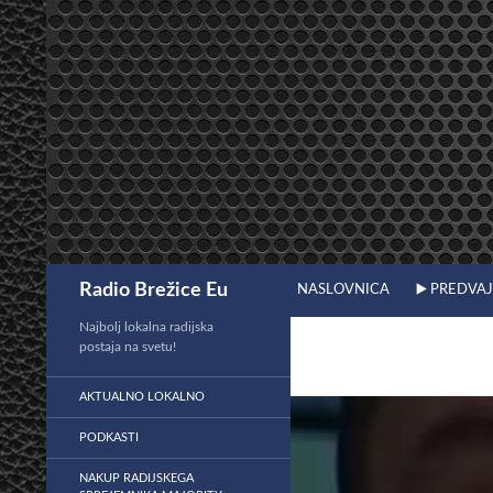
Preskoči
na
vsebino
Išči
Radio Brežice Eu
NASLOVNICA
▶️ PREDVA
Najbolj lokalna radijska
postaja na svetu!
AKTUALNO LOKALNO
PODKASTI
NAKUP RADIJSKEGA