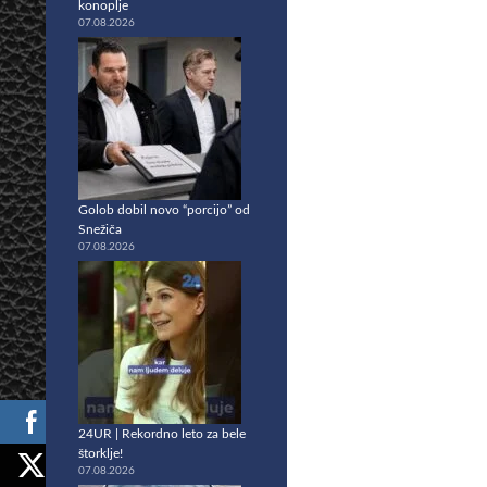
konoplje
07.08.2026
Golob dobil novo “porcijo” od
Snežiča
07.08.2026
24UR | Rekordno leto za bele
štorklje!
07.08.2026