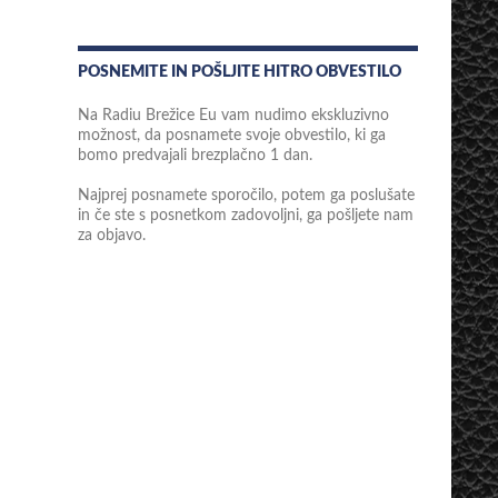
POSNEMITE IN POŠLJITE HITRO OBVESTILO
Na Radiu Brežice Eu vam nudimo ekskluzivno
možnost, da posnamete svoje obvestilo, ki ga
bomo predvajali brezplačno 1 dan.
Najprej posnamete sporočilo, potem ga poslušate
in če ste s posnetkom zadovoljni, ga pošljete nam
za objavo.