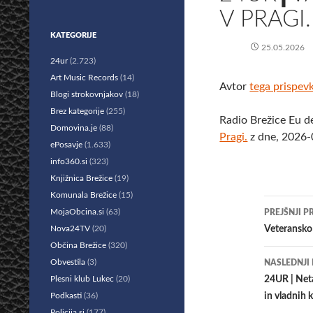
V PRAGI.
KATEGORIJE
25.05.2026
24ur
(2.723)
Art Music Records
(14)
Avtor
tega prispev
Blogi strokovnjakov
(18)
Brez kategorije
(255)
Radio Brežice Eu d
Domovina.je
(88)
Pragi.
z dne, 2026-
ePosavje
(1.633)
info360.si
(323)
Knjižnica Brežice
(19)
Komunala Brežice
(15)
Krmar
MojaObcina.si
(63)
PREJŠNJI P
po
Nova24TV
(20)
​Veteransk
Občina Brežice
(320)
prisp
Obvestila
(3)
NASLEDNJI
Plesni klub Lukec
(20)
24UR | Neta
Podkasti
(36)
in vladnih 
Policija.si
(177)