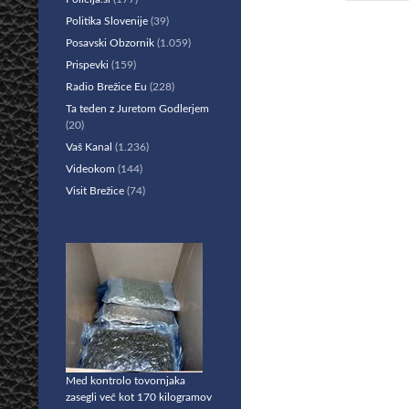
Politika Slovenije
(39)
Posavski Obzornik
(1.059)
Prispevki
(159)
Radio Brežice Eu
(228)
Ta teden z Juretom Godlerjem
(20)
Vaš Kanal
(1.236)
Videokom
(144)
Visit Brežice
(74)
Med kontrolo tovornjaka
zasegli več kot 170 kilogramov