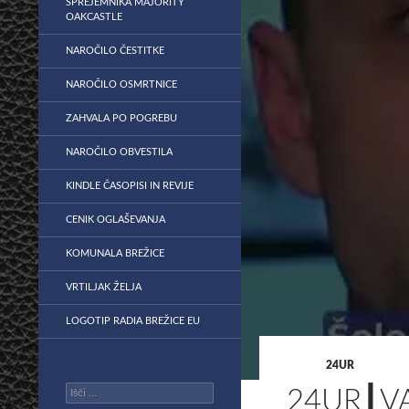
SPREJEMNIKA MAJORITY
OAKCASTLE
NAROČILO ČESTITKE
NAROČILO OSMRTNICE
ZAHVALA PO POGREBU
NAROČILO OBVESTILA
KINDLE ČASOPISI IN REVIJE
CENIK OGLAŠEVANJA
KOMUNALA BREŽICE
VRTILJAK ŽELJA
LOGOTIP RADIA BREŽICE EU
24UR
Išči:
24UR┃V