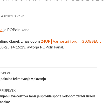
POPOLN KANAL
ka
je POPoln kanal.
elimo članek z naslovom
24UR┃Varnostni forum GLOBSEC v
05-25 14:15:23, avtorja POPoln kanal.
jenje
RISPEVEK
o pokalno tekmovanje v plavanju
evkih
 PRISPEVEK
njahujeva čestitka Janši je sprožila spor z Golobom zaradi Izraela
kanalov.