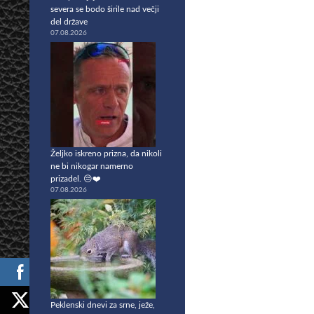
severa se bodo širile nad večji
del države
07.08.2026
Željko iskreno prizna, da nikoli
ne bi nikogar namerno
prizadel. 😔❤️
07.08.2026
Peklenski dnevi za srne, ježe,