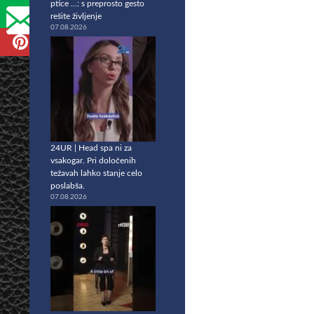
ptice …: s preprosto gesto
rešite življenje
07.08.2026
24UR | Head spa ni za
vsakogar. Pri določenih
težavah lahko stanje celo
poslabša.
07.08.2026