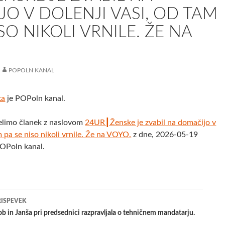
O V DOLENJI VASI, OD TAM
SO NIKOLI VRNILE. ŽE NA
POPOLN KANAL
ka
je POPoln kanal.
elimo članek z naslovom
24UR┃Ženske je zvabil na domačijo v
m pa se niso nikoli vrnile. Že na VOYO.
z dne, 2026-05-19
POPoln kanal.
jenje
RISPEVEK
b in Janša pri predsednici razpravljala o tehničnem mandatarju.