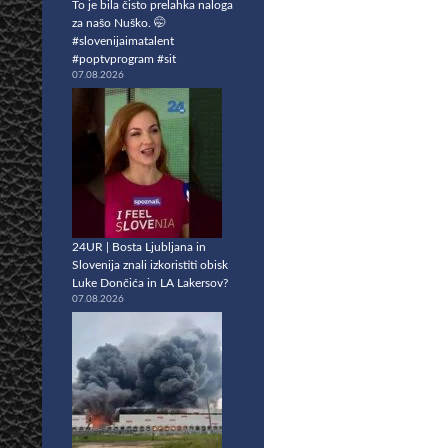
To je bila čisto prelahka naloga
za našo Nuško. 🤭
#slovenijaimatalent
#poptvprogram #sit
07.08.2026
24UR | Bosta Ljubljana in
Slovenija znali izkoristiti obisk
Luke Dončića in LA Lakersov?
07.08.2026