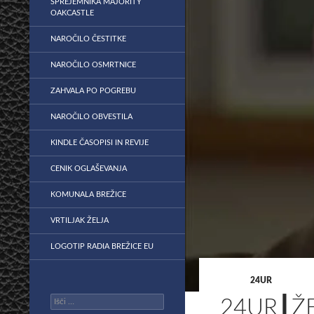
SPREJEMNIKA MAJORITY
OAKCASTLE
NAROČILO ČESTITKE
NAROČILO OSMRTNICE
ZAHVALA PO POGREBU
NAROČILO OBVESTILA
KINDLE ČASOPISI IN REVIJE
CENIK OGLAŠEVANJA
KOMUNALA BREŽICE
VRTILJAK ŽELJA
LOGOTIP RADIA BREŽICE EU
24UR
Išči:
24UR┃ŽE