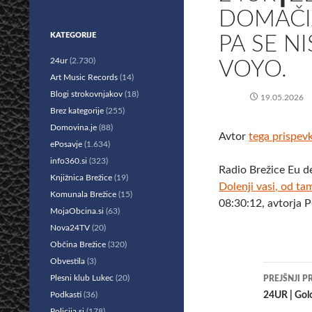
DOMAČIJ
KATEGORIJE
PA SE NI
24ur
(2.730)
VOYO.
Art Music Records
(14)
Blogi strokovnjakov
(18)
19.05.2026
Brez kategorije
(255)
Domovina.je
(88)
Avtor
tega prispev
ePosavje
(1.634)
info360.si
(323)
Radio Brežice Eu d
Knjižnica Brežice
(19)
Dolenji vasi, od ta
Komunala Brežice
(15)
08:30:12, avtorja 
MojaObcina.si
(63)
Nova24TV
(20)
Občina Brežice
(320)
Obvestila
(3)
Krmar
Plesni klub Lukec
(20)
PREJŠNJI P
po
Podkasti
(36)
24UR | Golo
Policija.si
(178)