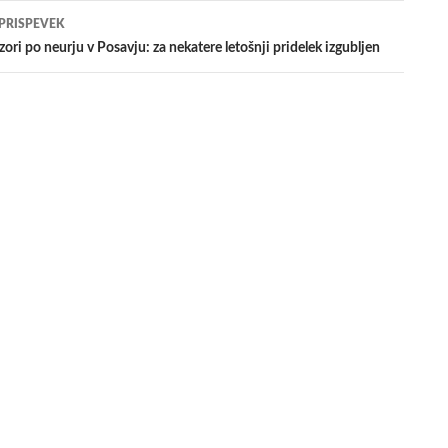
evkih
 PRISPEVEK
izori po neurju v Posavju: za nekatere letošnji pridelek izgubljen