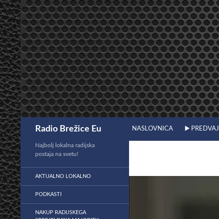
Preskoči
na
vsebino
Išči
Radio Brežice Eu
NASLOVNICA
▶️ PREDVA
Najbolj lokalna radijska
postaja na svetu!
AKTUALNO LOKALNO
PODKASTI
NAKUP RADIJSKEGA