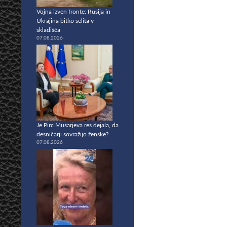
Vojna izven fronte: Rusija in
Ukrajina bitko selita v
skladišča
07.08.2026
Je Pirc Musarjeva res dejala, da
desničarji sovražijo ženske?
07.08.2026