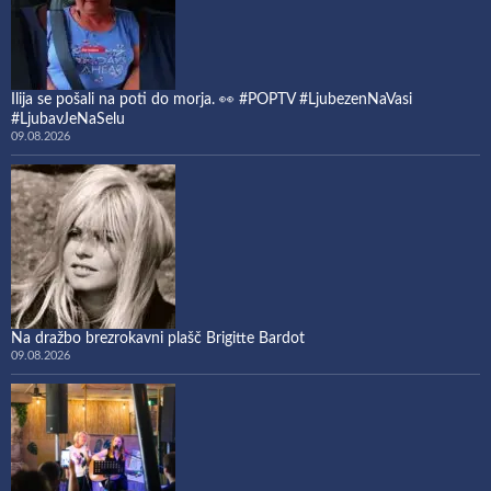
Ilija se pošali na poti do morja. 👀 #POPTV #LjubezenNaVasi
#LjubavJeNaSelu
09.08.2026
Na dražbo brezrokavni plašč Brigitte Bardot
09.08.2026