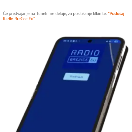
Če predvajanje na TuneIn ne deluje, za poslušanje klkinite:
"Poslušaj
Radio Brežice Eu"