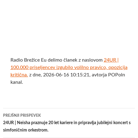
Radio Brežice Eu delimo članek z naslovom
24UR |
100.000 priseljencev izgubilo volilno pravico, opozicija
kritična.
z dne, 2026-06-16 10:15:21, avtorja POPoln
kanal.
Krmarjenje
PREJŠNJI PRISPEVEK
po
24UR | Neisha praznuje 20 let kariere in pripravlja jubilejni koncert s
simfoničnim orkestrom.
prispevkih