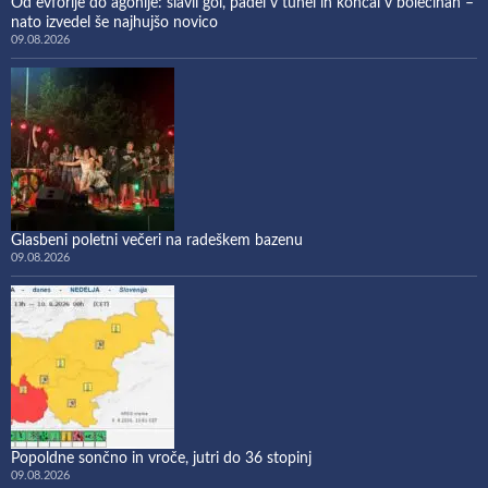
Od evforije do agonije: slavil gol, padel v tunel in končal v bolečinah –
nato izvedel še najhujšo novico
09.08.2026
Glasbeni poletni večeri na radeškem bazenu
09.08.2026
Popoldne sončno in vroče, jutri do 36 stopinj
09.08.2026