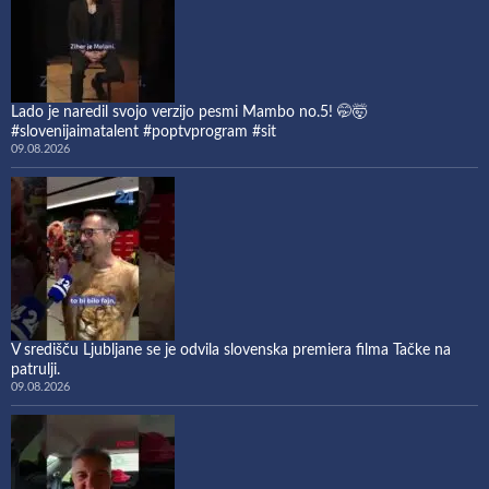
Lado je naredil svojo verzijo pesmi Mambo no.5! 🤭🤯
#slovenijaimatalent #poptvprogram #sit
09.08.2026
V središču Ljubljane se je odvila slovenska premiera filma Tačke na
patrulji.
09.08.2026