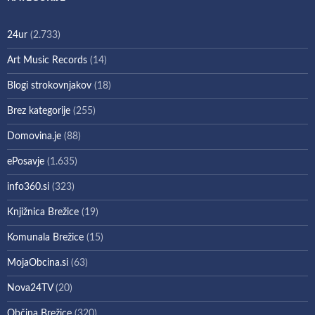
24ur
(2.733)
Art Music Records
(14)
Blogi strokovnjakov
(18)
Brez kategorije
(255)
Domovina.je
(88)
ePosavje
(1.635)
info360.si
(323)
Knjižnica Brežice
(19)
Komunala Brežice
(15)
MojaObcina.si
(63)
Nova24TV
(20)
Občina Brežice
(320)