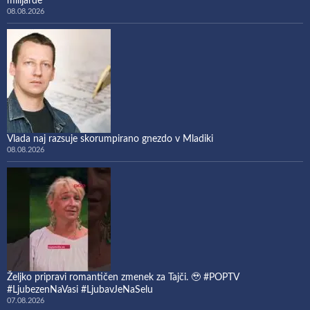
milijarde
08.08.2026
Vlada naj razsuje skorumpirano gnezdo v Mladiki
08.08.2026
Željko pripravi romantičen zmenek za Tajči. 🥹 #POPTV
#LjubezenNaVasi #LjubavJeNaSelu
07.08.2026