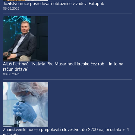
Tožilstvo noče posredovati obtožnice v zadevi Fotopub
08.08.2026
Aljuš Pertinač: “Nataša Pirc Musar hodi krepko čez rob – in to na
račun države”
08.08.2026
Znanstveniki hočejo prepoloviti človeštvo: do 2200 naj bi ostalo le 4