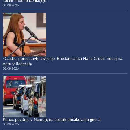
šolami močno razlikujejo.
08.08.2026
»Glasba ji predstavlja življenje: Brestaničanka Hana Grubič nocoj na
odru v Radečah«.
08.08.2026
Konec počitnic v Nemčiji, na cestah pričakovana gneča
08.08.2026