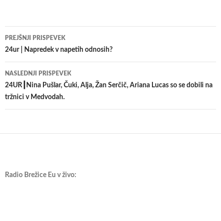
Krmarjenje
PREJŠNJI PRISPEVEK
po
24ur | Napredek v napetih odnosih?
prispevkih
NASLEDNJI PRISPEVEK
24UR┃Nina Pušlar, Čuki, Alja, Žan Serčič, Ariana Lucas so se dobili na
tržnici v Medvodah.
Radio Brežice Eu v živo: