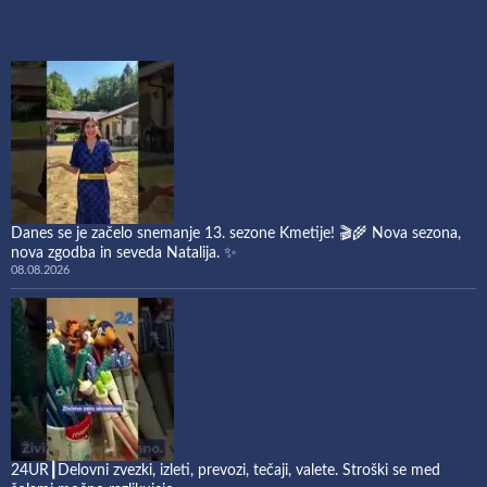
Danes se je začelo snemanje 13. sezone Kmetije! 🎬🌾 Nova sezona,
nova zgodba in seveda Natalija. ✨
08.08.2026
24UR┃Delovni zvezki, izleti, prevozi, tečaji, valete. Stroški se med