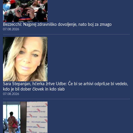
Bezzecchi: Najprej zdravniško dovoljenje, nato boj za zmago
07.08.2026
Sara Stepanjan, hčerka žrtve Udbe: Če bi se arhivi odprli,se bi vedelo,
kdo je bil dober človek in kdo slab
07.08.2026