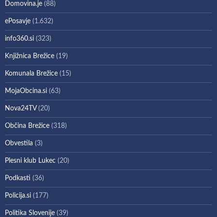
Domovina.je
(88)
ePosavje
(1.632)
info360.si
(323)
Knjižnica Brežice
(19)
Komunala Brežice
(15)
MojaObcina.si
(63)
Nova24TV
(20)
Občina Brežice
(318)
Obvestila
(3)
Plesni klub Lukec
(20)
Podkasti
(36)
Policija.si
(177)
Politika Slovenije
(39)