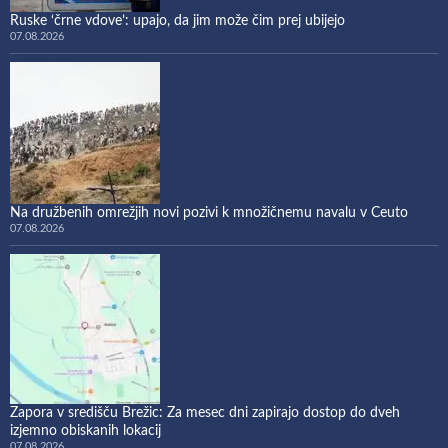
Ruske ‘črne vdove’: upajo, da jim može čim prej ubijejo
07.08.2026
Na družbenih omrežjih novi pozivi k množičnemu navalu v Ceuto
07.08.2026
Zapora v središču Brežic: Za mesec dni zapirajo dostop do dveh
izjemno obiskanih lokacij
07.08.2026