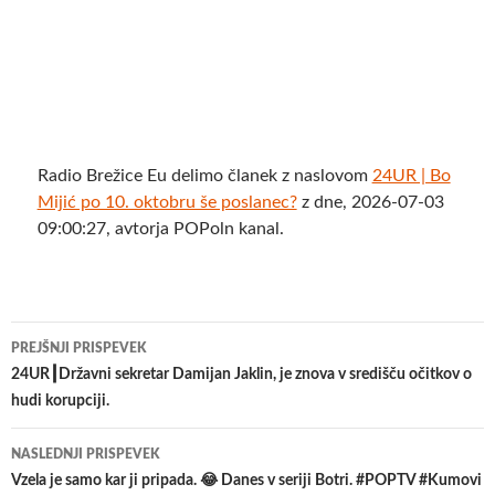
Radio Brežice Eu delimo članek z naslovom
24UR | Bo
Mijić po 10. oktobru še poslanec?
z dne, 2026-07-03
09:00:27, avtorja POPoln kanal.
Krmarjenje
PREJŠNJI PRISPEVEK
po
24UR┃Državni sekretar Damijan Jaklin, je znova v središču očitkov o
hudi korupciji.
prispevkih
NASLEDNJI PRISPEVEK
Vzela je samo kar ji pripada. 😂 Danes v seriji Botri. #POPTV #Kumovi