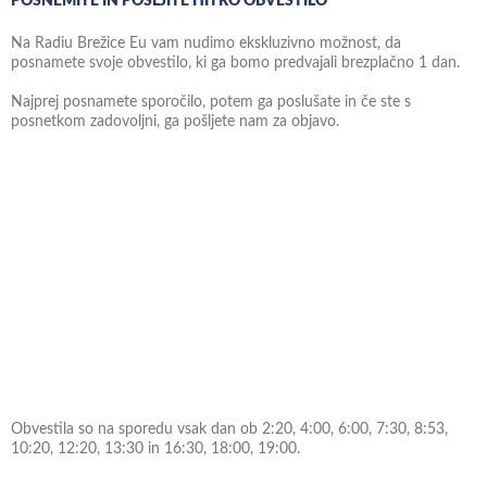
POSNEMITE IN POŠLJITE HITRO OBVESTILO
Na Radiu Brežice Eu vam nudimo ekskluzivno možnost, da
posnamete svoje obvestilo, ki ga bomo predvajali brezplačno 1 dan.
Najprej posnamete sporočilo, potem ga poslušate in če ste s
posnetkom zadovoljni, ga pošljete nam za objavo.
Obvestila so na sporedu vsak dan ob 2:20, 4:00, 6:00, 7:30, 8:53,
10:20, 12:20, 13:30 in 16:30, 18:00, 19:00.