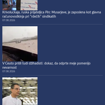
Krivoluckaja, ruska prijateljica Pirc Musarjeve, je zaposlena kot glavna
računovodkinja pri “rdečih” sindikatih
07.08.2026
V Ceuto prišli tudi džihadisti: dokaz, da odprte meje pomenijo
nevarnost
07.08.2026