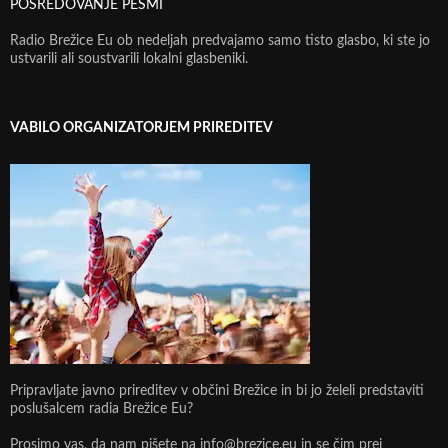
POSREDOVANJE PESMI
Radio Brežice Eu ob nedeljah predvajamo samo tisto glasbo, ki ste jo
ustvarili ali soustvarili lokalni glasbeniki.
VABILO ORGANIZATORJEM PRIREDITEV
Pripravljate javno prireditev v občini Brežice in bi jo želeli predstaviti
poslušalcem radia Brežice Eu?
Prosimo vas, da nam pišete na info@brezice.eu in se čim prej