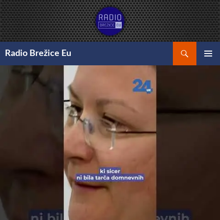
Preskoči
na
vsebino
Išči
Radio Brežice Eu
GLAVNI
MENI