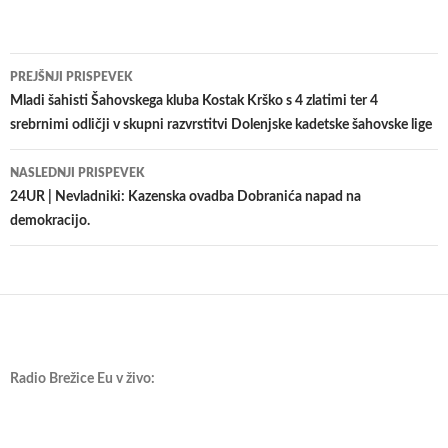
Krmarjenje
PREJŠNJI PRISPEVEK
po
Mladi šahisti Šahovskega kluba Kostak Krško s 4 zlatimi ter 4
srebrnimi odličji v skupni razvrstitvi Dolenjske kadetske šahovske lige
prispevkih
NASLEDNJI PRISPEVEK
24UR | Nevladniki: Kazenska ovadba Dobranića napad na
demokracijo.
Radio Brežice Eu v živo: