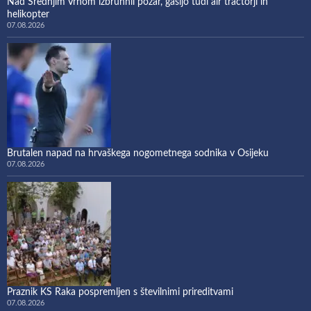
Nad Srednjim Vrhom izbruhnil požar, gasijo tudi air tractorji in
helikopter
07.08.2026
Brutalen napad na hrvaškega nogometnega sodnika v Osijeku
07.08.2026
Praznik KS Raka pospremljen s številnimi prireditvami
07.08.2026