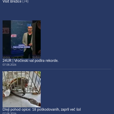
Visit Brežice
(74)
24UR | Vročinski val podira rekorde.
07.08.2026
Divji pohod opice: 18 poškodovanih, zaprli več šol
07.08.2026