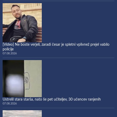
[Video] Ne boste verjeli, zaradi česar je spletni vplivnež prejel vabilo
policije
07.08.2026
Ustrelil stara starša, nato še pet učiteljev, 30 učencev ranjenih
07.08.2026