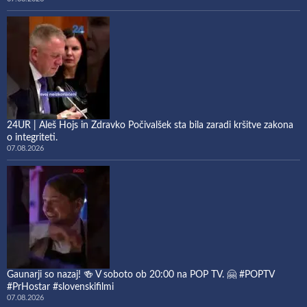
24UR | Aleš Hojs in Zdravko Počivalšek sta bila zaradi kršitve zakona
o integriteti.
07.08.2026
Gaunarji so nazaj! 🍻 V soboto ob 20:00 na POP TV. 🤗 #POPTV
#PrHostar #slovenskifilmi
07.08.2026