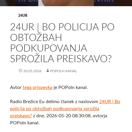
24UR
24UR | BO POLICIJA PO
OBTOŽBAH
PODKUPOVANJA
SPROŽILA PREISKAVO?
20.05.2026
POPOLN KANAL
Avtor
tega prispevka
je POPoln kanal.
Radio Brežice Eu delimo članek z naslovom
24UR | Bo
policija po obtožbah podkupovanja sprožila
preiskavo?
z dne, 2026-05-20 08:30:08, avtorja
POPoln kanal.