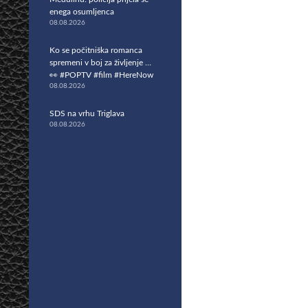
enega osumljenca
08.08.2026
Ko se počitniška romanca
spremeni v boj za življenje …
👀 #POPTV #film #HereNow
08.08.2026
SDS na vrhu Triglava
08.08.2026