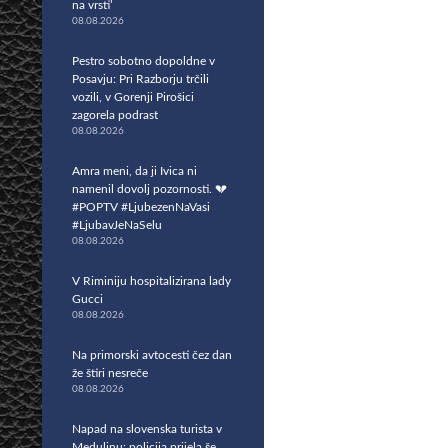
na vrsti’
08.08.2026
Pestro sobotno dopoldne v
Posavju: Pri Razborju trčili
vozili, v Gorenji Pirošici
zagorela podrast
08.08.2026
Amra meni, da ji Ivica ni
namenil dovolj pozornosti. 💔
#POPTV #LjubezenNaVasi
#LjubavJeNaSelu
08.08.2026
V Riminiju hospitalizirana lady
Gucci
08.08.2026
Na primorski avtocesti čez dan
že štiri nesreče
08.08.2026
Napad na slovenska turista v
Medulinu: policija prijela še