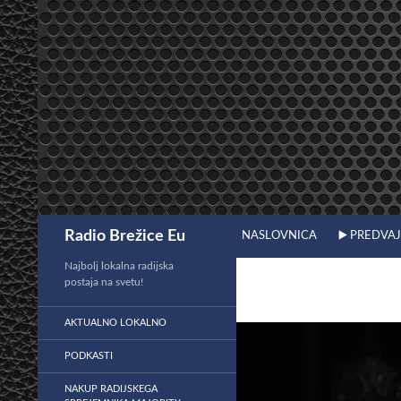
Preskoči
na
vsebino
Išči
Radio Brežice Eu
NASLOVNICA
▶️ PREDVA
Najbolj lokalna radijska
postaja na svetu!
AKTUALNO LOKALNO
PODKASTI
NAKUP RADIJSKEGA