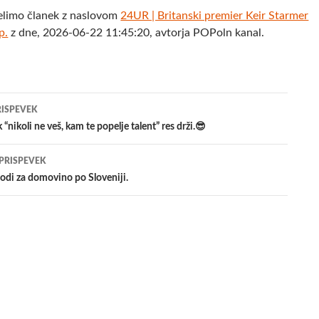
elimo članek z naslovom
24UR | Britanski premier Keir Starmer
p.
z dne, 2026-06-22 11:45:20, avtorja POPoln kanal.
jenje
RISPEVEK
 “nikoli ne veš, kam te popelje talent” res drži.😎
evkih
 PRISPEVEK
odi za domovino po Sloveniji.