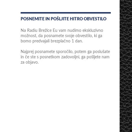
POSNEMITE IN POŠLJITE HITRO OBVESTILO
Na Radiu Brežice Eu vam nudimo ekskluzivno
možnost, da posnamete svoje obvestilo, ki ga
bomo predvajali brezplačno 1 dan.
Najprej posnamete sporočilo, potem ga poslušate
in če ste s posnetkom zadovoljni, ga pošljete nam
za objavo.