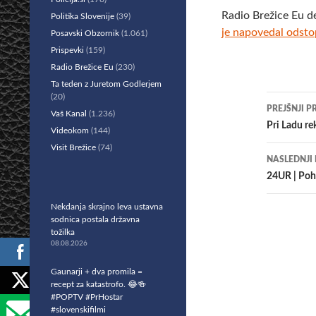
Radio Brežice Eu d
Politika Slovenije
(39)
je napovedal odsto
Posavski Obzornik
(1.061)
Prispevki
(159)
Radio Brežice Eu
(230)
Ta teden z Juretom Godlerjem
(20)
Krmar
PREJŠNJI P
Vaš Kanal
(1.236)
po
Pri Ladu rek
Videokom
(144)
Visit Brežice
(74)
prisp
NASLEDNJI
24UR | Poh
Nekdanja skrajno leva ustavna
sodnica postala državna
tožilka
08.08.2026
Gaunarji + dva promila =
recept za katastrofo. 😂🍻
#POPTV #PrHostar
#slovenskifilmi