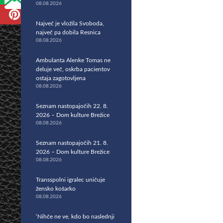
08.08.2026
Največ je vložila Svoboda,
največ pa dobila Resnica
08.08.2026
Ambulanta Alenke Tomas ne
deluje več, oskrba pacientov
ostaja zagotovljena
08.08.2026
Seznam nastopajočih 22. 8.
2026 – Dom kulture Brežice
08.08.2026
Seznam nastopajočih 21. 8.
2026 – Dom kulture Brežice
08.08.2026
Transspolni igralec uničuje
žensko košarko
08.08.2026
‘Nihče ne ve, kdo bo naslednji