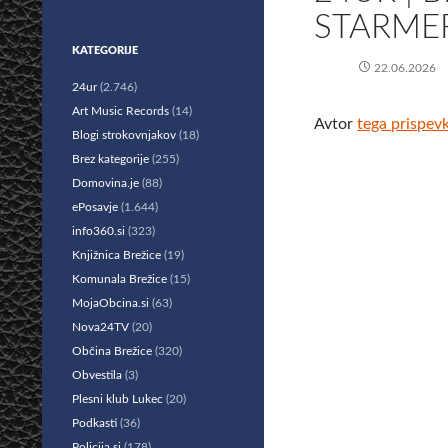
STARME
KATEGORIJE
22.06.2026
24ur
(2.746)
Art Music Records
(14)
Avtor
tega prispev
Blogi strokovnjakov
(18)
Brez kategorije
(255)
Domovina.je
(88)
ePosavje
(1.644)
info360.si
(323)
Knjižnica Brežice
(19)
Komunala Brežice
(15)
MojaObcina.si
(63)
Nova24TV
(20)
Občina Brežice
(320)
Obvestila
(3)
Plesni klub Lukec
(20)
Podkasti
(36)
Policija.si
(178)