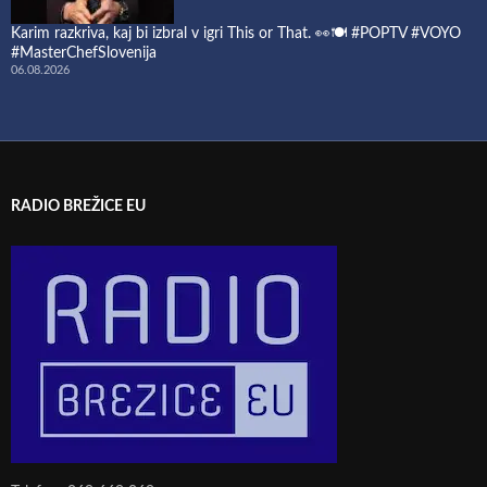
Karim razkriva, kaj bi izbral v igri This or That. 👀🍽️ #POPTV #VOYO
#MasterChefSlovenija
06.08.2026
RADIO BREŽICE EU