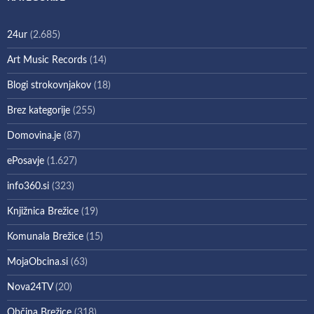
24ur
(2.685)
Art Music Records
(14)
Blogi strokovnjakov
(18)
Brez kategorije
(255)
Domovina.je
(87)
ePosavje
(1.627)
info360.si
(323)
Knjižnica Brežice
(19)
Komunala Brežice
(15)
MojaObcina.si
(63)
Nova24TV
(20)
Občina Brežice
(318)