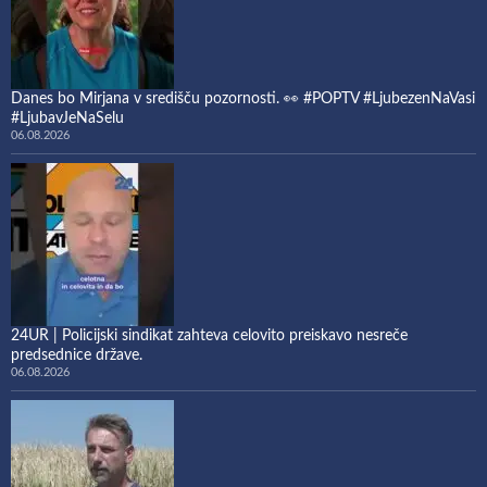
Danes bo Mirjana v središču pozornosti. 👀 #POPTV #LjubezenNaVasi
#LjubavJeNaSelu
06.08.2026
24UR | Policijski sindikat zahteva celovito preiskavo nesreče
predsednice države.
06.08.2026