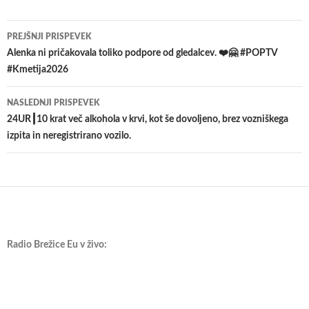
Krmarjenje
PREJŠNJI PRISPEVEK
po
Alenka ni pričakovala toliko podpore od gledalcev. ❤️🤗 #POPTV
#Kmetija2026
prispevkih
NASLEDNJI PRISPEVEK
24UR┃10 krat več alkohola v krvi, kot še dovoljeno, brez vozniškega
izpita in neregistrirano vozilo.
Radio Brežice Eu v živo: