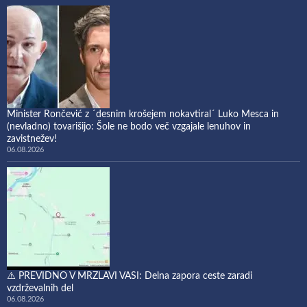
Minister Rončević z ´desnim krošejem nokavtiral´ Luko Mesca in
(nevladno) tovarišijo: Šole ne bodo več vzgajale lenuhov in
zavistnežev!
06.08.2026
⚠️ PREVIDNO V MRZLAVI VASI: Delna zapora ceste zaradi
vzdrževalnih del
06.08.2026