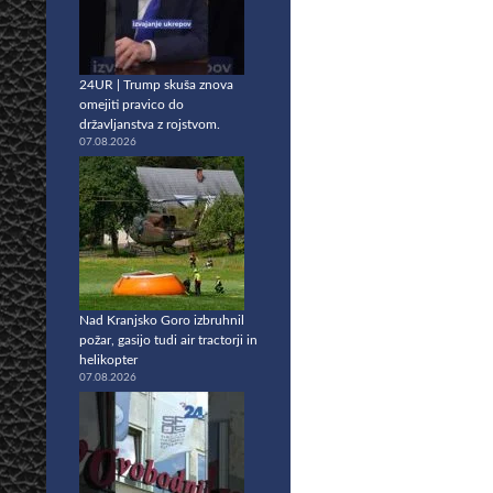
24UR | Trump skuša znova
omejiti pravico do
državljanstva z rojstvom.
07.08.2026
Nad Kranjsko Goro izbruhnil
požar, gasijo tudi air tractorji in
helikopter
07.08.2026