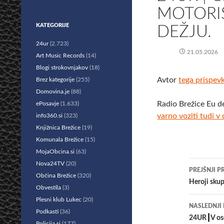
MOTORIS
KATEGORIJE
DEŽJU.
24ur
(2.723)
21.05.2026
Art Music Records
(14)
Blogi strokovnjakov
(18)
Avtor
tega prispev
Brez kategorije
(255)
Domovina.je
(88)
Radio Brežice Eu d
ePosavje
(1.633)
varno voziti tudi v 
info360.si
(323)
Knjižnica Brežice
(19)
Komunala Brežice
(15)
MojaObcina.si
(63)
Krmar
Nova24TV
(20)
PREJŠNJI P
Občina Brežice
(320)
po
Heroji skup
Obvestila
(3)
prisp
Plesni klub Lukec
(20)
NASLEDNJI
Podkasti
(36)
24UR┃V osem
Policija.si
(177)