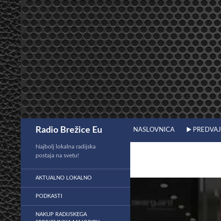
Preskoči
na
vsebino
Išči
Radio Brežice Eu
NASLOVNICA
▶️ PREDVA
Najbolj lokalna radijska
postaja na svetu!
AKTUALNO LOKALNO
PODKASTI
NAKUP RADIJSKEGA