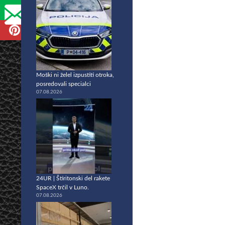
Moški ni želel izpustiti otroka,
posredovali specialci
07.08.2026
24UR | Štiritonski del rakete
SpaceX trčil v Luno.
07.08.2026