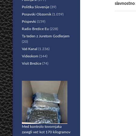
slavnostno 
Politika Slovenije
(39)
Posavski Obzornik
(1.059)
Prispevki
(159)
Radio Brežice Eu
(228)
Ta teden z Juretom Godlerjem
(20)
Vaš Kanal
(1.236)
Videokom
(144)
Visit Brežice
(74)
Med kontrolo tovornjaka
zasegli več kot 170 kilogramov