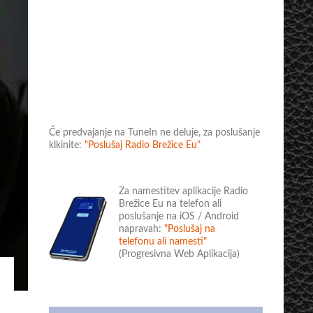
Če predvajanje na TuneIn ne deluje, za poslušanje
klkinite:
"Poslušaj Radio Brežice Eu"
Za namestitev aplikacije Radio
Brežice Eu na telefon ali
poslušanje na iOS / Android
napravah:
"Poslušaj na
telefonu ali namesti"
(Progresivna Web Aplikacija)