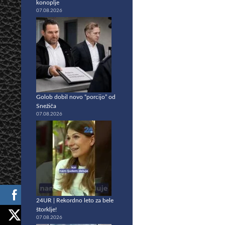
konoplje
07.08.2026
Golob dobil novo “porcijo” od
Snežiča
07.08.2026
24UR | Rekordno leto za bele
štorklje!
07.08.2026