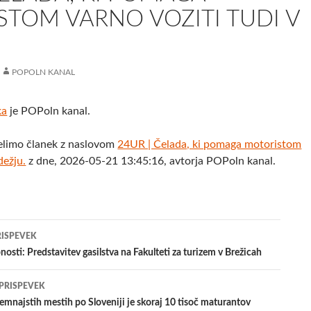
TOM VARNO VOZITI TUDI V
POPOLN KANAL
ka
je POPoln kanal.
elimo članek z naslovom
24UR | Čelada, ki pomaga motoristom
dežju.
z dne, 2026-05-21 13:45:16, avtorja POPoln kanal.
jenje
RISPEVEK
nosti: Predstavitev gasilstva na Fakulteti za turizem v Brežicah
evkih
 PRISPEVEK
najstih mestih po Sloveniji je skoraj 10 tisoč maturantov