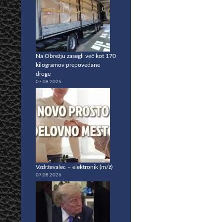
Na Obrežju zasegli več kot 170
kilogramov prepovedane
droge
07.08.2026
Vzdrževalec – elektronik (m/ž)
07.08.2026