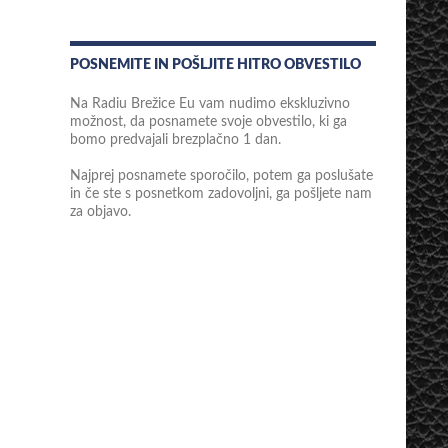
POSNEMITE IN POŠLJITE HITRO OBVESTILO
Na Radiu Brežice Eu vam nudimo ekskluzivno
možnost, da posnamete svoje obvestilo, ki ga
bomo predvajali brezplačno 1 dan.
Najprej posnamete sporočilo, potem ga poslušate
in če ste s posnetkom zadovoljni, ga pošljete nam
za objavo.