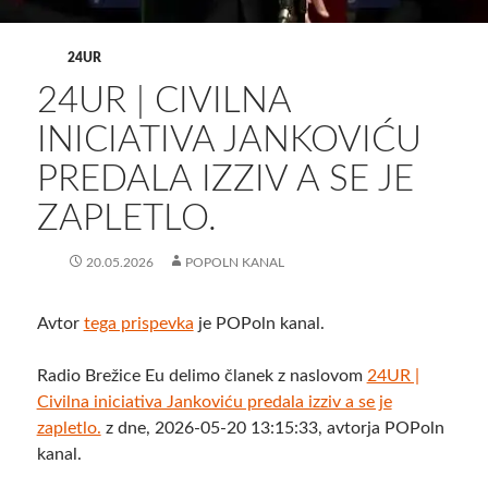
24UR
24UR | CIVILNA
INICIATIVA JANKOVIĆU
PREDALA IZZIV A SE JE
ZAPLETLO.
20.05.2026
POPOLN KANAL
Avtor
tega prispevka
je POPoln kanal.
Radio Brežice Eu delimo članek z naslovom
24UR |
Civilna iniciativa Jankoviću predala izziv a se je
zapletlo.
z dne, 2026-05-20 13:15:33, avtorja POPoln
kanal.