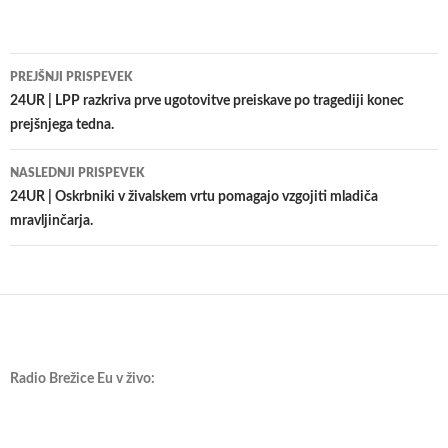
Krmarjenje
PREJŠNJI PRISPEVEK
po
24UR | LPP razkriva prve ugotovitve preiskave po tragediji konec
prejšnjega tedna.
prispevkih
NASLEDNJI PRISPEVEK
24UR | Oskrbniki v živalskem vrtu pomagajo vzgojiti mladiča
mravljinčarja.
Radio Brežice Eu v živo: