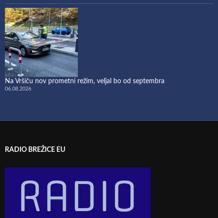
Na Vršiču nov prometni režim, veljal bo od septembra
06.08.2026
RADIO BREŽICE EU