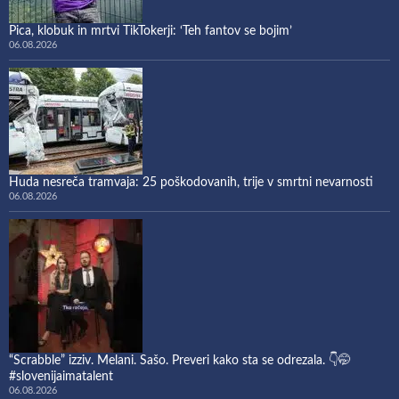
Pica, klobuk in mrtvi TikTokerji: ‘Teh fantov se bojim’
06.08.2026
Huda nesreča tramvaja: 25 poškodovanih, trije v smrtni nevarnosti
06.08.2026
“Scrabble” izziv. Melani. Sašo. Preveri kako sta se odrezala. 👇🤭
#slovenijaimatalent
06.08.2026