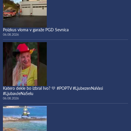
Poizkus vloma v garaže PGD Sevnica
06.08.2026
Katero dekle bo izbral Ivo? 💛 #POPTV #LjubezenNaVasi
#LjubavJeNaSelu
06.08.2026