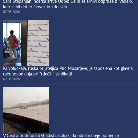
Sara Stepanjan, hčerka žrtve Udbe: Če bi se arhivi odprli,se bi vedelo,
kdo je bil dober človek in kdo slab
07.08.2026
Krivoluckaja, ruska prijateljica Pirc Musarjeve, je zaposlena kot glavna
računovodkinja pri “rdečih” sindikatih
07.08.2026
V Ceuto prišli tudi džihadisti: dokaz, da odprte meje pomenijo