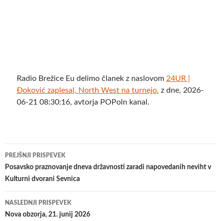
Radio Brežice Eu delimo članek z naslovom
24UR |
Đoković zaplesal, North West na turnejo.
z dne, 2026-
06-21 08:30:16, avtorja POPoln kanal.
Krmarjenje
PREJŠNJI PRISPEVEK
po
Posavsko praznovanje dneva državnosti zaradi napovedanih neviht v
Kulturni dvorani Sevnica
prispevkih
NASLEDNJI PRISPEVEK
Nova obzorja, 21. junij 2026