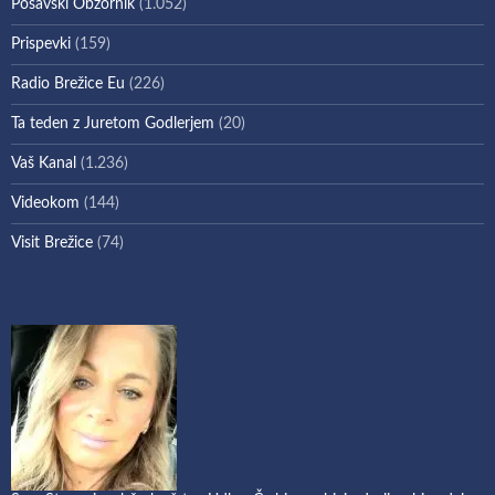
Posavski Obzornik
(1.052)
Prispevki
(159)
Radio Brežice Eu
(226)
Ta teden z Juretom Godlerjem
(20)
Vaš Kanal
(1.236)
Videokom
(144)
Visit Brežice
(74)