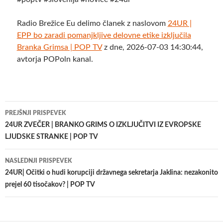
Radio Brežice Eu delimo članek z naslovom
24UR |
EPP bo zaradi pomanjkljive delovne etike izključila
Branka Grimsa | POP TV
z dne, 2026-07-03 14:30:44,
avtorja POPoln kanal.
Krmarjenje
PREJŠNJI PRISPEVEK
po
24UR ZVEČER | BRANKO GRIMS O IZKLJUČITVI IZ EVROPSKE
LJUDSKE STRANKE | POP TV
prispevkih
NASLEDNJI PRISPEVEK
24UR| Očitki o hudi korupciji državnega sekretarja Jaklina: nezakonito
prejel 60 tisočakov? | POP TV