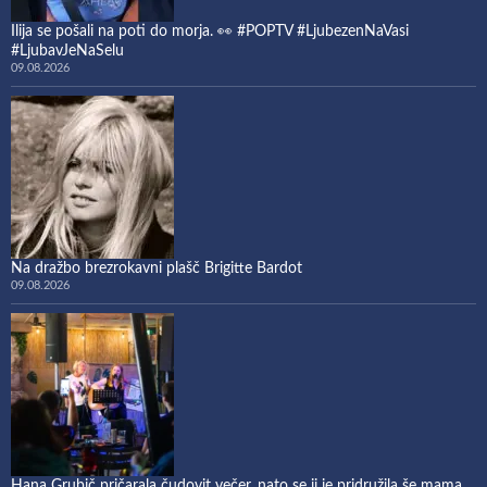
Ilija se pošali na poti do morja. 👀 #POPTV #LjubezenNaVasi
#LjubavJeNaSelu
09.08.2026
Na dražbo brezrokavni plašč Brigitte Bardot
09.08.2026
Hana Grubič pričarala čudovit večer, nato se ji je pridružila še mama