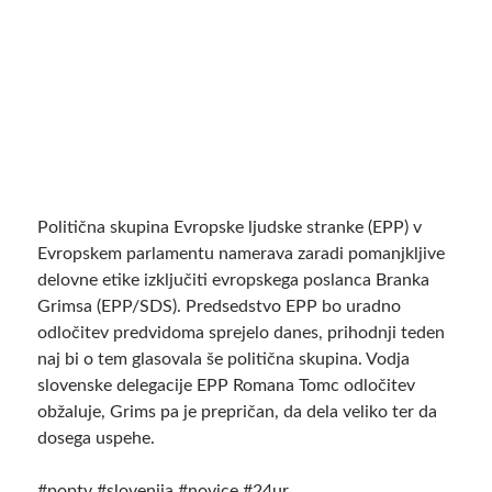
Politična skupina Evropske ljudske stranke (EPP) v
Evropskem parlamentu namerava zaradi pomanjkljive
delovne etike izključiti evropskega poslanca Branka
Grimsa (EPP/SDS). Predsedstvo EPP bo uradno
odločitev predvidoma sprejelo danes, prihodnji teden
naj bi o tem glasovala še politična skupina. Vodja
slovenske delegacije EPP Romana Tomc odločitev
obžaluje, Grims pa je prepričan, da dela veliko ter da
dosega uspehe.
#poptv #slovenija #novice #24ur