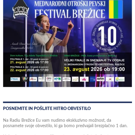
POSNEMITE IN POŠLJITE HITRO OBVESTILO
Na Radiu Brežice Eu vam nudimo ekskluzivno možnost, da
posnamete svoje obvestilo, ki ga bomo predvajali brezplačno 1 dan.