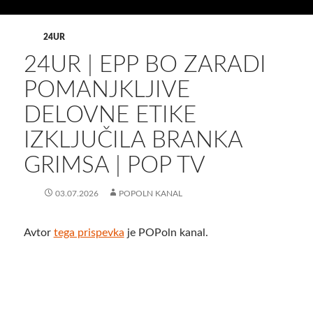
24UR
24UR | EPP BO ZARADI
POMANJKLJIVE
DELOVNE ETIKE
IZKLJUČILA BRANKA
GRIMSA | POP TV
03.07.2026
POPOLN KANAL
Avtor
tega prispevka
je POPoln kanal.