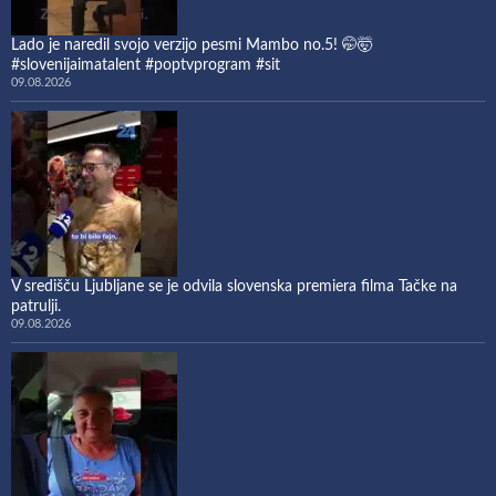
Lado je naredil svojo verzijo pesmi Mambo no.5! 🤭🤯
#slovenijaimatalent #poptvprogram #sit
09.08.2026
V središču Ljubljane se je odvila slovenska premiera filma Tačke na
patrulji.
09.08.2026