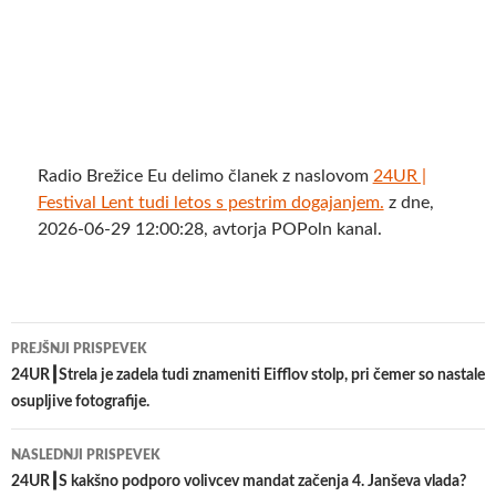
Radio Brežice Eu delimo članek z naslovom
24UR |
Festival Lent tudi letos s pestrim dogajanjem.
z dne,
2026-06-29 12:00:28, avtorja POPoln kanal.
Krmarjenje
PREJŠNJI PRISPEVEK
po
24UR┃Strela je zadela tudi znameniti Eifflov stolp, pri čemer so nastale
osupljive fotografije.
prispevkih
NASLEDNJI PRISPEVEK
24UR┃S kakšno podporo volivcev mandat začenja 4. Janševa vlada?