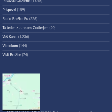
Posavski Obzornik
(1.046)
Prispevki
(159)
Radio Brežice Eu
(226)
Ta teden z Juretom Godlerjem
(20)
Vaš Kanal
(1.236)
Videokom
(144)
Visit Brežice
(74)