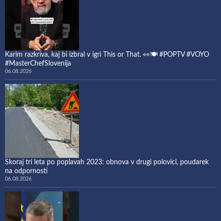
Karim razkriva, kaj bi izbral v igri This or That. 👀🍽️ #POPTV #VOYO
#MasterChefSlovenija
06.08.2026
Skoraj tri leta po poplavah 2023: obnova v drugi polovici, poudarek
na odpornosti
06.08.2026