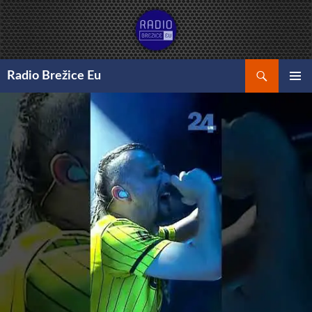
Preskoči
na
vsebino
Išči
Radio Brežice Eu
GLAVNI
MENI