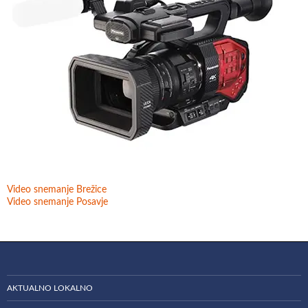
Video snemanje Brežice
Video snemanje Posavje
AKTUALNO LOKALNO