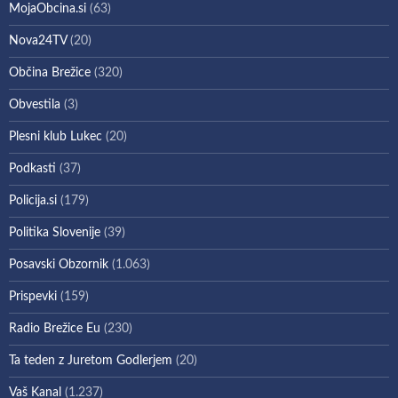
MojaObcina.si
(63)
Nova24TV
(20)
Občina Brežice
(320)
Obvestila
(3)
Plesni klub Lukec
(20)
Podkasti
(37)
Policija.si
(179)
Politika Slovenije
(39)
Posavski Obzornik
(1.063)
Prispevki
(159)
Radio Brežice Eu
(230)
Ta teden z Juretom Godlerjem
(20)
Vaš Kanal
(1.237)