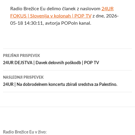
Radio Brežice Eu delimo članek z naslovom
24UR
FOKUS | Slovenija v kolonah | POP TV
z dne, 2026-
05-18 14:30:11, avtorja POPoln kanal.
Krmarjenje
PREJŠNJI PRISPEVEK
po
24UR DEJSTVA | Davek delovnih poškodb | POP TV
prispevkih
NASLEDNJI PRISPEVEK
24UR | Na dobrodelnem koncertu zbirali sredstva za Palestino.
Radio Brežice Eu v živo: