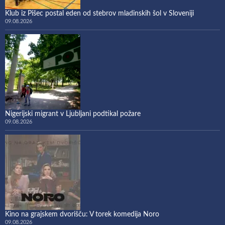
Klub iz Pišec postal eden od stebrov mladinskih šol v Sloveniji
09.08.2026
Nigerijski migrant v Ljubljani podtikal požare
09.08.2026
Kino na grajskem dvorišču: V torek komedija Noro
09.08.2026