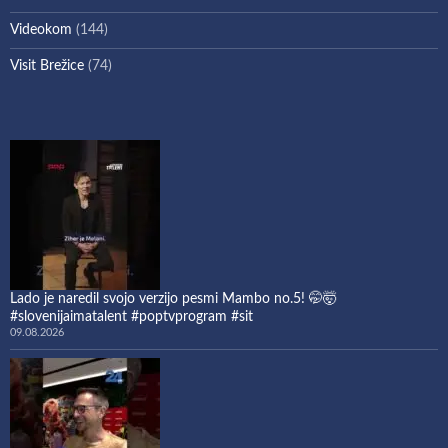
Videokom
(144)
Visit Brežice
(74)
Lado je naredil svojo verzijo pesmi Mambo no.5! 🤭🤯
#slovenijaimatalent #poptvprogram #sit
09.08.2026