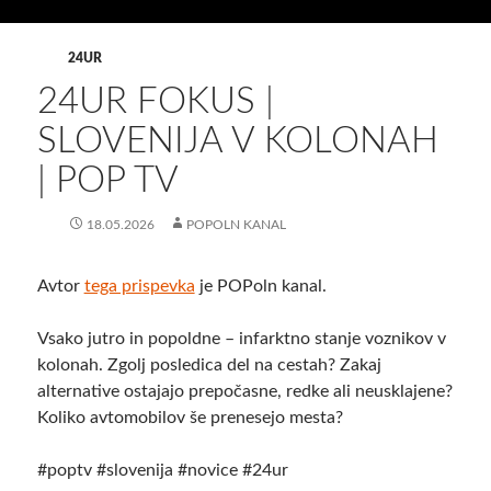
24UR
24UR FOKUS |
SLOVENIJA V KOLONAH
| POP TV
18.05.2026
POPOLN KANAL
Avtor
tega prispevka
je POPoln kanal.
Vsako jutro in popoldne – infarktno stanje voznikov v
kolonah. Zgolj posledica del na cestah? Zakaj
alternative ostajajo prepočasne, redke ali neusklajene?
Koliko avtomobilov še prenesejo mesta?
#poptv #slovenija #novice #24ur