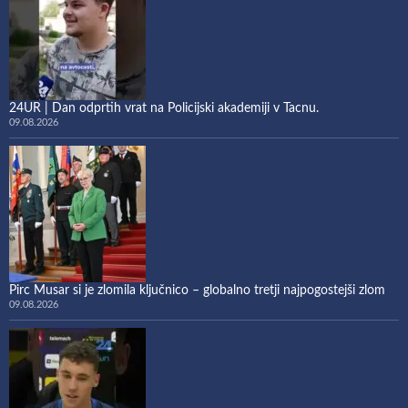
24UR | Dan odprtih vrat na Policijski akademiji v Tacnu.
09.08.2026
Pirc Musar si je zlomila ključnico – globalno tretji najpogostejši zlom
09.08.2026