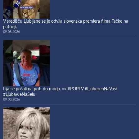
V središču Ljubljane se je odvila slovenska premiera filma Tačke na
patrulji.
09.08.2026
Ilija se pošali na poti do morja. 👀 #POPTV #LjubezenNaVasi
#LjubavJeNaSelu
09.08.2026