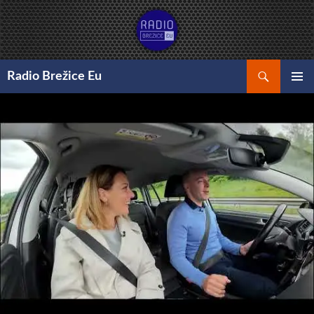
Preskoči
na
vsebino
Išči
Radio Brežice Eu
GLAVNI
MENI