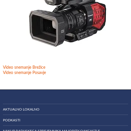
Video snemanje Brežice
Video snemanje Posavje
AKTUALNO LOKALNO
PODKASTI