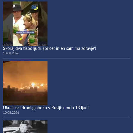
Skoraj dva tisoč ljudi, špricer in en sam ‘na zdravje’!
10.08.2026
Ukrajinski droni globoko v Rusiji: umrlo 13 ljudi
10.08.2026