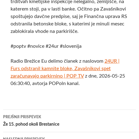
trditvah kmetijske inšpekcije nelegalno, zemljišče, na
katerem stoji, pa v lasti banke. Očitno pa Zavašnikovi
spoštujejo davčne predpise, saj je Finančna uprava RS
odstranila betonske bloke, s katerimi je minuli mesec
zablokirala vhode na parkirišče.
#poptv #novice #24ur #slovenija
Radio Brežice Eu delimo članek z naslovom
24UR |
Furs odstranil kamnite bloke, Zavašnikovi spet
zaračunavajo parkirnino | POP TV
z dne, 2026-05-25
06:30:40, avtorja POPoln kanal.
Krmarjenje
PREJŠNJI PRISPEVEK
po
Že 15. pohod okoli Brestanice
prispevkih