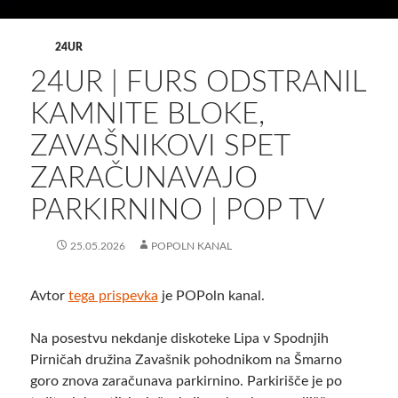
24UR
24UR | FURS ODSTRANIL
KAMNITE BLOKE,
ZAVAŠNIKOVI SPET
ZARAČUNAVAJO
PARKIRNINO | POP TV
25.05.2026
POPOLN KANAL
Avtor
tega prispevka
je POPoln kanal.
Na posestvu nekdanje diskoteke Lipa v Spodnjih
Pirničah družina Zavašnik pohodnikom na Šmarno
goro znova zaračunava parkirnino. Parkirišče je po