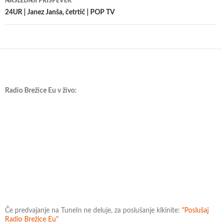
NASLEDNJI PRISPEVEK
24UR | Janez Janša, četrtič | POP TV
Radio Brežice Eu v živo:
Če predvajanje na TuneIn ne deluje, za poslušanje klkinite:
"Poslušaj
Radio Brežice Eu"