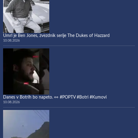
Umrl je Ben Jones, zvezdnik serije The Dukes of Hazzard
10.08.2026
Danes v Botrih bo napeto. 👀 #POPTV #Botri #Kumovi
10.08.2026