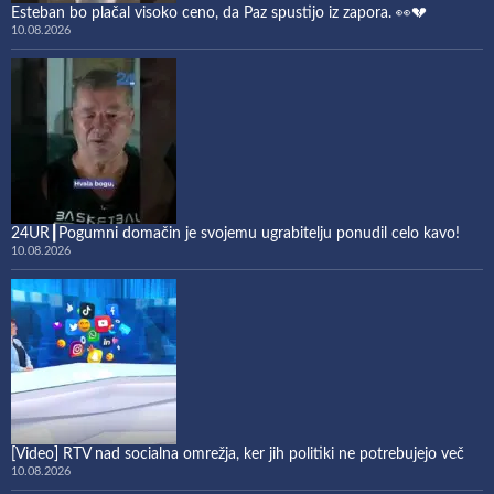
Esteban bo plačal visoko ceno, da Paz spustijo iz zapora. 👀💔
10.08.2026
24UR┃Pogumni domačin je svojemu ugrabitelju ponudil celo kavo!
10.08.2026
[Video] RTV nad socialna omrežja, ker jih politiki ne potrebujejo več
10.08.2026