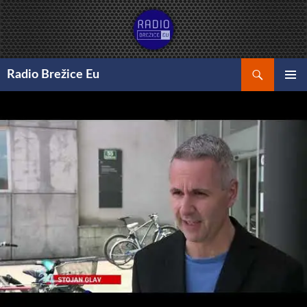
Preskoči
na
vsebino
Išči
Radio Brežice Eu
GLAVNI
MENI