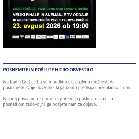
POSNEMITE IN POŠLJITE HITRO OBVESTILO
Na Radiu Brežice Eu vam nudimo ekskluzivno možnost, da
posnamete svoje obvestilo, ki ga bomo predvajali brezplačno 1 dan.
Najprej posnamete sporočilo, potem ga poslušate in če ste s
posnetkom zadovoljni, ga pošljete nam za objavo.