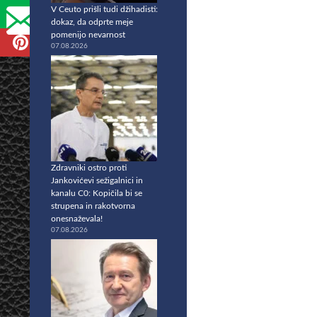
V Ceuto prišli tudi džihadisti:
dokaz, da odprte meje
pomenijo nevarnost
07.08.2026
Zdravniki ostro proti
Jankovićevi sežigalnici in
kanalu C0: Kopičila bi se
strupena in rakotvorna
onesnaževala!
07.08.2026