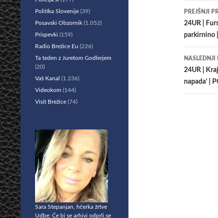
Krmar
Politika Slovenije
(39)
PREJŠNJI P
po
Posavski Obzornik
(1.052)
24UR | Furs
Prispevki
(159)
parkirnino
prisp
Radio Brežice Eu
(226)
Ta teden z Juretom Godlerjem
NASLEDNJI
(20)
24UR | Kraj
Vaš Kanal
(1.236)
napada’ | 
Videokom
(144)
Visit Brežice
(74)
Sara Stepanjan, hčerka žrtve
Udbe: Če bi se arhivi odprli,se