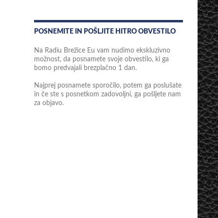
POSNEMITE IN POŠLJITE HITRO OBVESTILO
Na Radiu Brežice Eu vam nudimo ekskluzivno
možnost, da posnamete svoje obvestilo, ki ga
bomo predvajali brezplačno 1 dan.
Najprej posnamete sporočilo, potem ga poslušate
in če ste s posnetkom zadovoljni, ga pošljete nam
za objavo.