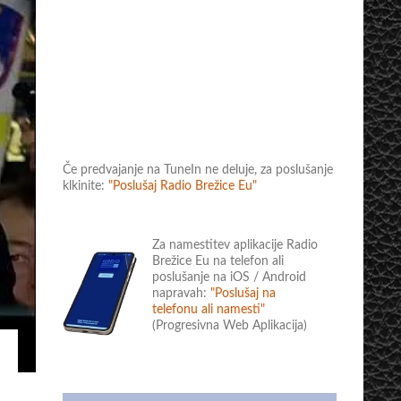
Če predvajanje na TuneIn ne deluje, za poslušanje
klkinite:
"Poslušaj Radio Brežice Eu"
Za namestitev aplikacije Radio
Brežice Eu na telefon ali
poslušanje na iOS / Android
napravah:
"Poslušaj na
telefonu ali namesti"
(Progresivna Web Aplikacija)