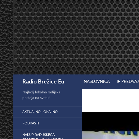
Preskoči
na
vsebino
Išči
Radio Brežice Eu
NASLOVNICA
▶️ PREDVA
Najbolj lokalna radijska
postaja na svetu!
AKTUALNO LOKALNO
PODKASTI
NAKUP RADIJSKEGA