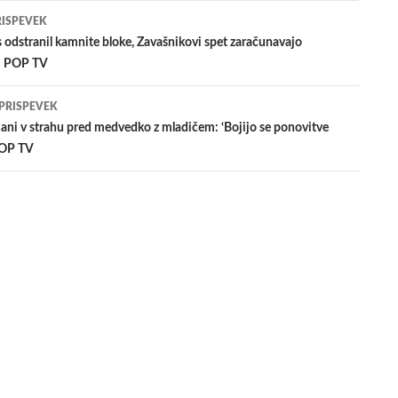
jenje
RISPEVEK
 odstranil kamnite bloke, Zavašnikovi spet zaračunavajo
 | POP TV
evkih
 PRISPEVEK
ani v strahu pred medvedko z mladičem: ‘Bojijo se ponovitve
POP TV