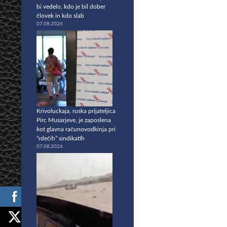
bi vedelo, kdo je bil dober
človek in kdo slab
07.08.2026
Krivoluckaja, ruska prijateljica
Pirc Musarjeve, je zaposlena
kot glavna računovodkinja pri
“rdečih” sindikatih
07.08.2026