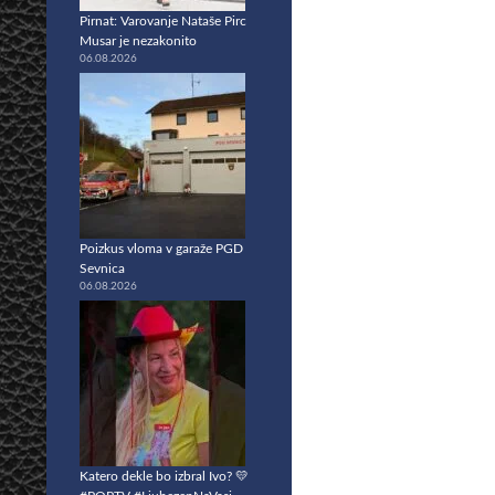
Pirnat: Varovanje Nataše Pirc
Musar je nezakonito
06.08.2026
Poizkus vloma v garaže PGD
Sevnica
06.08.2026
Katero dekle bo izbral Ivo? 💛