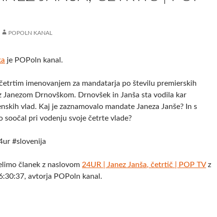
POPOLN KANAL
ka
je POPoln kanal.
s četrtim imenovanjem za mandatarja po številu premierskih
z Janezom Drnovškom. Drnovšek in Janša sta vodila kar
enskih vlad. Kaj je zaznamovalo mandate Janeza Janše? In s
bo soočal pri vodenju svoje četrte vlade?
ur #slovenija
elimo članek z naslovom
24UR | Janez Janša, četrtič | POP TV
z
:30:37, avtorja POPoln kanal.