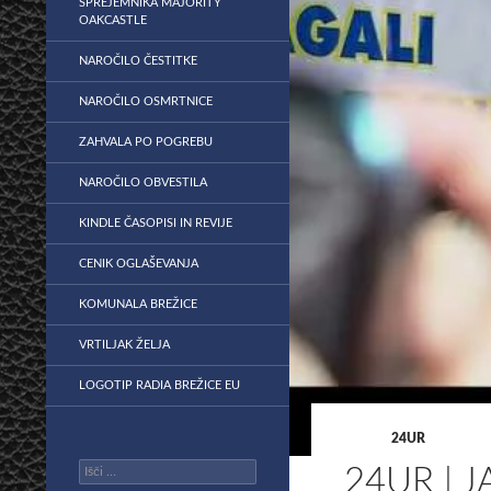
SPREJEMNIKA MAJORITY
OAKCASTLE
NAROČILO ČESTITKE
NAROČILO OSMRTNICE
ZAHVALA PO POGREBU
NAROČILO OBVESTILA
KINDLE ČASOPISI IN REVIJE
CENIK OGLAŠEVANJA
KOMUNALA BREŽICE
VRTILJAK ŽELJA
LOGOTIP RADIA BREŽICE EU
24UR
Išči:
24UR | J