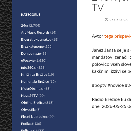
TV
KATEGORIJE
25.05.2026
24ur
(2.704)
Art Music Records
(14)
Avtor
tega prispev
Blogi strokovnjakov
(18)
Brez kategorije
(255)
Janez Janša se je 
Domovina.je
(88)
mandatov izenačil 
ePosavje
(1.630)
polovico vseh slov
info360.si
(323)
kakšnimi izzivi se 
Knjižnica Brežice
(19)
Komunala Brežice
(15)
#poptv #novice #24
MojaObcina.si
(63)
Nova24TV
(20)
Radio Brežice Eu d
Občina Brežice
(318)
dne, 2026-05-25 06
Obvestila
(3)
Plesni klub Lukec
(20)
Podkasti
(36)
Policija.si
(177)