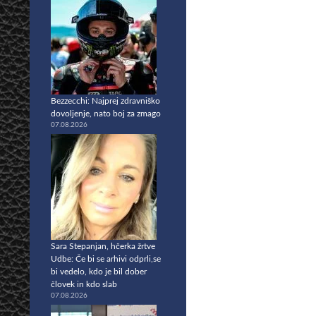
Bezzecchi: Najprej zdravniško
dovoljenje, nato boj za zmago
07.08.2026
Sara Stepanjan, hčerka žrtve
Udbe: Če bi se arhivi odprli,se
bi vedelo, kdo je bil dober
človek in kdo slab
07.08.2026