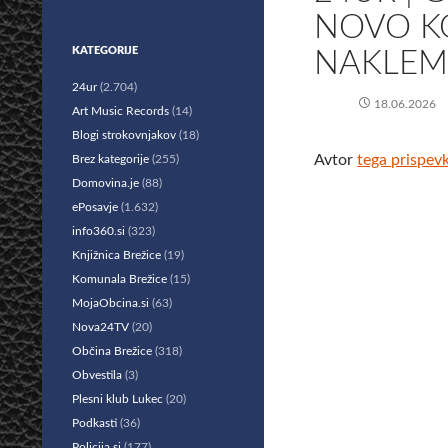
NOVO KO
KATEGORIJE
NAKLEM 
24ur
(2.704)
18.06.2026
Art Music Records
(14)
Blogi strokovnjakov
(18)
Avtor
tega prispev
Brez kategorije
(255)
Domovina.je
(88)
ePosavje
(1.632)
info360.si
(323)
Knjižnica Brežice
(19)
Komunala Brežice
(15)
MojaObcina.si
(63)
Nova24TV
(20)
Občina Brežice
(318)
Obvestila
(3)
Plesni klub Lukec
(20)
Podkasti
(36)
Policija.si
(177)