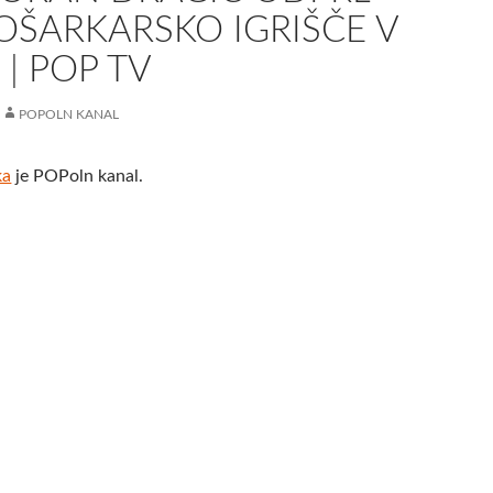
ŠARKARSKO IGRIŠČE V
| POP TV
POPOLN KANAL
ka
je POPoln kanal.