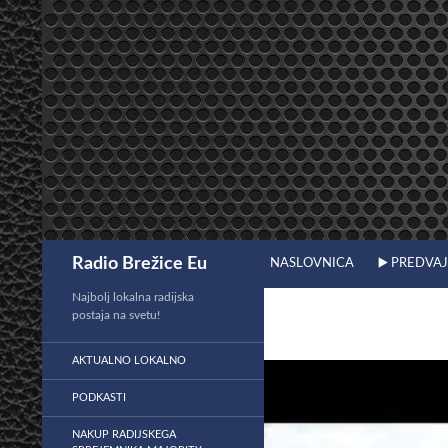
Preskoči
na
vsebino
Išči
Radio Brežice Eu
NASLOVNICA
▶️ PREDVA
Najbolj lokalna radijska
postaja na svetu!
AKTUALNO LOKALNO
PODKASTI
NAKUP RADIJSKEGA