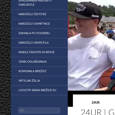
SPREJEMNIKA MAJORITY
OAKCASTLE
NAROČILO ČESTITKE
NAROČILO OSMRTNICE
ZAHVALA PO POGREBU
NAROČILO OBVESTILA
KINDLE ČASOPISI IN REVIJE
CENIK OGLAŠEVANJA
KOMUNALA BREŽICE
VRTILJAK ŽELJA
LOGOTIP RADIA BREŽICE EU
24UR
Išči:
24UR | 