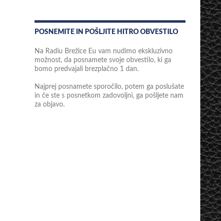
POSNEMITE IN POŠLJITE HITRO OBVESTILO
Na Radiu Brežice Eu vam nudimo ekskluzivno
možnost, da posnamete svoje obvestilo, ki ga
bomo predvajali brezplačno 1 dan.
Najprej posnamete sporočilo, potem ga poslušate
in če ste s posnetkom zadovoljni, ga pošljete nam
za objavo.