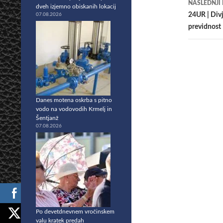
NASLEDNJI
dveh izjemno obiskanih lokacij
24UR | Divj
07.08.2026
previdnost
Danes motena oskrba s pitno
vodo na vodovodih Krmelj in
Šentjanž
07.08.2026
Po devetdnevnem vročinskem
valu kratek predah