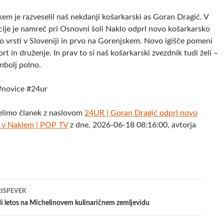
em je razveselil naš nekdanji košarkarski as Goran Dragić. V
cije je namreč pri Osnovni šoli Naklo odprl novo košarkarsko
po vrsti v Sloveniji in prvo na Gorenjskem. Novo igišče pomeni
rt in druženje. In prav to si naš košarkarski zvezdnik tudi želi –
imbolj polno.
#novice #24ur
elimo članek z naslovom
24UR | Goran Dragić odprl novo
e v Naklem | POP TV
z dne, 2026-06-18 08:16:00, avtorja
jenje
RISPEVEK
i letos na Michelinovem kulinaričnem zemljevidu
evkih