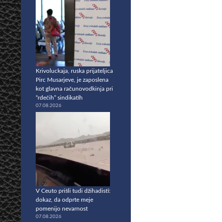
Krivoluckaja, ruska prijateljica
Pirc Musarjeve, je zaposlena
kot glavna računovodkinja pri
“rdečih” sindikatih
07.08.2026
V Ceuto prišli tudi džihadisti:
dokaz, da odprte meje
pomenijo nevarnost
07.08.2026