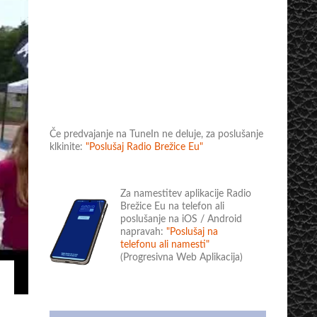
Če predvajanje na TuneIn ne deluje, za poslušanje
klkinite:
"Poslušaj Radio Brežice Eu"
Za namestitev aplikacije Radio
Brežice Eu na telefon ali
poslušanje na iOS / Android
napravah:
"Poslušaj na
telefonu ali namesti"
(Progresivna Web Aplikacija)