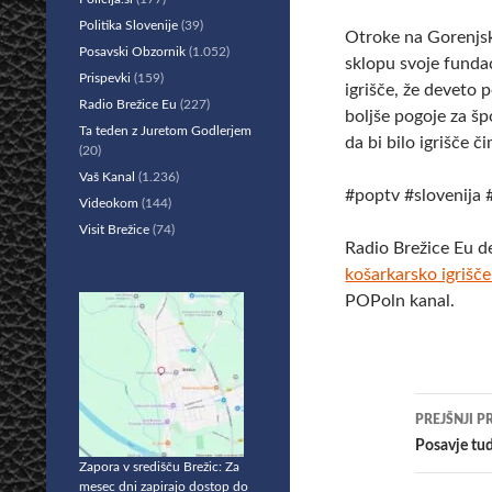
Politika Slovenije
(39)
Otroke na Gorenjsk
Posavski Obzornik
(1.052)
sklopu svoje funda
Prispevki
(159)
igrišče, že deveto 
Radio Brežice Eu
(227)
boljše pogoje za špo
Ta teden z Juretom Godlerjem
da bi bilo igrišče č
(20)
Vaš Kanal
(1.236)
#poptv #slovenija 
Videokom
(144)
Visit Brežice
(74)
Radio Brežice Eu d
košarkarsko igrišč
POPoln kanal.
Krmar
PREJŠNJI P
po
Posavje tud
Zapora v središču Brežic: Za
prisp
mesec dni zapirajo dostop do