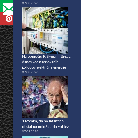
07.08.2026
Na območju Krškega in Brežic
danes več načrtovanih
izklopov električne energije
07.08.2026
‘Dvomim, da bo Infantino
obstal na položaju do volitev’
07.08.2026