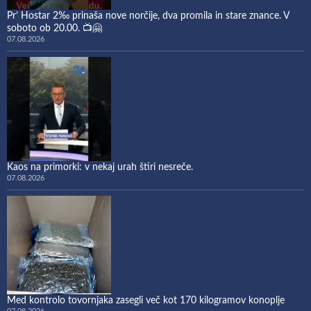
Pr’ Hostar 2‰ prinaša nove norčije, dva promila in stare znance. V
soboto ob 20.00. 📺🤗
07.08.2026
Kaos na primorki: v nekaj urah štiri nesreče.
07.08.2026
Med kontrolo tovornjaka zasegli več kot 170 kilogramov konoplje