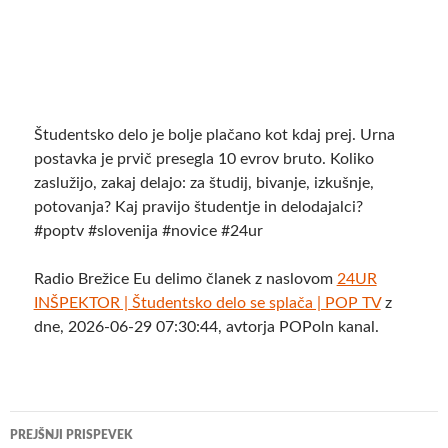
Študentsko delo je bolje plačano kot kdaj prej. Urna
postavka je prvič presegla 10 evrov bruto. Koliko
zaslužijo, zakaj delajo: za študij, bivanje, izkušnje,
potovanja? Kaj pravijo študentje in delodajalci?
#poptv #slovenija #novice #24ur
Radio Brežice Eu delimo članek z naslovom
24UR
INŠPEKTOR | Študentsko delo se splača | POP TV
z
dne, 2026-06-29 07:30:44, avtorja POPoln kanal.
Krmarjenje
PREJŠNJI PRISPEVEK