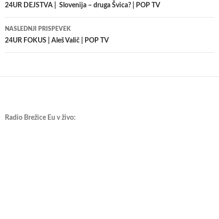
po
24UR DEJSTVA | Slovenija – druga Švica? | POP TV
prispevkih
NASLEDNJI PRISPEVEK
24UR FOKUS | Aleš Valič | POP TV
Radio Brežice Eu v živo: