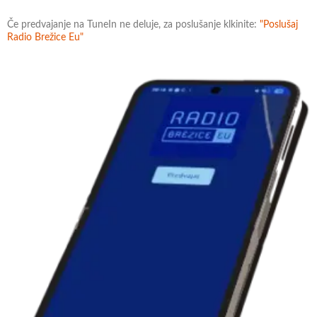
Če predvajanje na TuneIn ne deluje, za poslušanje klkinite:
"Poslušaj
Radio Brežice Eu"