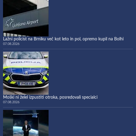
Lažni policist na Brniku več kot leto in pol, opremo kupil na Bolhi
07.08.2026
Moški ni želel izpustiti otroka, posredovali specialci
07.08.2026