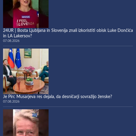
24UR | Bosta Ljubljana in Slovenija znali izkoristiti obisk Luke Dončića
in LA Lakersov?
07.08.2026
Je Pirc Musarjeva res dejala, da desničarji sovražijo ženske?
07.08.2026