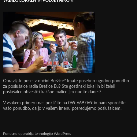
VABILO LOKALNIM PODJETNIKOM
Opravljate posel v občini Brežice? Imate posebno ugodno ponudbo
za poslušalce radia Brežice Eu? Ste gostinski lokal in bi želeli
poslušalce obvestiti kakšne malice jim nudite danes?
V vsakem primeru nas pokličite na 069 669 069 in nam sporočite
vašo ponudbo, da jo v vašem imenu posredujemo poslušalcem.
Ponosno uporablja tehnologijo WordPress