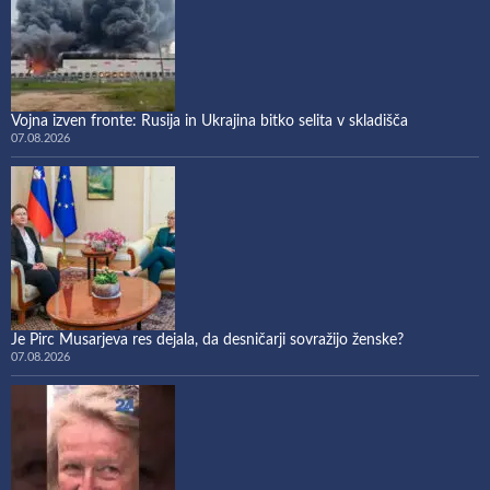
Vojna izven fronte: Rusija in Ukrajina bitko selita v skladišča
07.08.2026
Je Pirc Musarjeva res dejala, da desničarji sovražijo ženske?
07.08.2026