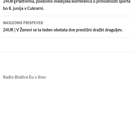
po
24UR┃Platforma, poslovno-medijska konferenca o prihodnosti športa
bo 8. junija v Cukrarni.
prispevkih
NASLEDNJI PRISPEVEK
24UR | V Ženevi se ta teden obetata dve prestižni dražbi draguljev.
Radio Brežice Eu v živo: