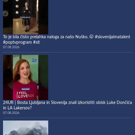
To je bila čisto prelahka naloga za našo Nuško. 🤭 #slovenijaimatalent
#poptvprogram #sit
07.08.2026
24UR | Bosta Ljubljana in Slovenija znali izkoristiti obisk Luke Dončića
in LA Lakersov?
07.08.2026