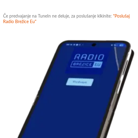
Če predvajanje na TuneIn ne deluje, za poslušanje klkinite:
"Poslušaj
Radio Brežice Eu"