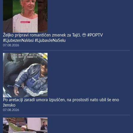
Željko pripravi romantičen zmenek za Tajči. 🥹 #POPTV
#LjubezenNaVasi #LjubavJeNaSelu
07.08.2026
Po aretaciji zaradi umora izpuščen, na prostosti nato ubil še eno
žensko
07.08.2026