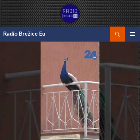
Preskoči
na
vsebino
Išči
Radio Brežice Eu
GLAVNI
MENI