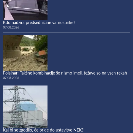
Kdo nadzira predsedničine varnostnike?
07.08.2026
Polajnar: Takšne kombinacije še nismo imeli, težave so na vseh rekah
07.08.2026
Kaj bi se zgodilo, če pride do ustavitve NEK?