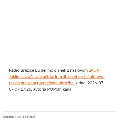
Radio Brežice Eu delimo članek z naslovom
24UR |
Jaklin zavrača vse očitke in trdi, da ni prejel niti evra
ter da gre za neutemeljene obtožbe.
z dne, 2026-07-
07 07:17:26, avtorja POPoln kanal.
Krmarjenje
PREJŠNJI PRISPEVEK