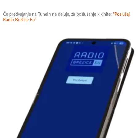
Če predvajanje na TuneIn ne deluje, za poslušanje klkinite:
"Poslušaj
Radio Brežice Eu"