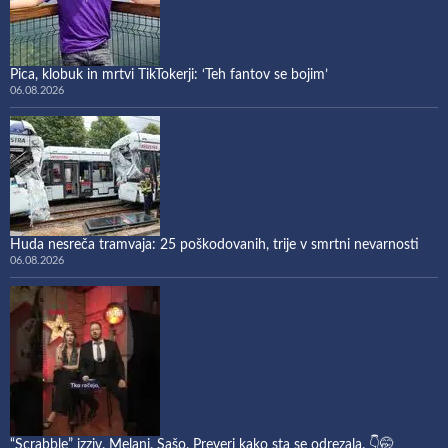
Pica, klobuk in mrtvi TikTokerji: ‘Teh fantov se bojim’
06.08.2026
Huda nesreča tramvaja: 25 poškodovanih, trije v smrtni nevarnosti
06.08.2026
“Scrabble” izziv. Melani. Sašo. Preveri kako sta se odrezala. 👇🤭