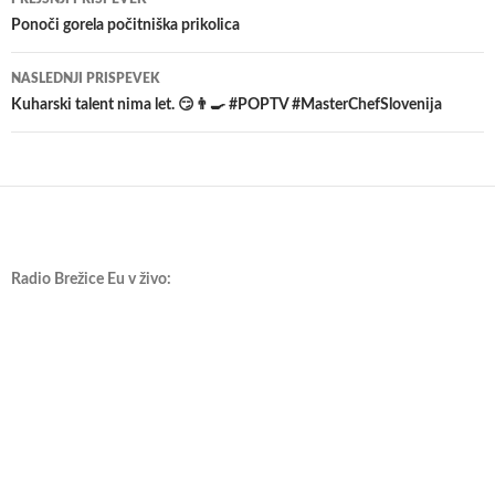
po
Ponoči gorela počitniška prikolica
prispevkih
NASLEDNJI PRISPEVEK
Kuharski talent nima let. 😏👨‍🍳 #POPTV #MasterChefSlovenija
Radio Brežice Eu v živo: