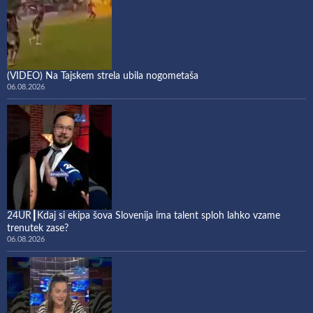
(VIDEO) Na Tajskem strela ubila nogometaša
06.08.2026
24UR┃Kdaj si ekipa šova Slovenija ima talent sploh lahko vzame
trenutek zase?
06.08.2026