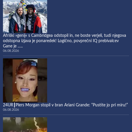
Afriški »genij« s Cambridgea odstopil in, ne boste verjeli, tudi njegova
odstopna izjava je ponaredek! Logično, povprečni IQ prebivalcev
Gane je …..
06.08.2026
24UR┃Piers Morgan stopil v bran Ariani Grande: “Pustite jo pri miru!”
06.08.2026