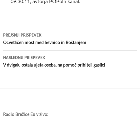
09:30:11, avtorja POPoln kanal.
Krmarjenje
PREJŠNJI PRISPEVEK
po
Ocvetličen most med Sevnico in Boštanjem
prispevkih
NASLEDNJI PRISPEVEK
V dvigalu ostala ujeta oseba, na pomoč prihiteli gasilci
Radio Brežice Eu v živo: