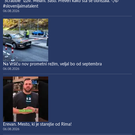
“Scrabble” izziv. Melani. Sašo. Preveri kako sta se odrezala. 👇🤭
#slovenijaimatalent
06.08.2026
Na Vršiču nov prometni režim, veljal bo od septembra
06.08.2026
Erevan. Mesto, ki je starejše od Rima!
06.08.2026