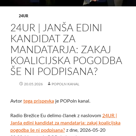
24UR
24UR | JANŠA EDINI
KANDIDAT ZA
MANDATARJA: ZAKAJ
KOALICIJSKA POGODBA
ŠE NI PODPISANA?
20.05.2026
POPOLN KANAL
Avtor
tega prispevka
je POPoln kanal.
Radio Brežice Eu delimo članek z naslovom
24UR |
Janša edini kandidat za mandatarja: zakaj koalicijska
pogodba še ni podpisana?
z dne, 2026-05-20