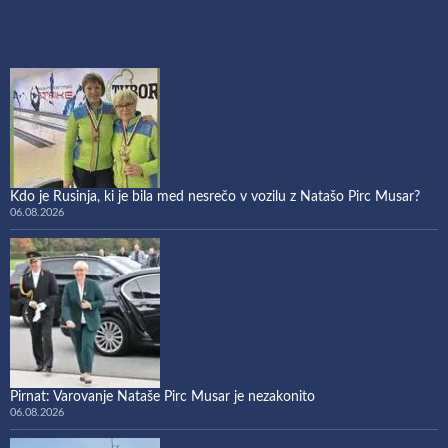
Kdo je Rusinja, ki je bila med nesrečo v vozilu z Natašo Pirc Musar?
06.08.2026
Pirnat: Varovanje Nataše Pirc Musar je nezakonito
06.08.2026