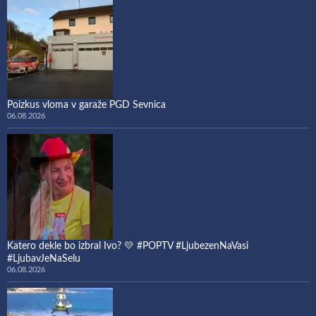
Poizkus vloma v garaže PGD Sevnica
06.08.2026
Katero dekle bo izbral Ivo? 💛 #POPTV #LjubezenNaVasi
#LjubavJeNaSelu
06.08.2026