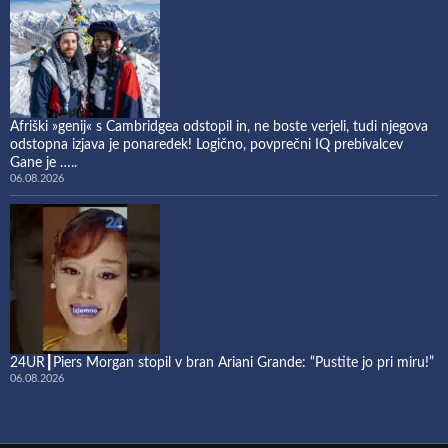
Afriški »genij« s Cambridgea odstopil in, ne boste verjeli, tudi njegova
odstopna izjava je ponaredek! Logično, povprečni IQ prebivalcev
Gane je …..
06.08.2026
24UR┃Piers Morgan stopil v bran Ariani Grande: “Pustite jo pri miru!”
06.08.2026