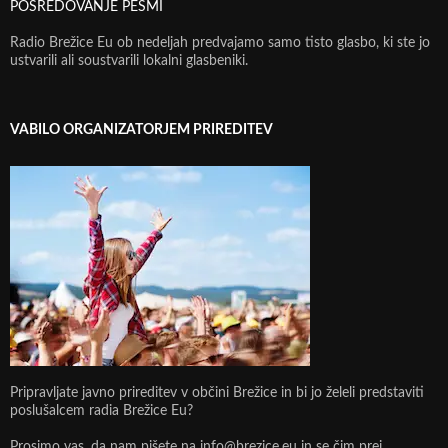
POSREDOVANJE PESMI
Radio Brežice Eu ob nedeljah predvajamo samo tisto glasbo, ki ste jo
ustvarili ali soustvarili lokalni glasbeniki.
VABILO ORGANIZATORJEM PRIREDITEV
Pripravljate javno prireditev v občini Brežice in bi jo želeli predstaviti
poslušalcem radia Brežice Eu?
Prosimo vas, da nam pišete na info@brezice.eu in se čim prej