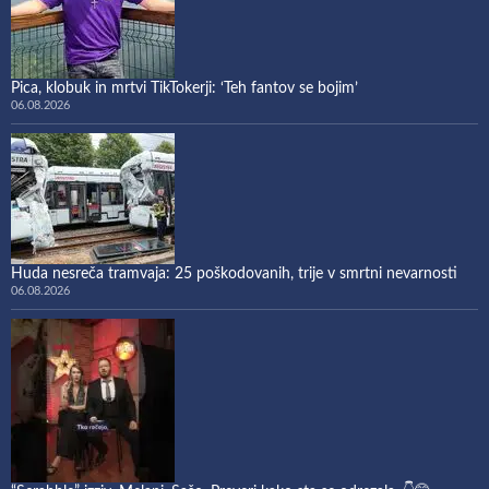
Pica, klobuk in mrtvi TikTokerji: ‘Teh fantov se bojim’
06.08.2026
Huda nesreča tramvaja: 25 poškodovanih, trije v smrtni nevarnosti
06.08.2026