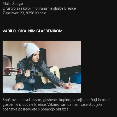
Maks Žbogar
Društvo za razvoj in ohranjanje glasbe Brežice
Župelevec 23, 8258 Kapele
VABILO LOKALNIM GLASBENIKOM
Spoštovani pevci, pevke, glasbene skupine, avtorji, aranžerji in ostali
glasbeniki iz občine Brežice. Vabimo vas, da nam vaše studijske
posnetke posredujete s pomočjo obrazca: