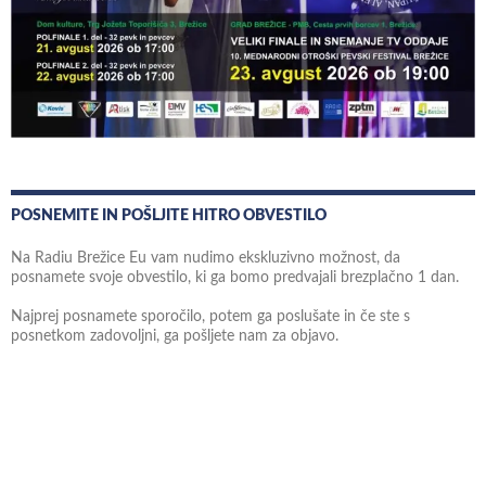
POSNEMITE IN POŠLJITE HITRO OBVESTILO
Na Radiu Brežice Eu vam nudimo ekskluzivno možnost, da
posnamete svoje obvestilo, ki ga bomo predvajali brezplačno 1 dan.
Najprej posnamete sporočilo, potem ga poslušate in če ste s
posnetkom zadovoljni, ga pošljete nam za objavo.