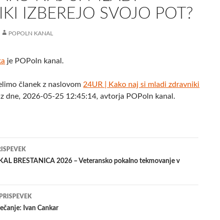
KI IZBEREJO SVOJO POT?
POPOLN KANAL
ka
je POPoln kanal.
elimo članek z naslovom
24UR | Kako naj si mladi zdravniki
z dne, 2026-05-25 12:45:14, avtorja POPoln kanal.
jenje
RISPEVEK
AL BRESTANICA 2026 – Veteransko pokalno tekmovanje v
evkih
 PRISPEVEK
rečanje: Ivan Cankar