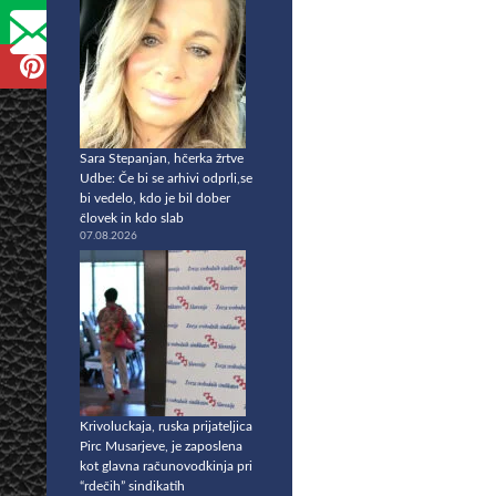
Sara Stepanjan, hčerka žrtve
Udbe: Če bi se arhivi odprli,se
bi vedelo, kdo je bil dober
človek in kdo slab
07.08.2026
Krivoluckaja, ruska prijateljica
Pirc Musarjeve, je zaposlena
kot glavna računovodkinja pri
“rdečih” sindikatih