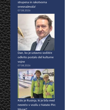
strupena in rakotvorna
onesnaževala!
07.08.2026
Dan, ko je ustavno sodišče
odkrito postalo del kulturne
vojne
07.08.2026
Kdo je Rusinja, ki je bila med
nesrečo v vozilu z Natašo Pirc
Musar?