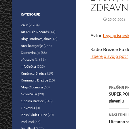
ZDRAVNI
KATEGORIJE
25.05.2026
24ur
(2.704)
Art Music Records
(14)
Avtor
tega prispev
Blogi strokovnjakov
(18)
Brez kategorije
(255)
Radio Brežice Eu d
Domovina.je
(88)
izberejo svojo pot?
ePosavje
(1.631)
info360.si
(323)
Knjižnica Brežice
(19)
Komunala Brežice
(15)
Krmar
MojaObcina.si
(63)
PREJŠNJI P
po
Nova24TV
(20)
SUPER POK
Občina Brežice
(318)
plavanju
prisp
Obvestila
(3)
Plesni klub Lukec
(20)
NASLEDNJI
Podkasti
(36)
Literarno s
Policija.si
(177)