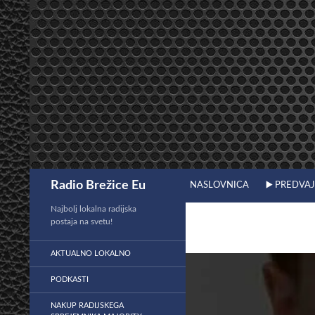
Preskoči
na
vsebino
Išči
Radio Brežice Eu
NASLOVNICA
▶️ PREDVA
Najbolj lokalna radijska
postaja na svetu!
AKTUALNO LOKALNO
PODKASTI
NAKUP RADIJSKEGA