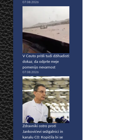
07.08.2026
V Ceuto prišli tudi džihadisti:
dokaz, da odprte meje
pomenijo nevarnost
07.08.2026
Zdravniki ostro proti
Jankovićevi sežigalnici in
kanalu C0: Kopičila bi se