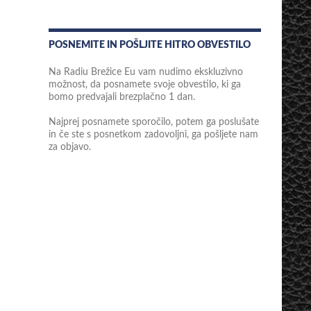
POSNEMITE IN POŠLJITE HITRO OBVESTILO
Na Radiu Brežice Eu vam nudimo ekskluzivno
možnost, da posnamete svoje obvestilo, ki ga
bomo predvajali brezplačno 1 dan.
Najprej posnamete sporočilo, potem ga poslušate
in če ste s posnetkom zadovoljni, ga pošljete nam
za objavo.