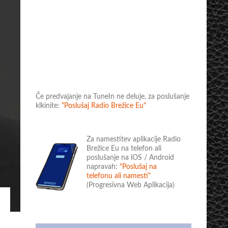
Če predvajanje na TuneIn ne deluje, za poslušanje
klkinite:
"Poslušaj Radio Brežice Eu"
Za namestitev aplikacije Radio
Brežice Eu na telefon ali
poslušanje na iOS / Android
napravah:
"Poslušaj na
telefonu ali namesti"
(Progresivna Web Aplikacija)