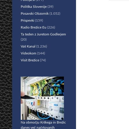
Politika Slovenije
(39)
Posavski Obzornik
(1.052)
Prispevki
(159)
Radio Brežice Eu
(226)
Ta teden z Juretom Godlerjem
(20)
Vaš Kanal
(1.236)
Videokom
(144)
Visit Brežice
(74)
Na območju Krškega in Brežic
danes več načrtovanih