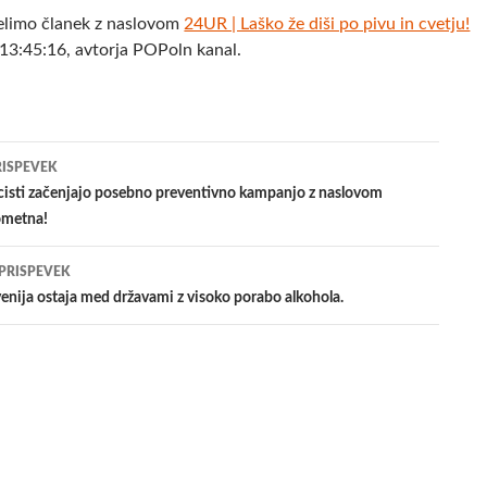
elimo članek z naslovom
24UR | Laško že diši po pivu in cvetju!
13:45:16, avtorja POPoln kanal.
jenje
RISPEVEK
isti začenjajo posebno preventivno kampanjo z naslovom
ometna!
evkih
 PRISPEVEK
enija ostaja med državami z visoko porabo alkohola.