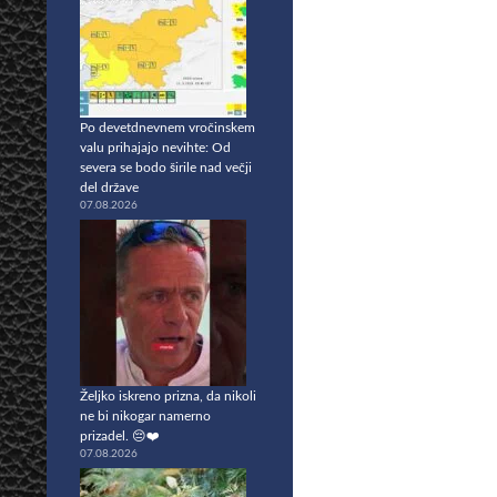
Po devetdnevnem vročinskem
valu prihajajo nevihte: Od
severa se bodo širile nad večji
del države
07.08.2026
Željko iskreno prizna, da nikoli
ne bi nikogar namerno
prizadel. 😔❤️
07.08.2026