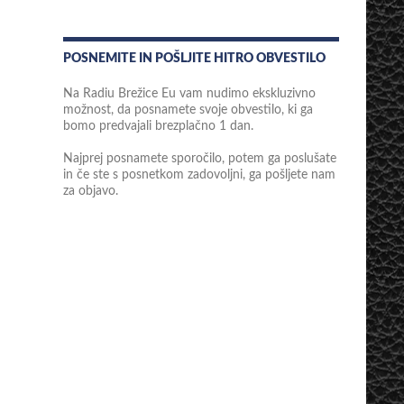
POSNEMITE IN POŠLJITE HITRO OBVESTILO
Na Radiu Brežice Eu vam nudimo ekskluzivno
možnost, da posnamete svoje obvestilo, ki ga
bomo predvajali brezplačno 1 dan.
Najprej posnamete sporočilo, potem ga poslušate
in če ste s posnetkom zadovoljni, ga pošljete nam
za objavo.