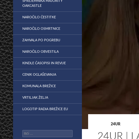
SPREJEMNIKA MAJORITY
OAKCASTLE
NAROČILO ČESTITKE
NAROČILO OSMRTNICE
ZAHVALA PO POGREBU
NAROČILO OBVESTILA
KINDLE ČASOPISI IN REVIJE
CENIK OGLAŠEVANJA
KOMUNALA BREŽICE
VRTILJAK ŽELJA
LOGOTIP RADIA BREŽICE EU
24UR
Išči:
24UR | L