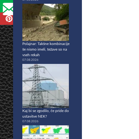
Polajnar: Takšne kombinacije
še nismo imeli, težave so na
vseh rekah
07.08.2026
Kaj bi se zgodilo, če pride do
ustavitve NEK?
07.08.2026