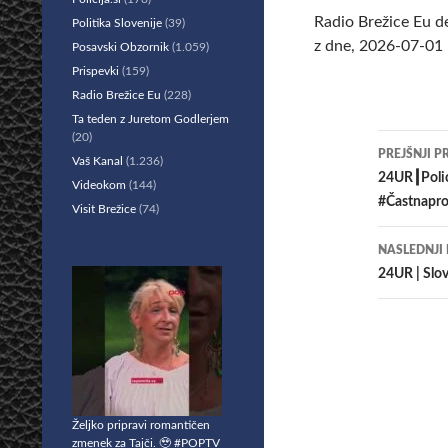
Radio Brežice Eu d
Politika Slovenije
(39)
z dne, 2026-07-01 
Posavski Obzornik
(1.059)
Prispevki
(159)
Radio Brežice Eu
(228)
Ta teden z Juretom Godlerjem
(20)
Krmar
PREJŠNJI P
Vaš Kanal
(1.236)
po
24UR┃Polic
Videokom
(144)
#Častnapr
Visit Brežice
(74)
prisp
NASLEDNJI
24UR | Slov
Željko pripravi romantičen
zmenek za Tajči. 🥹 #POPTV