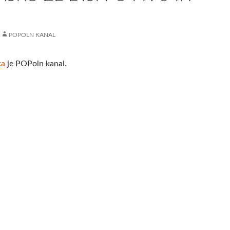
POPOLN KANAL
ka
je POPoln kanal.