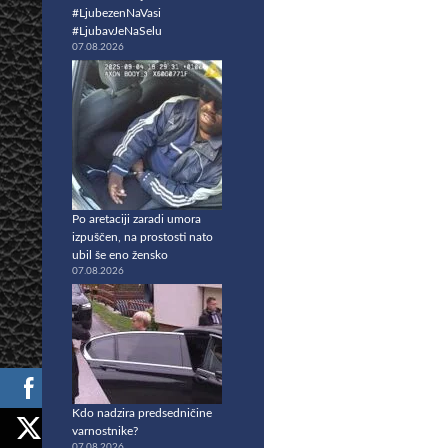
#LjubezenNaVasi
#LjubavJeNaSelu
07.08.2026
Po aretaciji zaradi umora
izpuščen, na prostosti nato
ubil še eno žensko
07.08.2026
Kdo nadzira predsedničine
varnostnike?
07.08.2026