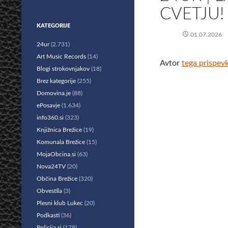
CVETJU!
KATEGORIJE
01.07.2026
24ur
(2.731)
Art Music Records
(14)
Avtor
tega prispev
Blogi strokovnjakov
(18)
Brez kategorije
(255)
Domovina.je
(88)
ePosavje
(1.634)
info360.si
(323)
Knjižnica Brežice
(19)
Komunala Brežice
(15)
MojaObcina.si
(63)
Nova24TV
(20)
Občina Brežice
(320)
Obvestila
(3)
Plesni klub Lukec
(20)
Podkasti
(36)
Policija.si
(178)