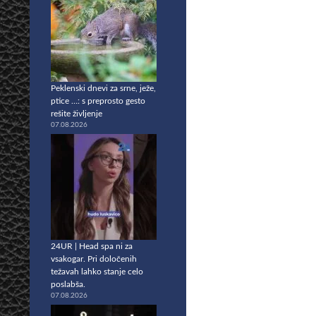
Peklenski dnevi za srne, ježe,
ptice …: s preprosto gesto
rešite življenje
07.08.2026
24UR | Head spa ni za
vsakogar. Pri določenih
težavah lahko stanje celo
poslabša.
07.08.2026