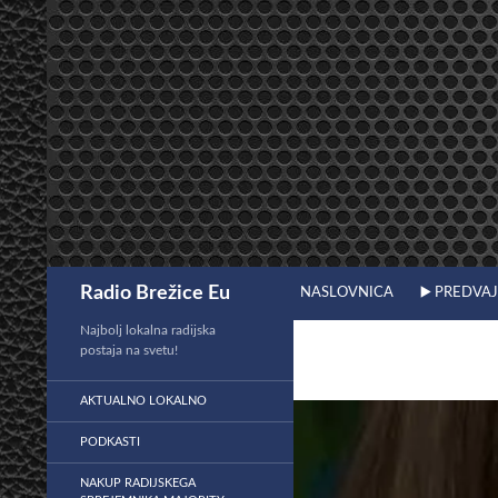
Preskoči
na
vsebino
Išči
Radio Brežice Eu
NASLOVNICA
▶️ PREDVA
Najbolj lokalna radijska
postaja na svetu!
AKTUALNO LOKALNO
PODKASTI
NAKUP RADIJSKEGA