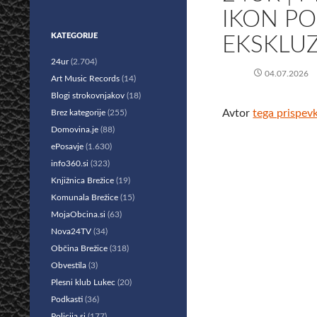
IKON PO
KATEGORIJE
EKSKLU
24ur
(2.704)
04.07.2026
Art Music Records
(14)
Blogi strokovnjakov
(18)
Avtor
tega prispev
Brez kategorije
(255)
Domovina.je
(88)
ePosavje
(1.630)
info360.si
(323)
Knjižnica Brežice
(19)
Komunala Brežice
(15)
MojaObcina.si
(63)
Nova24TV
(34)
Občina Brežice
(318)
Obvestila
(3)
Plesni klub Lukec
(20)
Podkasti
(36)
Policija.si
(177)