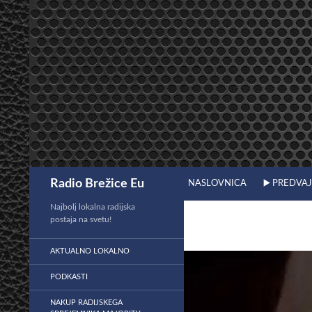
Preskoči
na
vsebino
Išči
Radio Brežice Eu
NASLOVNICA
▶️ PREDVA
Najbolj lokalna radijska
postaja na svetu!
AKTUALNO LOKALNO
PODKASTI
NAKUP RADIJSKEGA