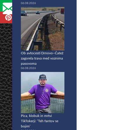
06.08.2026
Ob avtocesti Drnovo–Čatež
zagorela trava med voznima
pasovoma
06.08.2026
Pica, klobuk in mrtvi
TikTokerji: ‘Teh fantov se
bojim’