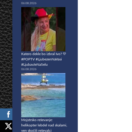
06.08.2026
Katero dekle bo izbral Ivo? 💛
#POPTV #LjubezenNaVasi
#LjubavJeNaSelu
06.08.2026
Mojstrsko reševanje:
helikopter lebdel nad skalami,
ven skočili reševalci