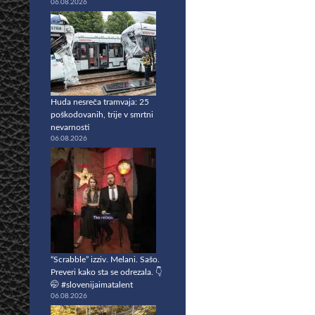
06.08.2026
Huda nesreča tramvaja: 25
poškodovanih, trije v smrtni
nevarnosti
06.08.2026
“Scrabble” izziv. Melani. Sašo.
Preveri kako sta se odrezala. 👇
🤭 #slovenijaimatalent
06.08.2026