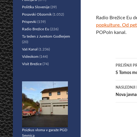
Politika Slovenije
(39)
Posavski Obzornik
(1.052)
Radio Brežice Eu d
Prispevki
(159)
popkulture. Od pe
Radio Brežice Eu
(226)
POPoln kanal.
Ta teden z Juretom Godlerjem
(20)
Vaš Kanal
(1.236)
Videokom
(144)
Krmar
Visit Brežice
(74)
PREJŠNJI P
po
S Tomos mot
prisp
NASLEDNJI
Nova javna
Poizkus vloma v garaže PGD
Sevnica