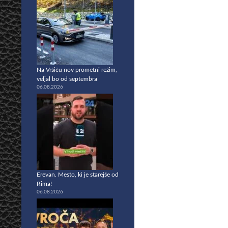
Na Vršiču nov prometni režim,
veljal bo od septembra
06.08.2026
Erevan. Mesto, ki je starejše od
Rima!
06.08.2026