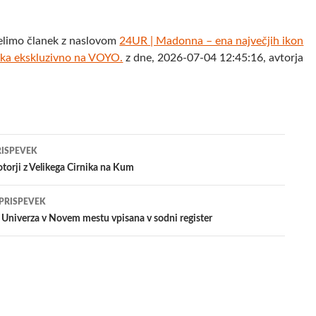
elimo članek z naslovom
24UR | Madonna – ena največjih ikon
tka ekskluzivno na VOYO.
z dne, 2026-07-04 12:45:16, avtorja
jenje
RISPEVEK
orji z Velikega Cirnika na Kum
evkih
 PRISPEVEK
 Univerza v Novem mestu vpisana v sodni register