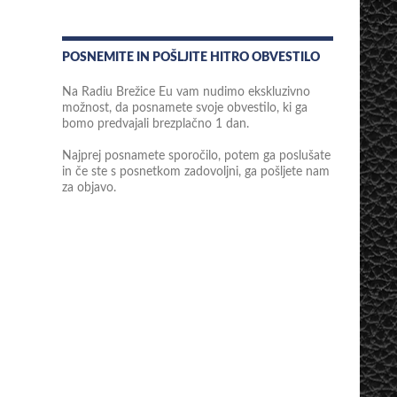
POSNEMITE IN POŠLJITE HITRO OBVESTILO
Na Radiu Brežice Eu vam nudimo ekskluzivno
možnost, da posnamete svoje obvestilo, ki ga
bomo predvajali brezplačno 1 dan.
Najprej posnamete sporočilo, potem ga poslušate
in če ste s posnetkom zadovoljni, ga pošljete nam
za objavo.