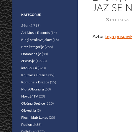
JAZ SE 
KATEGORIJE
01.07.2026
24ur
(2.718)
Art Music Records
(14)
Avtor
tega prispev
Blogi strokovnjakov
(18)
Brez kategorije
(255)
Domovina.je
(88)
ePosavje
(1.633)
info360.si
(323)
Knjižnica Brežice
(19)
Komunala Brežice
(15)
MojaObcina.si
(63)
Nova24TV
(20)
Občina Brežice
(320)
Obvestila
(3)
Plesni klub Lukec
(20)
Podkasti
(36)
Policija.si
(177)