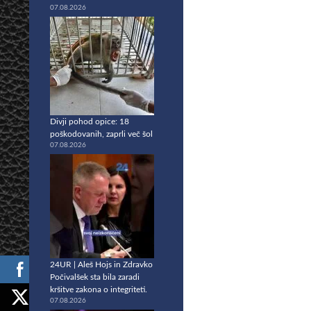
07.08.2026
Divji pohod opice: 18
poškodovanih, zaprli več šol
07.08.2026
24UR | Aleš Hojs in Zdravko
Počivalšek sta bila zaradi
kršitve zakona o integriteti.
07.08.2026