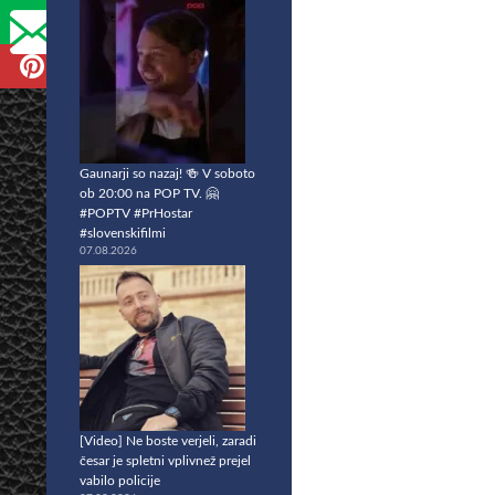
Gaunarji so nazaj! 🍻 V soboto
ob 20:00 na POP TV. 🤗
#POPTV #PrHostar
#slovenskifilmi
07.08.2026
[Video] Ne boste verjeli, zaradi
česar je spletni vplivnež prejel
vabilo policije