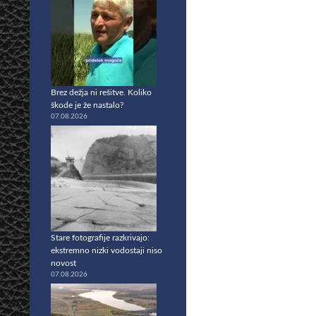
Brez dežja ni rešitve. Koliko
škode je že nastalo?
07.08.2026
Stare fotografije razkrivajo:
ekstremno nizki vodostaji niso
novost
07.08.2026