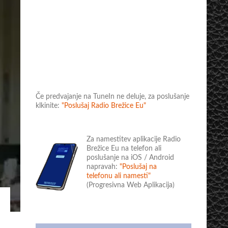
Če predvajanje na TuneIn ne deluje, za poslušanje
klkinite:
"Poslušaj Radio Brežice Eu"
Za namestitev aplikacije Radio
Brežice Eu na telefon ali
poslušanje na iOS / Android
napravah:
"Poslušaj na
telefonu ali namesti"
(Progresivna Web Aplikacija)