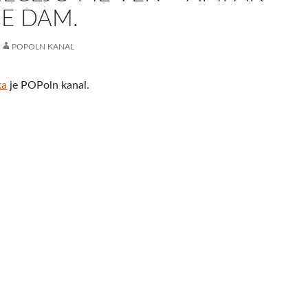
NE DAM.
POPOLN KANAL
ka
je POPoln kanal.