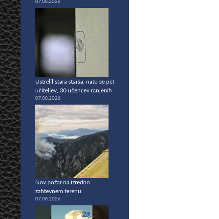
07.08.2026
Ustrelil stara starša, nato še pet
učiteljev, 30 učencev ranjenih
07.08.2026
Nov požar na izredno
zahtevnem terenu
07.08.2026