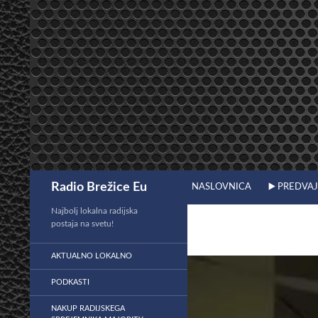
Preskoči
na
vsebino
Išči
Radio Brežice Eu
NASLOVNICA
▶️ PREDVA
Najbolj lokalna radijska
postaja na svetu!
AKTUALNO LOKALNO
PODKASTI
NAKUP RADIJSKEGA