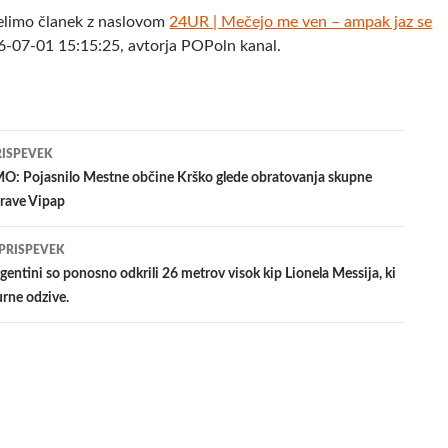
elimo članek z naslovom
24UR | Mečejo me ven – ampak jaz se
6-07-01 15:15:25, avtorja POPoln kanal.
jenje
RISPEVEK
O: Pojasnilo Mestne občine Krško glede obratovanja skupne
prave Vipap
evkih
 PRISPEVEK
ntini so ponosno odkrili 26 metrov visok kip Lionela Messija, ki
urne odzive.