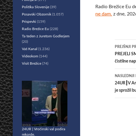
Radio Brežice Eu d
Politika Slovenije
(39)
ne dam.
z dne, 202
Posavski Obzornik
(1.057)
Prispevki
(159)
Radio Brežice Eu
(228)
Ta teden z Juretom Godlerjem
(20)
Krmar
PREJŠNJI P
Vaš Kanal
(1.236)
po
PREJELI SM
Videokom
(144)
čistilne na
Visit Brežice
(74)
prisp
NASLEDNJI
24UR┃V Arge
je sprožil b
24UR | Vročinski val podira
rekorde.