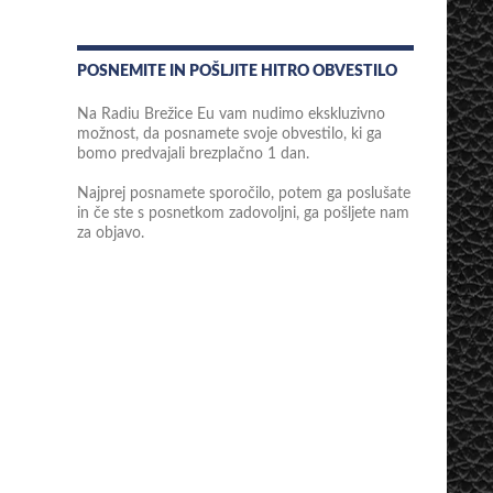
POSNEMITE IN POŠLJITE HITRO OBVESTILO
Na Radiu Brežice Eu vam nudimo ekskluzivno
možnost, da posnamete svoje obvestilo, ki ga
bomo predvajali brezplačno 1 dan.
Najprej posnamete sporočilo, potem ga poslušate
in če ste s posnetkom zadovoljni, ga pošljete nam
za objavo.