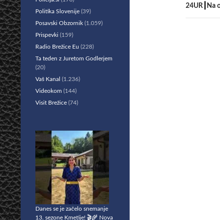
24UR┃Na ob
Politika Slovenije
(39)
Posavski Obzornik
(1.059)
Prispevki
(159)
Radio Brežice Eu
(228)
Ta teden z Juretom Godlerjem
(20)
Vaš Kanal
(1.236)
Videokom
(144)
Visit Brežice
(74)
Danes se je začelo snemanje
13. sezone Kmetije! 🎬🌾 Nova