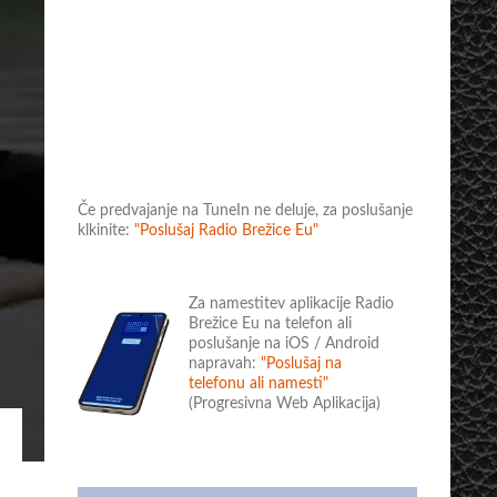
Če predvajanje na TuneIn ne deluje, za poslušanje
klkinite:
"Poslušaj Radio Brežice Eu"
Za namestitev aplikacije Radio
Brežice Eu na telefon ali
poslušanje na iOS / Android
napravah:
"Poslušaj na
telefonu ali namesti"
(Progresivna Web Aplikacija)