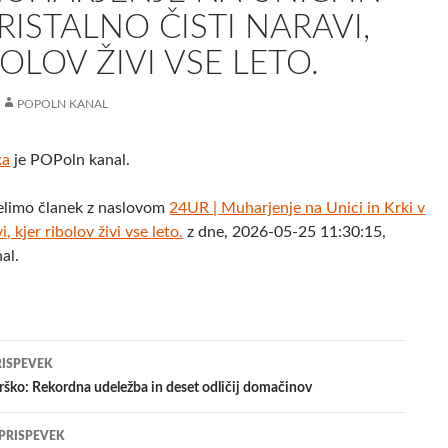
KRISTALNO ČISTI NARAVI,
BOLOV ŽIVI VSE LETO.
POPOLN KANAL
ka
je POPoln kanal.
elimo članek z naslovom
24UR | Muharjenje na Unici in Krki v
i, kjer ribolov živi vse leto.
z dne, 2026-05-25 11:30:15,
al.
jenje
RISPEVEK
rško: Rekordna udeležba in deset odličij domačinov
evkih
 PRISPEVEK