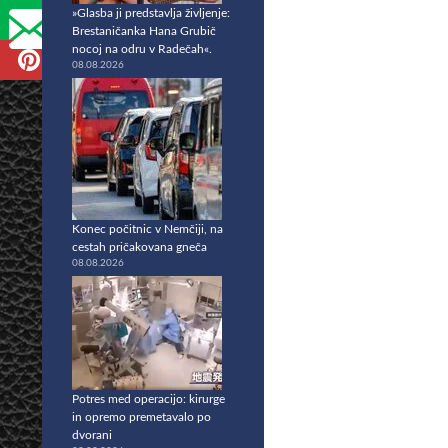
»Glasba ji predstavlja življenje:
Brestaničanka Hana Grubič
nocoj na odru v Radečah«.
08.08.2026
Konec počitnic v Nemčiji, na
cestah pričakovana gneča
08.08.2026
Potres med operacijo: kirurge
in opremo premetavalo po
dvorani