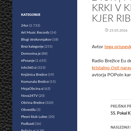
KRKI V 
KATEGORIJE
KJER RI
24ur
(2.733)
25.05.2026
Art Music Records
(14)
Blogi strokovnjakov
(18)
Avtor
tega prispev
Brez kategorije
(255)
Domovina.je
(88)
Radio Brežice Eu d
ePosavje
(1.635)
kristalno čisti narav
info360.si
(323)
avtorja POPoln kan
Knjižnica Brežice
(19)
Komunala Brežice
(15)
MojaObcina.si
(63)
Nova24TV
(20)
Krmar
Občina Brežice
(320)
PREJŠNJI P
Obvestila
(3)
po
55. Pokal K
Plesni klub Lukec
(20)
prisp
Podkasti
(36)
NASLEDNJI
Policija.si
(178)