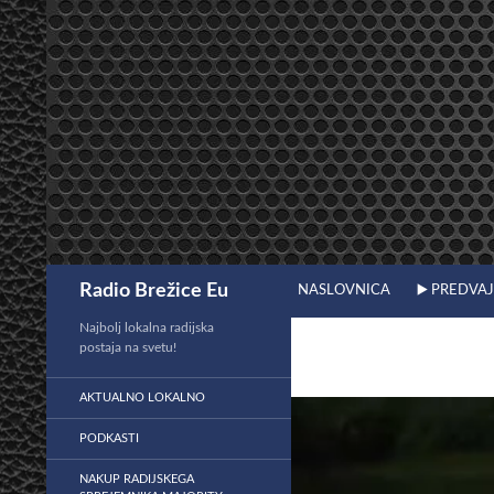
Preskoči
na
vsebino
Išči
Radio Brežice Eu
NASLOVNICA
▶️ PREDVA
Najbolj lokalna radijska
postaja na svetu!
AKTUALNO LOKALNO
PODKASTI
NAKUP RADIJSKEGA