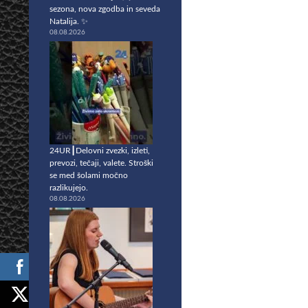
sezona, nova zgodba in seveda
Natalija. ✨
08.08.2026
24UR┃Delovni zvezki, izleti,
prevozi, tečaji, valete. Stroški
se med šolami močno
razlikujejo.
08.08.2026