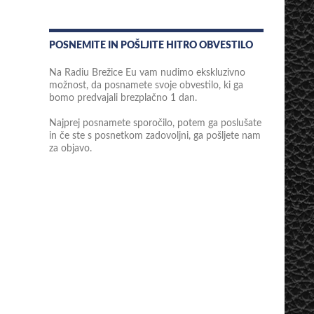
POSNEMITE IN POŠLJITE HITRO OBVESTILO
Na Radiu Brežice Eu vam nudimo ekskluzivno
možnost, da posnamete svoje obvestilo, ki ga
bomo predvajali brezplačno 1 dan.
Najprej posnamete sporočilo, potem ga poslušate
in če ste s posnetkom zadovoljni, ga pošljete nam
za objavo.