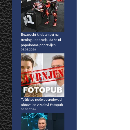
Bezzecchi kljub zmagi na
treningu opozarja, da še ni
popolnoma pripravljen
08.08.2026
Tožilstvo noče posredovati
obtožnice v zadevi Fotopub
08.08.2026