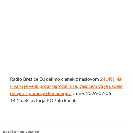
Radio Brežice Eu delimo članek z naslovom
24UR | Na
Hvaru je velik požar ogrožal hiše, gasilcem ga je uspelo
omejiti s pomočjo kanaderjev.
z dne, 2026-07-06
14:15:58, avtorja POPoln kanal.
Krmarjenje
PREJŠNJI PRISPEVEK