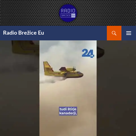
Preskoči
na
vsebino
Išči
Radio Brežice Eu
GLAVNI
MENI