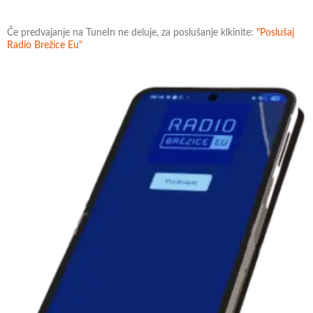
Če predvajanje na TuneIn ne deluje, za poslušanje klkinite:
"Poslušaj
Radio Brežice Eu"