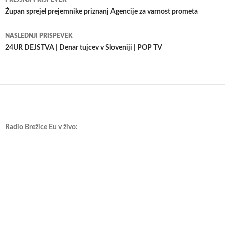
po
Župan sprejel prejemnike priznanj Agencije za varnost prometa
prispevkih
NASLEDNJI PRISPEVEK
24UR DEJSTVA | Denar tujcev v Sloveniji | POP TV
Radio Brežice Eu v živo: