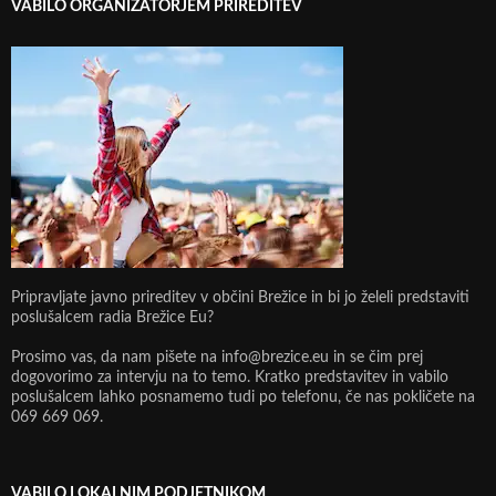
VABILO ORGANIZATORJEM PRIREDITEV
Pripravljate javno prireditev v občini Brežice in bi jo želeli predstaviti
poslušalcem radia Brežice Eu?
Prosimo vas, da nam pišete na info@brezice.eu in se čim prej
dogovorimo za intervju na to temo. Kratko predstavitev in vabilo
poslušalcem lahko posnamemo tudi po telefonu, če nas pokličete na
069 669 069.
VABILO LOKALNIM PODJETNIKOM