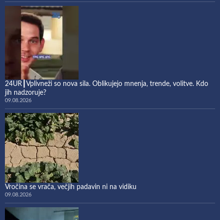
24UR┃Vplivneži so nova sila. Oblikujejo mnenja, trende, volitve. Kdo
jih nadzoruje?
09.08.2026
Vročina se vrača, večjih padavin ni na vidiku
09.08.2026