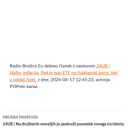
Radio Brežice Eu delimo članek z naslovom
24UR |
Nafta, inflacija, Fed in nov ETF na ljubljanski borzi. Več
v oddaji Svet.
z dne, 2026-06-17 12:45:23, avtorja
POPoln kanal.
Krmarjenje
PREJŠNJI PRISPEVEK
po
24UR | Na družbenih omrežjih je zaokrožil posnetek novega incidenta