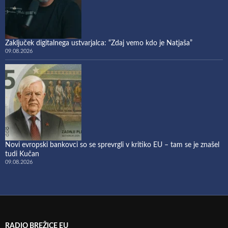
Zaključek digitalnega ustvarjalca: “Zdaj vemo kdo je Natjaša”
09.08.2026
Novi evropski bankovci so se sprevrgli v kritiko EU – tam se je znašel
tudi Kučan
09.08.2026
RADIO BREŽICE EU