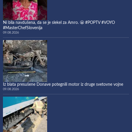
Ni bila navdušena, da se je slekel za Amro. 😬 #POPTV #VOYO
#MasterChefSlovenija
09.08.2026
Iz blata presušene Donave potegnili motor iz druge svetovne vojne
09.08.2026