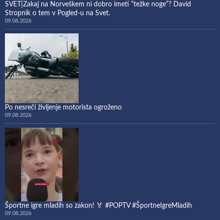
SVET|Zakaj na Norveškem ni dobro imeti “težke noge”? David
Stropnik o tem v Pogled-u na Svet.
09.08.2026
Po nesreči življenje motorista ogroženo
09.08.2026
Športne igre mladih so zakon! 🏅 #POPTV #ŠportneIgreMladih
09.08.2026