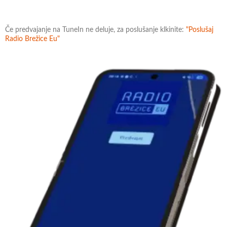
Če predvajanje na TuneIn ne deluje, za poslušanje klkinite:
"Poslušaj
Radio Brežice Eu"