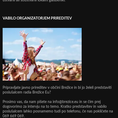
ustvarili ali soustvarili lokalni glasbeniki.
VABILO ORGANIZATORJEM PRIREDITEV
Pripravljate javno prireditev v občini Brežice in bi jo želeli predstaviti
poslušalcem radia Brežice Eu?
Prosimo vas, da nam pišete na info@brezice.eu in se čim prej
dogovorimo za intervju na to temo. Kratko predstavitev in vabilo
poslušalcem lahko posnamemo tudi po telefonu, če nas pokličete na
069 669 069.