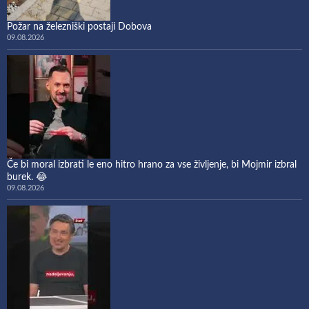
Požar na železniški postaji Dobova
09.08.2026
Če bi moral izbrati le eno hitro hrano za vse življenje, bi Mojmir izbral
burek. 😂
09.08.2026