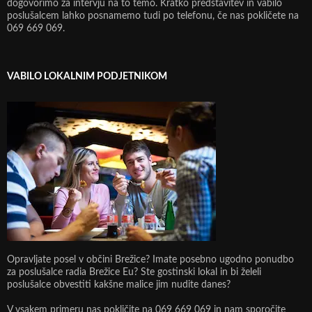
dogovorimo za intervju na to temo. Kratko predstavitev in vabilo
poslušalcem lahko posnamemo tudi po telefonu, če nas pokličete na
069 669 069.
VABILO LOKALNIM PODJETNIKOM
Opravljate posel v občini Brežice? Imate posebno ugodno ponudbo
za poslušalce radia Brežice Eu? Ste gostinski lokal in bi želeli
poslušalce obvestiti kakšne malice jim nudite danes?
V vsakem primeru nas pokličite na 069 669 069 in nam sporočite