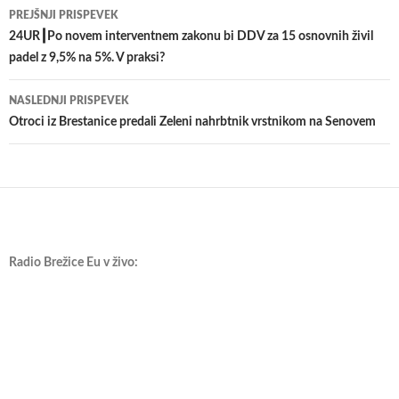
Krmarjenje
PREJŠNJI PRISPEVEK
po
24UR┃Po novem interventnem zakonu bi DDV za 15 osnovnih živil
padel z 9,5% na 5%. V praksi?
prispevkih
NASLEDNJI PRISPEVEK
Otroci iz Brestanice predali Zeleni nahrbtnik vrstnikom na Senovem
Radio Brežice Eu v živo: