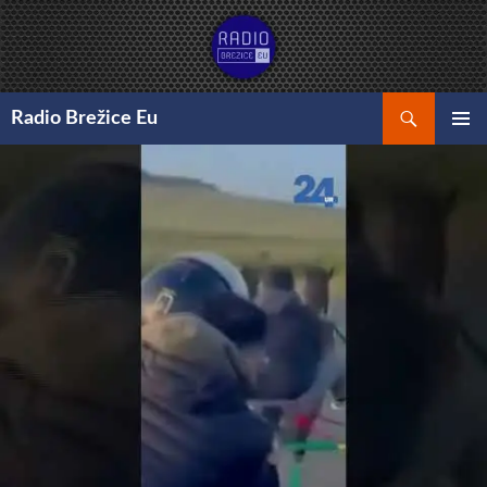
Preskoči
na
vsebino
Išči
Radio Brežice Eu
GLAVNI
MENI