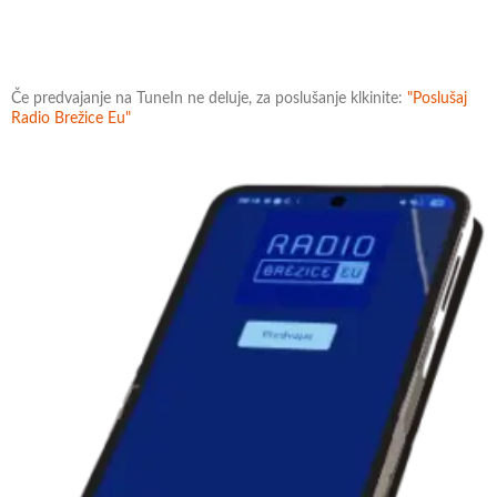
Če predvajanje na TuneIn ne deluje, za poslušanje klkinite:
"Poslušaj
Radio Brežice Eu"