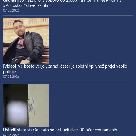
Gaunarji so nazaj! 🍻 V soboto ob 20:00 na POP TV. 🤗 #POPTV
#PrHostar #slovenskifilmi
07.08.2026
[Video] Ne boste verjeli, zaradi česar je spletni vplivnež prejel vabilo
policije
07.08.2026
Ustrelil stara starša, nato še pet učiteljev, 30 učencev ranjenih
07.08.2026