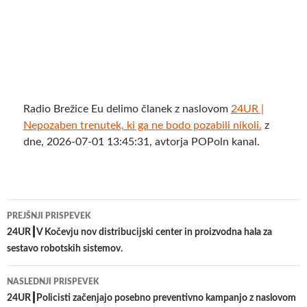
Radio Brežice Eu delimo članek z naslovom
24UR |
Nepozaben trenutek, ki ga ne bodo pozabili nikoli.
z
dne, 2026-07-01 13:45:31, avtorja POPoln kanal.
Krmarjenje
PREJŠNJI PRISPEVEK
po
24UR┃V Kočevju nov distribucijski center in proizvodna hala za
sestavo robotskih sistemov.
prispevkih
NASLEDNJI PRISPEVEK
24UR┃Policisti začenjajo posebno preventivno kampanjo z naslovom