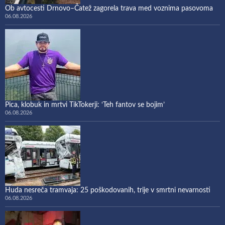
Ob avtocesti Drnovo–Čatež zagorela trava med voznima pasovoma
06.08.2026
Pica, klobuk in mrtvi TikTokerji: ‘Teh fantov se bojim’
06.08.2026
Huda nesreča tramvaja: 25 poškodovanih, trije v smrtni nevarnosti
06.08.2026