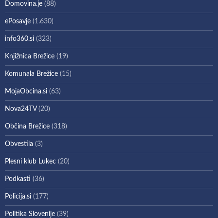
Domovina.je
(88)
ePosavje
(1.630)
info360.si
(323)
Knjižnica Brežice
(19)
Komunala Brežice
(15)
MojaObcina.si
(63)
Nova24TV
(20)
Občina Brežice
(318)
Obvestila
(3)
Plesni klub Lukec
(20)
Podkasti
(36)
Policija.si
(177)
Politika Slovenije
(39)