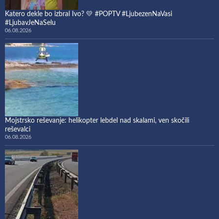
Katero dekle bo izbral Ivo? 💛 #POPTV #LjubezenNaVasi
#LjubavJeNaSelu
06.08.2026
Mojstrsko reševanje: helikopter lebdel nad skalami, ven skočili
reševalci
06.08.2026