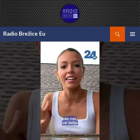
Preskoči
na
vsebino
Išči
Radio Brežice Eu
GLAVNI
MENI