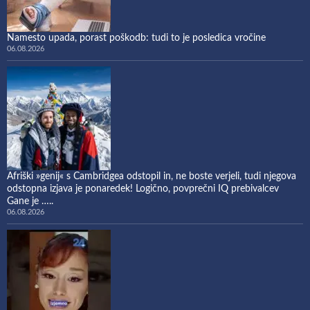
Namesto upada, porast poškodb: tudi to je posledica vročine
06.08.2026
Afriški »genij« s Cambridgea odstopil in, ne boste verjeli, tudi njegova
odstopna izjava je ponaredek! Logično, povprečni IQ prebivalcev
Gane je …..
06.08.2026