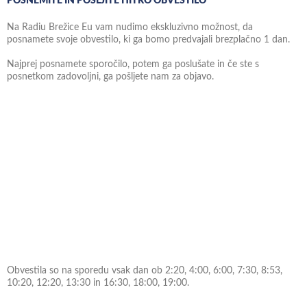
POSNEMITE IN POŠLJITE HITRO OBVESTILO
Na Radiu Brežice Eu vam nudimo ekskluzivno možnost, da
posnamete svoje obvestilo, ki ga bomo predvajali brezplačno 1 dan.
Najprej posnamete sporočilo, potem ga poslušate in če ste s
posnetkom zadovoljni, ga pošljete nam za objavo.
Obvestila so na sporedu vsak dan ob 2:20, 4:00, 6:00, 7:30, 8:53,
10:20, 12:20, 13:30 in 16:30, 18:00, 19:00.