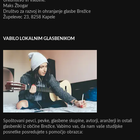
Uredništvo in vsebine:
Maks Žbogar
Društvo za razvoj in ohranjanje glasbe Brežice
Župelevec 23, 8258 Kapele
VABILO LOKALNIM GLASBENIKOM
Spoštovani pevci, pevke, glasbene skupine, avtorji, aranžerji in ostali
glasbeniki iz občine Brežice. Vabimo vas, da nam vaše studijske
posnetke posredujete s pomočjo obrazca: