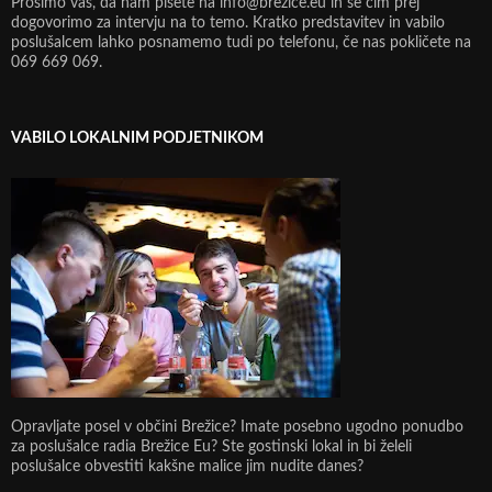
Prosimo vas, da nam pišete na info@brezice.eu in se čim prej
dogovorimo za intervju na to temo. Kratko predstavitev in vabilo
poslušalcem lahko posnamemo tudi po telefonu, če nas pokličete na
069 669 069.
VABILO LOKALNIM PODJETNIKOM
Opravljate posel v občini Brežice? Imate posebno ugodno ponudbo
za poslušalce radia Brežice Eu? Ste gostinski lokal in bi želeli
poslušalce obvestiti kakšne malice jim nudite danes?