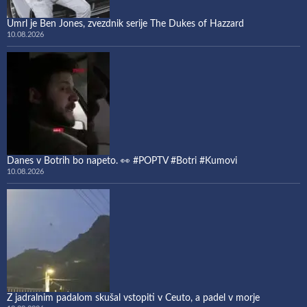
Umrl je Ben Jones, zvezdnik serije The Dukes of Hazzard
10.08.2026
Danes v Botrih bo napeto. 👀 #POPTV #Botri #Kumovi
10.08.2026
Z jadralnim padalom skušal vstopiti v Ceuto, a padel v morje