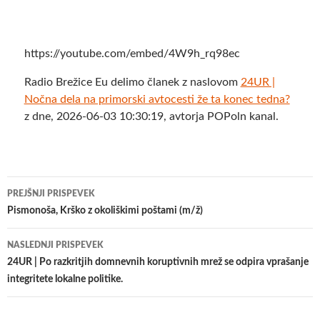
https://youtube.com/embed/4W9h_rq98ec
Radio Brežice Eu delimo članek z naslovom
24UR |
Nočna dela na primorski avtocesti že ta konec tedna?
z dne, 2026-06-03 10:30:19, avtorja POPoln kanal.
Krmarjenje
PREJŠNJI PRISPEVEK
po
Pismonoša, Krško z okoliškimi poštami (m/ž)
prispevkih
NASLEDNJI PRISPEVEK
24UR | Po razkritjih domnevnih koruptivnih mrež se odpira vprašanje
integritete lokalne politike.