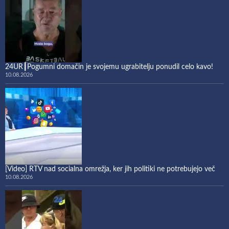
24UR┃Pogumni domačin je svojemu ugrabitelju ponudil celo kavo!
10.08.2026
[Video] RTV nad socialna omrežja, ker jih politiki ne potrebujejo več
10.08.2026