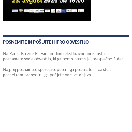
POSNEMITE IN POŠLJITE HITRO OBVESTILO
Na Radiu Brežice Eu vam nudimo ekskluzivno možnost, da
posnamete svoje obvestilo, ki ga bomo predvajali brezplačno 1 dan.
Najprej posnamete sporočilo, potem ga poslušate in če ste s
posnetkom zadovoljni, ga pošljete nam za objavo.