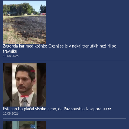
Zagorela kar med košnjo: Ogenj se je v nekaj trenutkih razširil po
travniku
10.08.2026
Esteban bo plačal visoko ceno, da Paz spustijo iz zapora. 👀💔
10.08.2026