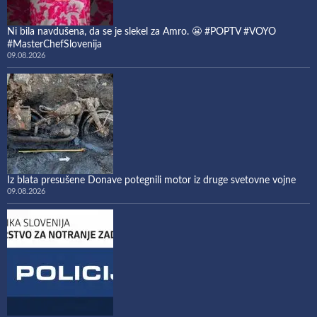
Ni bila navdušena, da se je slekel za Amro. 😬 #POPTV #VOYO
#MasterChefSlovenija
09.08.2026
Iz blata presušene Donave potegnili motor iz druge svetovne vojne
09.08.2026