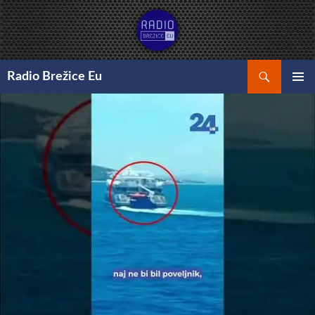
Preskoči
na
vsebino
Išči
Radio Brežice Eu
GLAVNI
MENI