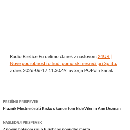
Radio Brežice Eu delimo članek z naslovom
24UR |
Nove podrobnosti o hudi pomorski nesreči pri Splitu.
z dne, 2026-06-17 11:30:49, avtorja POPoln kanal.
Krmarjenje
PREJŠNJI PRISPEVEK
po
Praznik Mestne četrti Krško s koncertom Elde Viler in Ane Dežman
prispevkih
NASLEDNJI PRISPEVEK
​Z novim hotelom širijo turistično ponudbo mesta