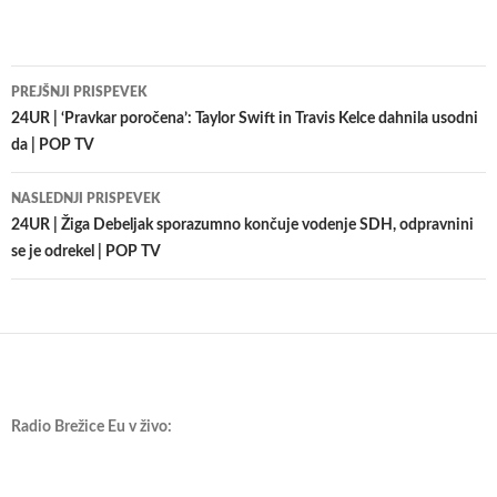
Krmarjenje
PREJŠNJI PRISPEVEK
po
24UR | ‘Pravkar poročena’: Taylor Swift in Travis Kelce dahnila usodni
da | POP TV
prispevkih
NASLEDNJI PRISPEVEK
24UR | Žiga Debeljak sporazumno končuje vodenje SDH, odpravnini
se je odrekel | POP TV
Radio Brežice Eu v živo: