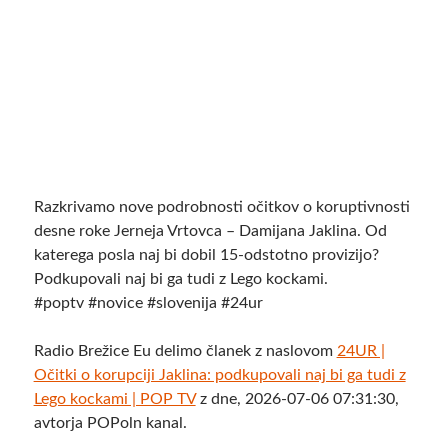
Razkrivamo nove podrobnosti očitkov o koruptivnosti
desne roke Jerneja Vrtovca – Damijana Jaklina. Od
katerega posla naj bi dobil 15-odstotno provizijo?
Podkupovali naj bi ga tudi z Lego kockami.
#poptv #novice #slovenija #24ur
Radio Brežice Eu delimo članek z naslovom
24UR |
Očitki o korupciji Jaklina: podkupovali naj bi ga tudi z
Lego kockami | POP TV
z dne, 2026-07-06 07:31:30,
avtorja POPoln kanal.