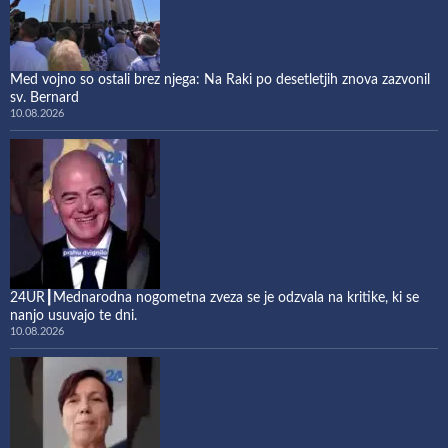
Med vojno so ostali brez njega: Na Raki po desetletjih znova zazvonil
sv. Bernard
10.08.2026
24UR┃Mednarodna nogometna zveza se je odzvala na kritike, ki se
nanjo usuvajo te dni.
10.08.2026