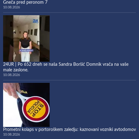
Gneča pred peronom 7
10.08.2026
24UR | Po 652 dneh se naša Sandra Boršić Domnik vrača na vaše
male zaslone.
10.08.2026
Prometni kolaps v portoroškem zaledju: kaznovani vozniki avtodomov
10.08.2026