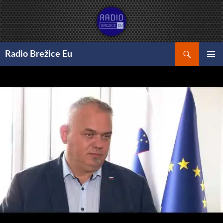
Preskoči
na
vsebino
Išči
Radio Brežice Eu
GLAVNI
MENI