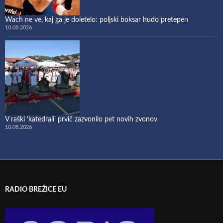
Wach ne ve, kaj ga je doletelo: poljski boksar hudo pretepen
10.08.2026
​V raški ‘katedrali’ prvič zazvonilo pet novih zvonov
10.08.2026
RADIO BREŽICE EU