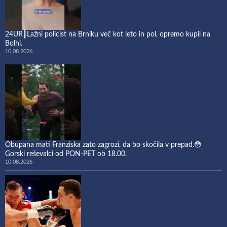
24UR┃Lažni policist na Brniku več kot leto in pol, opremo kupil na
Bolhi.
10.08.2026
Obupana mati Franziska zato zagrozi, da bo skočila v prepad.😳
Gorski reševalci od PON-PET ob 18.00.
10.08.2026