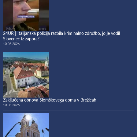
24UR | Italijanska policija razbila kriminalno združbo, jo je vodil
Slovenec iz zapora?
10.08.2026
Zaključena obnova Slomškovega doma v Brežicah
10.08.2026