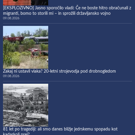
[EKSPLOZIVNO] Jasno sporočilo vladi: Če ne boste hitro obračunali z
migranti, bomo to storili mi – in sprožili državljansko vojno
09.08.2026
Zakaj ni ustavil vlaka? 20-letni strojevodja pod drobnogledom
09.08.2026
81 let po tragediji: ali smo danes bližje jedrskemu spopadu kot
kadarkoli prej?