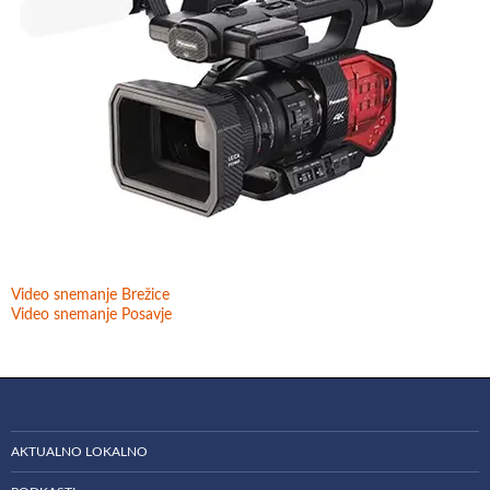
Video snemanje Brežice
Video snemanje Posavje
AKTUALNO LOKALNO