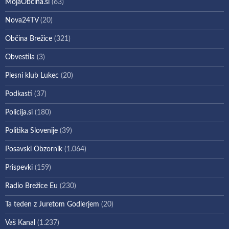
MojaObcina.si
(63)
Nova24TV
(20)
Občina Brežice
(321)
Obvestila
(3)
Plesni klub Lukec
(20)
Podkasti
(37)
Policija.si
(180)
Politika Slovenije
(39)
Posavski Obzornik
(1.064)
Prispevki
(159)
Radio Brežice Eu
(230)
Ta teden z Juretom Godlerjem
(20)
Vaš Kanal
(1.237)