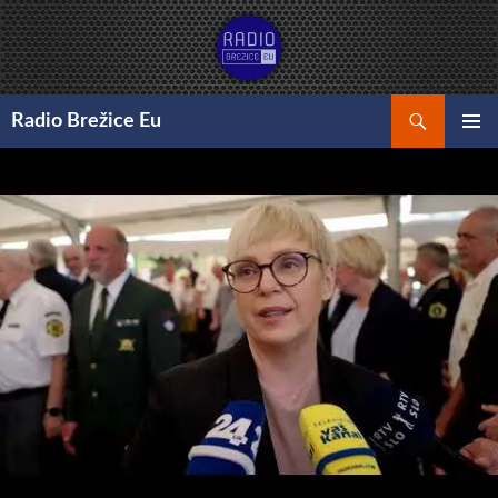
Preskoči
na
vsebino
Išči
Radio Brežice Eu
GLAVNI
MENI