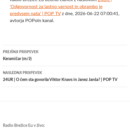
'Odgovornost za lastno varnost in obrambo je
predvsem naša' | POP TV
z dne, 2026-06-22 07:00:41,
avtorja POPoln kanal.
Krmarjenje
PREJŠNJI PRISPEVEK
po
Keramičar (m/ž)
prispevkih
NASLEDNJI PRISPEVEK
24UR | O čem sta govorila Viktor Knavs in Janez Janša? | POP TV
Radio Brežice Eu v živo: