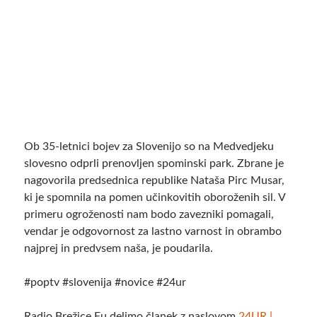
Ob 35-letnici bojev za Slovenijo so na Medvedjeku
slovesno odprli prenovljen spominski park. Zbrane je
nagovorila predsednica republike Nataša Pirc Musar,
ki je spomnila na pomen učinkovitih oboroženih sil. V
primeru ogroženosti nam bodo zavezniki pomagali,
vendar je odgovornost za lastno varnost in obrambo
najprej in predvsem naša, je poudarila.
#poptv #slovenija #novice #24ur
Radio Brežice Eu delimo članek z naslovom
24UR |