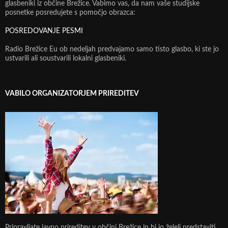
glasbeniki iz občine Brežice. Vabimo vas, da nam vaše studijske
posnetke posredujete s pomočjo obrazca:
POSREDOVANJE PESMI
Radio Brežice Eu ob nedeljah predvajamo samo tisto glasbo, ki ste jo
ustvarili ali soustvarili lokalni glasbeniki.
VABILO ORGANIZATORJEM PRIREDITEV
Pripravljate javno prireditev v občini Brežice in bi jo želeli predstaviti