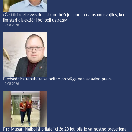
»Častilci rdeče zvezde načrtno brišejo spomin na osamosvojitev, ker
jim stari dialektični boj bolj ustreza«
10.08.2026
Predsednica republike se očitno požvižga na vladavino prava
10.08.2026
Pirc Musar: Najboljši prijateljici že 20 let, bila je varnostno preverjena