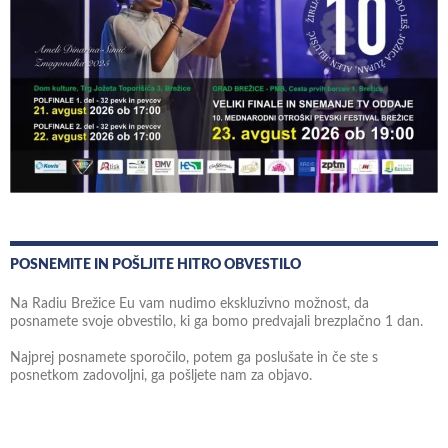
POSNEMITE IN POŠLJITE HITRO OBVESTILO
Na Radiu Brežice Eu vam nudimo ekskluzivno možnost, da
posnamete svoje obvestilo, ki ga bomo predvajali brezplačno 1 dan.
Najprej posnamete sporočilo, potem ga poslušate in če ste s
posnetkom zadovoljni, ga pošljete nam za objavo.