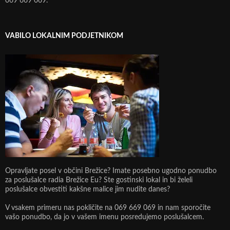
069 669 069.
VABILO LOKALNIM PODJETNIKOM
Opravljate posel v občini Brežice? Imate posebno ugodno ponudbo
za poslušalce radia Brežice Eu? Ste gostinski lokal in bi želeli
poslušalce obvestiti kakšne malice jim nudite danes?
V vsakem primeru nas pokličite na 069 669 069 in nam sporočite
vašo ponudbo, da jo v vašem imenu posredujemo poslušalcem.