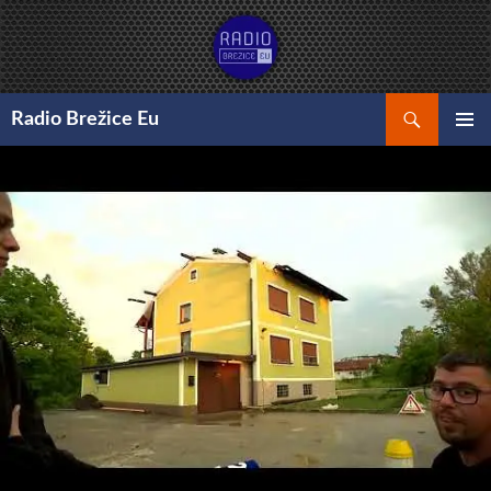
Preskoči
na
vsebino
Išči
Radio Brežice Eu
GLAVNI
MENI