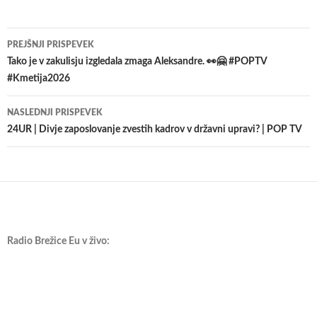
Krmarjenje
PREJŠNJI PRISPEVEK
po
Tako je v zakulisju izgledala zmaga Aleksandre. 👀🤗 #POPTV
#Kmetija2026
prispevkih
NASLEDNJI PRISPEVEK
24UR | Divje zaposlovanje zvestih kadrov v državni upravi? | POP TV
Radio Brežice Eu v živo: