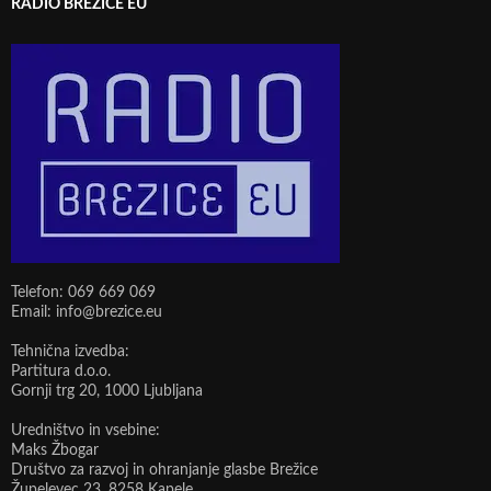
RADIO BREŽICE EU
Telefon: 069 669 069
Email: info@brezice.eu
Tehnična izvedba:
Partitura d.o.o.
Gornji trg 20, 1000 Ljubljana
Uredništvo in vsebine:
Maks Žbogar
Društvo za razvoj in ohranjanje glasbe Brežice
Župelevec 23, 8258 Kapele