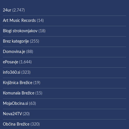
24ur
(2.747)
Art Music Records
(14)
Blogi strokovnjakov
(18)
Brez kategorije
(255)
Domovina.je
(88)
ePosavje
(1.644)
info360.si
(323)
Knjižnica Brežice
(19)
Komunala Brežice
(15)
MojaObcina.si
(63)
Nova24TV
(20)
Občina Brežice
(320)