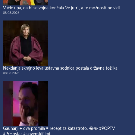
Vučić upa, da bi se vojna končala ‘že jutri’, a te možnosti ne vidi
08.08.2026
Nekdanja skrajno leva ustavna sodnica postala državna tožilka
08.08.2026
Gaunarji + dva promila = recept za katastrofo. 😂🍻 #POPTV
#PrHostar #slovenskifilmi