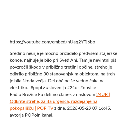
https://youtube.com/embed/hUaq2YTj6bo
Sredino neurje je močno prizadelo predvsem štajerske
konce, najhuje je bilo pri Sveti Ani. Tam je nevihtni piš
povzročil škodo v približno tretjini občine, streho je
odkrilo približno 30 stanovanjskim objektom, na treh
je bila škoda večja. Del občine še vedno čaka na
elektriko. #poptv #slovenija #24ur #novice
Radio Brežice Eu delimo članek z naslovom
24UR |
Odkrite strehe, zalita urgenca, razdejanje na
pokopališču | POP TV
z dne, 2026-05-29 07:16:45,
avtorja POPoln kanal.