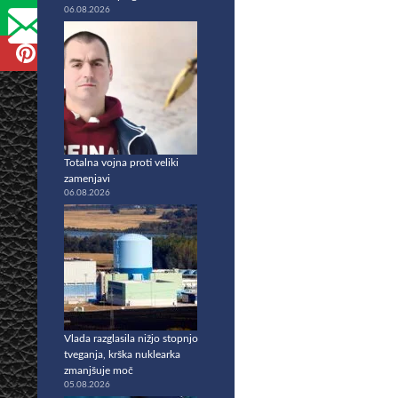
06.08.2026
Totalna vojna proti veliki
zamenjavi
06.08.2026
Vlada razglasila nižjo stopnjo
tveganja, krška nuklearka
zmanjšuje moč
05.08.2026