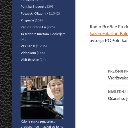
Politika Slovenije
(39)
Posavski Obzornik
(1.042)
Prispevki
(159)
Radio Brežice Eu d
Radio Brežice Eu
(225)
kazen Folarinu Bal
Ta teden z Juretom Godlerjem
(20)
avtorja POPoln kan
Vaš Kanal
(1.236)
Videokom
(144)
Visit Brežice
(74)
Krmar
PREJŠNJI P
po
Vzdrževalec
prisp
NASLEDNJI
Očarali so
Kdo je ruska prijateljica
predsednice in zakaj so jo na