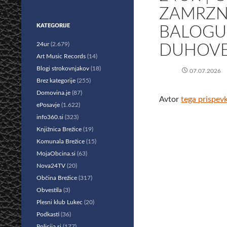
ZAMRZN
KATEGORIJE
BALOGUN
24ur
(2.679)
DUHOVE
Art Music Records
(14)
Blogi strokovnjakov
(18)
07.07.2026
Brez kategorije
(255)
Domovina.je
(87)
Avtor
tega prispev
ePosavje
(1.622)
info360.si
(323)
Knjižnica Brežice
(19)
Komunala Brežice
(15)
MojaObcina.si
(63)
Nova24TV
(20)
Občina Brežice
(317)
Obvestila
(3)
Plesni klub Lukec
(20)
Podkasti
(36)
Policija.si
(177)