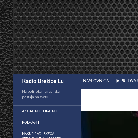
Preskoči
na
vsebino
Išči
Radio Brežice Eu
NASLOVNICA
▶️ PREDVA
Najbolj lokalna radijska
postaja na svetu!
AKTUALNO LOKALNO
PODKASTI
NAKUP RADIJSKEGA