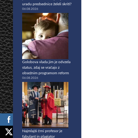
uradu predsednice želeli skriti?
06.08.2026
Golobova vlada jim je odvzela
status, zdaj se vračajo z
obsežnim programom reform
06.08.2026
Najmlajši črni profesor je
fabulant in plagiator