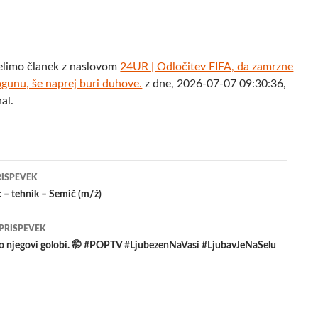
elimo članek z naslovom
24UR | Odločitev FIFA, da zamrzne
ogunu, še naprej buri duhove.
z dne, 2026-07-07 09:30:36,
al.
jenje
RISPEVEK
 – tehnik – Semič (m/ž)
evkih
 PRISPEVEK
 jo njegovi golobi. 🤭 #POPTV #LjubezenNaVasi #LjubavJeNaSelu