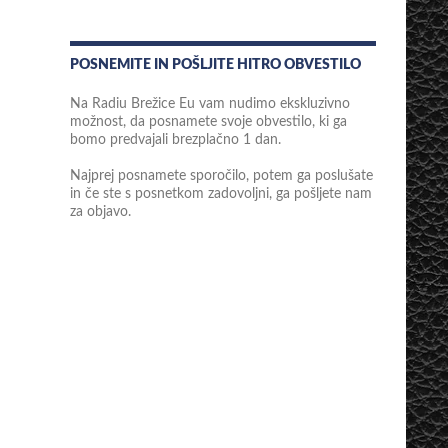
POSNEMITE IN POŠLJITE HITRO OBVESTILO
Na Radiu Brežice Eu vam nudimo ekskluzivno
možnost, da posnamete svoje obvestilo, ki ga
bomo predvajali brezplačno 1 dan.
Najprej posnamete sporočilo, potem ga poslušate
in če ste s posnetkom zadovoljni, ga pošljete nam
za objavo.