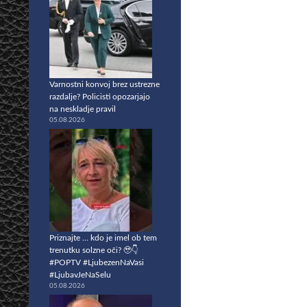
Varnostni konvoj brez ustrezne
razdalje? Policisti opozarjajo
na neskladje pravil
05.08.2026
Priznajte … kdo je imel ob tem
trenutku solzne oči? 🥹👇
#POPTV #LjubezenNaVasi
#LjubavJeNaSelu
05.08.2026