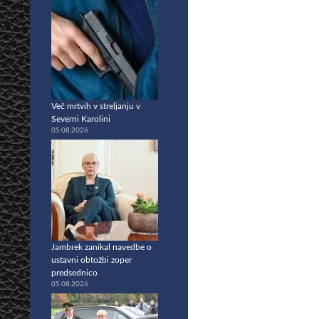
Več mrtvih v streljanju v
Severni Karolini
05.08.2026
Jambrek zanikal navedbe o
ustavni obtožbi zoper
predsednico
05.08.2026