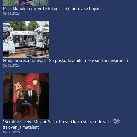
Pica, klobuk in mrtvi TikTokerji: ‘Teh fantov se bojim’
06.08.2026
Huda nesreča tramvaja: 25 poškodovanih, trije v smrtni nevarnosti
06.08.2026
“Scrabble” izziv. Melani. Sašo. Preveri kako sta se odrezala. 👇🤭
#slovenijaimatalent
06.08.2026