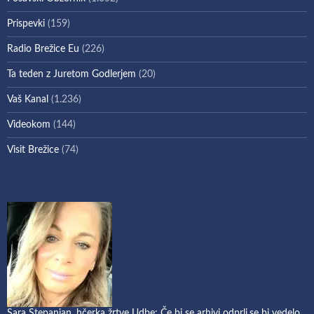
Prispevki
(159)
Radio Brežice Eu
(226)
Ta teden z Juretom Godlerjem
(20)
Vaš Kanal
(1.236)
Videokom
(144)
Visit Brežice
(74)
Sara Stepanjan, hčerka žrtve Udbe: Če bi se arhivi odprli,se bi vedelo,