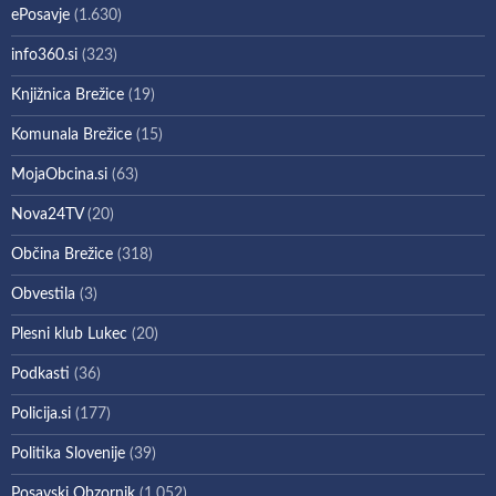
ePosavje
(1.630)
info360.si
(323)
Knjižnica Brežice
(19)
Komunala Brežice
(15)
MojaObcina.si
(63)
Nova24TV
(20)
Občina Brežice
(318)
Obvestila
(3)
Plesni klub Lukec
(20)
Podkasti
(36)
Policija.si
(177)
Politika Slovenije
(39)
Posavski Obzornik
(1.052)