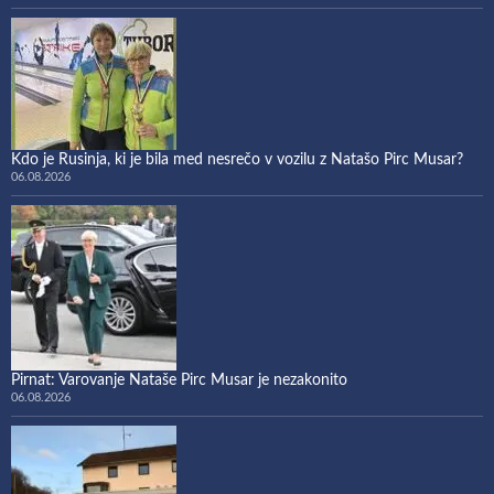
Kdo je Rusinja, ki je bila med nesrečo v vozilu z Natašo Pirc Musar?
06.08.2026
Pirnat: Varovanje Nataše Pirc Musar je nezakonito
06.08.2026