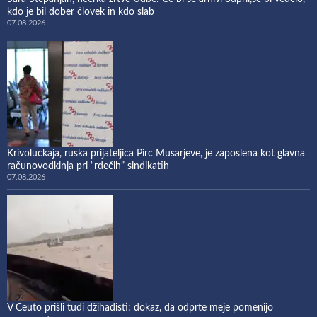
kdo je bil dober človek in kdo slab
07.08.2026
Krivoluckaja, ruska prijateljica Pirc Musarjeve, je zaposlena kot glavna
računovodkinja pri “rdečih” sindikatih
07.08.2026
V Ceuto prišli tudi džihadisti: dokaz, da odprte meje pomenijo