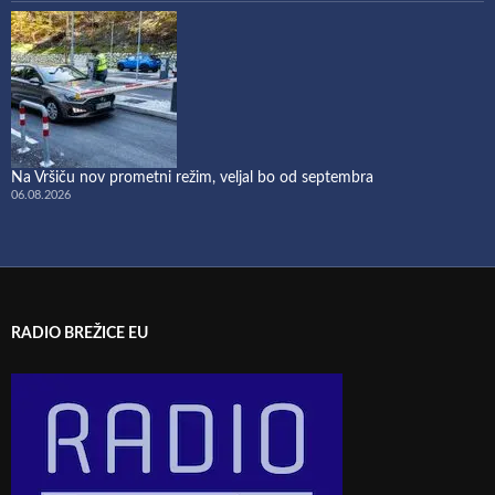
Na Vršiču nov prometni režim, veljal bo od septembra
06.08.2026
RADIO BREŽICE EU