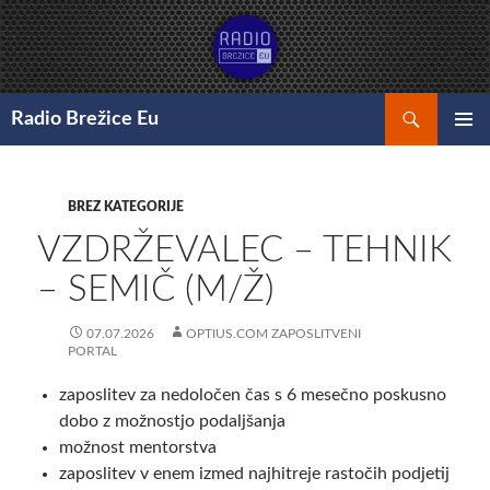
Preskoči
na
vsebino
Išči
Radio Brežice Eu
GLAVNI
MENI
BREZ KATEGORIJE
VZDRŽEVALEC – TEHNIK
– SEMIČ (M/Ž)
07.07.2026
OPTIUS.COM ZAPOSLITVENI
PORTAL
zaposlitev za nedoločen čas s 6 mesečno poskusno
dobo z možnostjo podaljšanja
možnost mentorstva
zaposlitev v enem izmed najhitreje rastočih podjetij