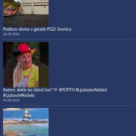
Poizkus vloma v garaže PGD Sevnica
06.08.2026
Katero dekle bo izbral Ivo? 💛 #POPTV #LjubezenNaVasi
#LjubavJeNaSelu
06.08.2026