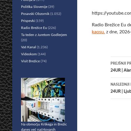
Politika Slovenije
(39)
https://youtube.
Posavski Obzornik
(1.052)
Prispevki
(159)
Radio Brežice Eu d
Radio Brežice Eu
(226)
kaosu.
z dne, 2026-
Ta teden z Juretom Godlerjem
(20)
Vaš Kanal
(1.236)
Videokom
(144)
Krmar
Visit Brežice
(74)
PREJŠNJI P
po
24UR | Alar
prisp
NASLEDNJI
24UR | Ljub
Na območju Krškega in Brežic
danes več načrtovanih