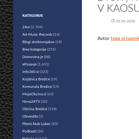
V KAOSU
KATEGORIJE
01.06.2026
24ur
(2.704)
Art Music Records
(14)
Avtor
tega prispev
Blogi strokovnjakov
(18)
Brez kategorije
(255)
Domovina.je
(88)
ePosavje
(1.631)
info360.si
(323)
Knjižnica Brežice
(19)
Komunala Brežice
(15)
MojaObcina.si
(63)
Nova24TV
(20)
Občina Brežice
(318)
Obvestila
(3)
Plesni klub Lukec
(20)
Podkasti
(36)
Policija.si
(177)