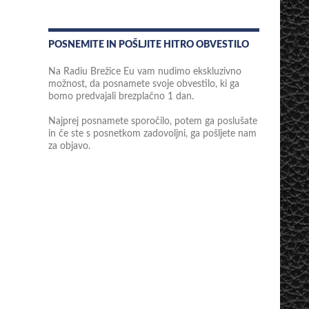
POSNEMITE IN POŠLJITE HITRO OBVESTILO
Na Radiu Brežice Eu vam nudimo ekskluzivno
možnost, da posnamete svoje obvestilo, ki ga
bomo predvajali brezplačno 1 dan.
Najprej posnamete sporočilo, potem ga poslušate
in če ste s posnetkom zadovoljni, ga pošljete nam
za objavo.