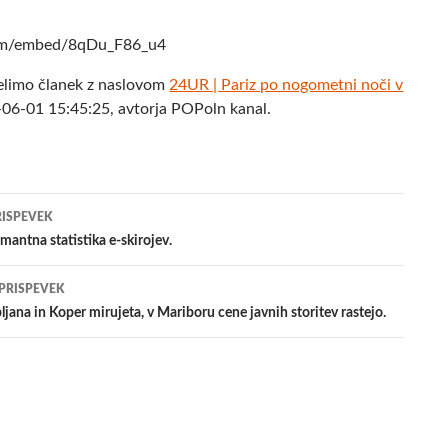
com/embed/8qDu_F86_u4
elimo članek z naslovom
24UR | Pariz po nogometni noči v
06-01 15:45:25, avtorja POPoln kanal.
jenje
RISPEVEK
mantna statistika e-skirojev.
evkih
 PRISPEVEK
ljana in Koper mirujeta, v Mariboru cene javnih storitev rastejo.