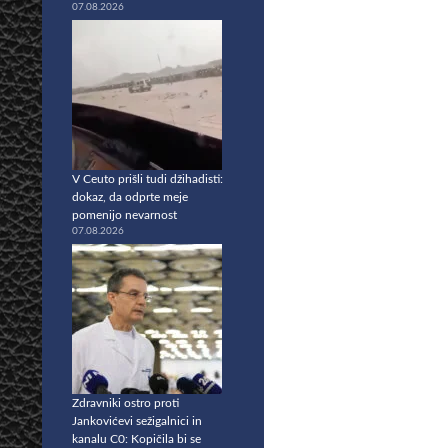
07.08.2026
V Ceuto prišli tudi džihadisti:
dokaz, da odprte meje
pomenijo nevarnost
07.08.2026
Zdravniki ostro proti
Jankovićevi sežigalnici in
kanalu C0: Kopičila bi se