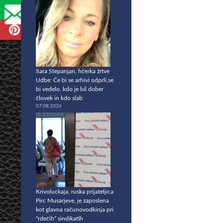
Sara Stepanjan, hčerka žrtve
Udbe: Če bi se arhivi odprli,se
bi vedelo, kdo je bil dober
človek in kdo slab
07.08.2026
Krivoluckaja, ruska prijateljica
Pirc Musarjeve, je zaposlena
kot glavna računovodkinja pri
“rdečih” sindikatih