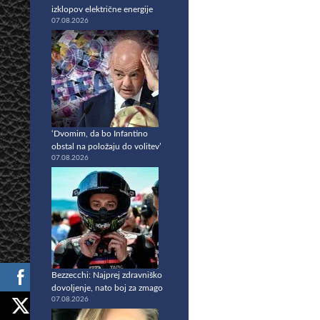
izklopov električne energije
07.08.2026
‘Dvomim, da bo Infantino
obstal na položaju do volitev’
07.08.2026
Bezzecchi: Najprej zdravniško
dovoljenje, nato boj za zmago
07.08.2026