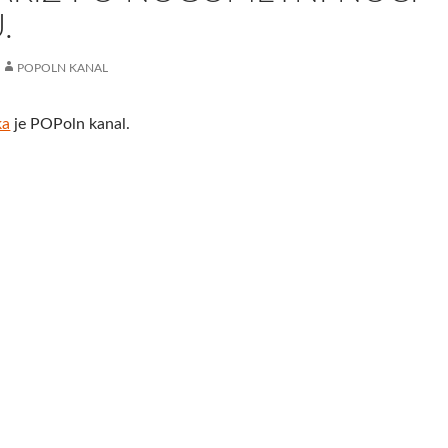
.
POPOLN KANAL
ka
je POPoln kanal.