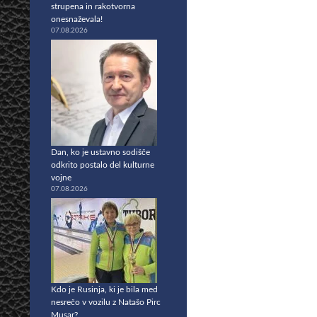
strupena in rakotvorna
onesnaževala!
07.08.2026
Dan, ko je ustavno sodišče
odkrito postalo del kulturne
vojne
07.08.2026
Kdo je Rusinja, ki je bila med
nesrečo v vozilu z Natašo Pirc
Musar?