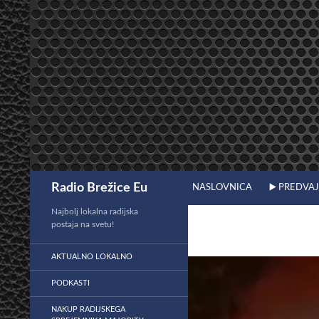
Preskoči
na
vsebino
Išči
Radio Brežice Eu
NASLOVNICA
▶️ PREDVA
Najbolj lokalna radijska
postaja na svetu!
AKTUALNO LOKALNO
PODKASTI
NAKUP RADIJSKEGA