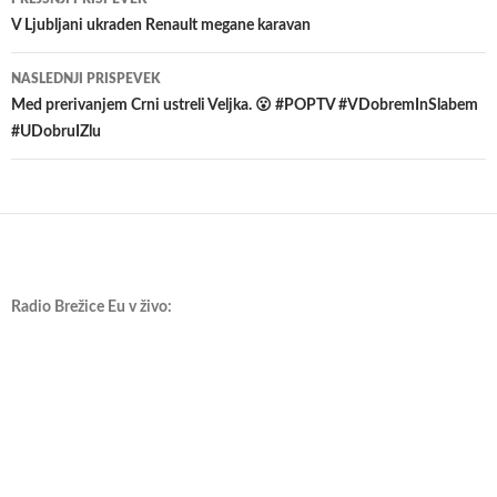
po
V Ljubljani ukraden Renault megane karavan
prispevkih
NASLEDNJI PRISPEVEK
Med prerivanjem Crni ustreli Veljka. 😮 #POPTV #VDobremInSlabem
#UDobruIZlu
Radio Brežice Eu v živo: