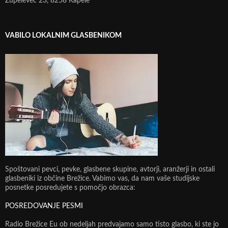
Župelevec 23, 8258 Kapele
VABILO LOKALNIM GLASBENIKOM
Spoštovani pevci, pevke, glasbene skupine, avtorji, aranžerji in ostali
glasbeniki iz občine Brežice. Vabimo vas, da nam vaše studijske
posnetke posredujete s pomočjo obrazca:
POSREDOVANJE PESMI
Radio Brežice Eu ob nedeljah predvajamo samo tisto glasbo, ki ste jo