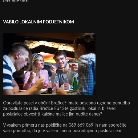
069 669 069.
VABILO LOKALNIM PODJETNIKOM
Opravljate posel v občini Brežice? Imate posebno ugodno ponudbo
za poslušalce radia Brežice Eu? Ste gostinski lokal in bi želeli
poslušalce obvestiti kakšne malice jim nudite danes?
V vsakem primeru nas pokličite na 069 669 069 in nam sporočite
vašo ponudbo, da jo v vašem imenu posredujemo poslušalcem.