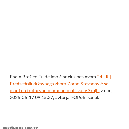
Radio Brežice Eu delimo članek z naslovom
24UR |
Predsednik državnega zbora Zoran Stevanović se
mudi na tridnevnem uradnem obisku v Srbiji.
z dne,
2026-06-17 09:15:27, avtorja POPoln kanal.
Krmarjenje
PREJŠNJI PRISPEVEK