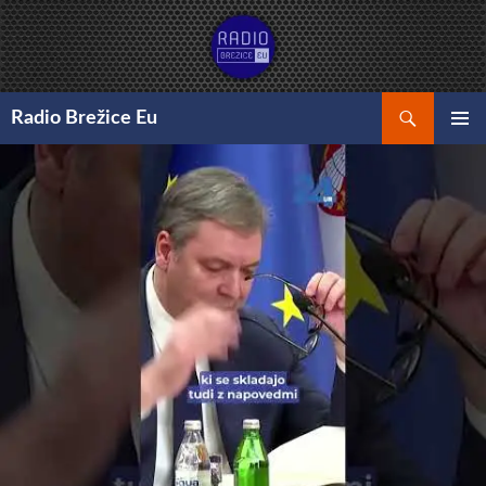
Preskoči
na
vsebino
Išči
Radio Brežice Eu
GLAVNI
MENI