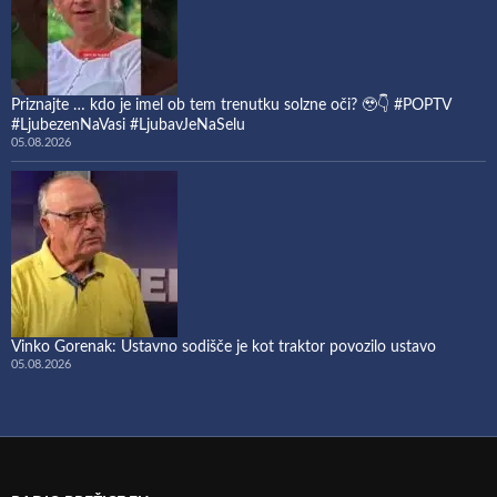
Priznajte … kdo je imel ob tem trenutku solzne oči? 🥹👇 #POPTV
#LjubezenNaVasi #LjubavJeNaSelu
05.08.2026
Vinko Gorenak: Ustavno sodišče je kot traktor povozilo ustavo
05.08.2026