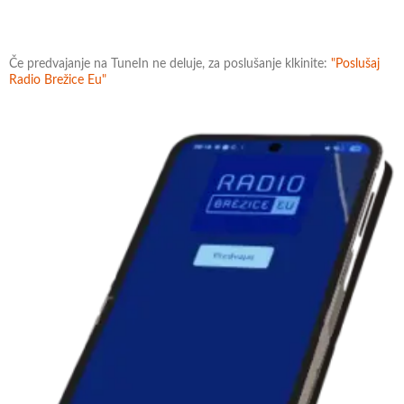
Če predvajanje na TuneIn ne deluje, za poslušanje klkinite:
"Poslušaj
Radio Brežice Eu"