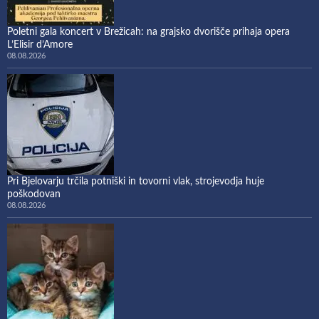
Poletni gala koncert v Brežicah: na grajsko dvorišče prihaja opera
L’Elisir d’Amore
08.08.2026
Pri Bjelovarju trčila potniški in tovorni vlak, strojevodja huje
poškodovan
08.08.2026