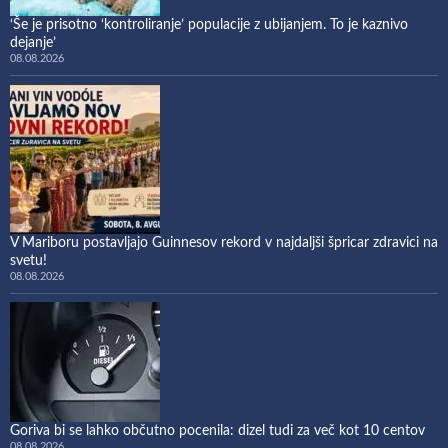
‘Še je prisotno ‘kontroliranje’ populacije z ubijanjem. To je kaznivo
dejanje’
08.08.2026
V Mariboru postavljajo Guinnesov rekord v najdaljši špricar zdravici na
svetu!
08.08.2026
Goriva bi se lahko občutno pocenila: dizel tudi za več kot 10 centov
08.08.2026