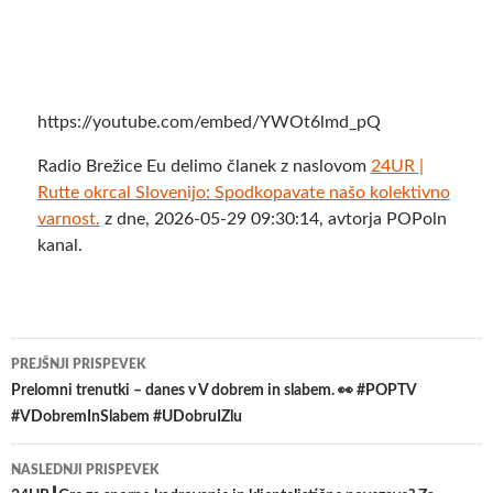
https://youtube.com/embed/YWOt6lmd_pQ
Radio Brežice Eu delimo članek z naslovom
24UR |
Rutte okrcal Slovenijo: Spodkopavate našo kolektivno
varnost.
z dne, 2026-05-29 09:30:14, avtorja POPoln
kanal.
Krmarjenje
PREJŠNJI PRISPEVEK
po
Prelomni trenutki – danes v V dobrem in slabem. 👀 #POPTV
#VDobremInSlabem #UDobruIZlu
prispevkih
NASLEDNJI PRISPEVEK