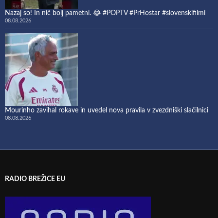
Nazaj so! In nič bolj pametni. 😂 #POPTV #PrHostar #slovenskifilmi
08.08.2026
Mourinho zavihal rokave in uvedel nova pravila v zvezdniški slačilnici
08.08.2026
RADIO BREŽICE EU