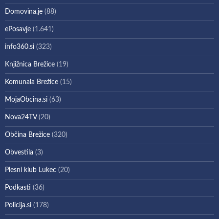
Domovina.je
(88)
ePosavje
(1.641)
info360.si
(323)
Knjižnica Brežice
(19)
Komunala Brežice
(15)
MojaObcina.si
(63)
Nova24TV
(20)
Občina Brežice
(320)
Obvestila
(3)
Plesni klub Lukec
(20)
Podkasti
(36)
Policija.si
(178)