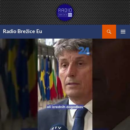
Preskoči
na
vsebino
Išči
Radio Brežice Eu
GLAVNI
MENI