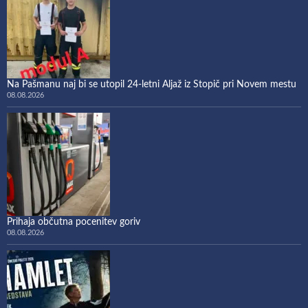
Na Pašmanu naj bi se utopil 24-letni Aljaž iz Stopič pri Novem mestu
08.08.2026
Prihaja občutna pocenitev goriv
08.08.2026