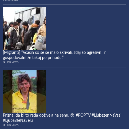
[Migranti] “Včasih so se še malo skrivali, zdaj so agresivni in
gospodovalni že takoj po prihodu.”
08.08.2026
Prizna, da bi to rada doživela na senu. 😳 #POPTV #LjubezenNaVasi
#LjubavJeNaSelu
08.08.2026