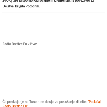
24UR┃Gre za sporno kadrovanje in klientelistične povezave? Za
Dejstva, Brigita Potočnik.
Radio Brežice Eu v živo:
Če predvajanje na TuneIn ne deluje, za poslušanje klkinite:
"Poslušaj
Radio Brežice Eu"