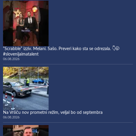
“Scrabble” izziv. Melani. Sašo. Preveri kako sta se odrezala. 👇🤭
#slovenijaimatalent
06.08.2026
Na Vršiču nov prometni režim, veljal bo od septembra
06.08.2026