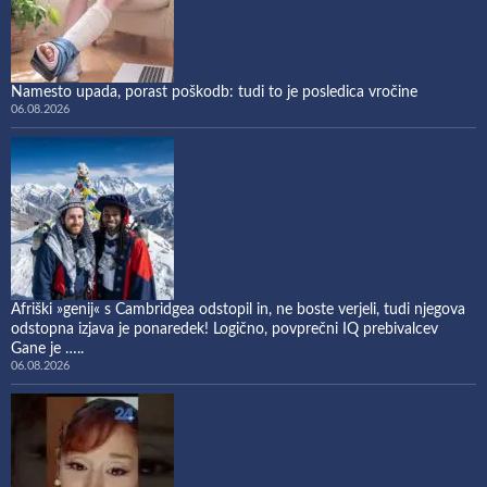
Namesto upada, porast poškodb: tudi to je posledica vročine
06.08.2026
Afriški »genij« s Cambridgea odstopil in, ne boste verjeli, tudi njegova
odstopna izjava je ponaredek! Logično, povprečni IQ prebivalcev
Gane je …..
06.08.2026