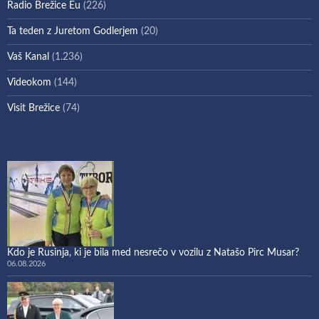
Radio Brežice Eu
(226)
Ta teden z Juretom Godlerjem
(20)
Vaš Kanal
(1.236)
Videokom
(144)
Visit Brežice
(74)
Kdo je Rusinja, ki je bila med nesrečo v vozilu z Natašo Pirc Musar?
06.08.2026