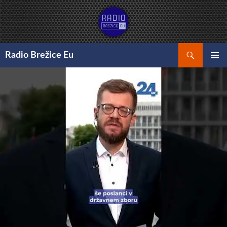
Preskoči
na
vsebino
Išči
Radio Brežice Eu
GLAVNI
MENI