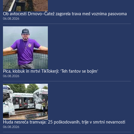
Ob avtocesti Drnovo–Čatež zagorela trava med voznima pasovoma
06.08.2026
Pica, klobuk in mrtvi TikTokerji: ‘Teh fantov se bojim’
06.08.2026
Huda nesreča tramvaja: 25 poškodovanih, trije v smrtni nevarnosti
06.08.2026