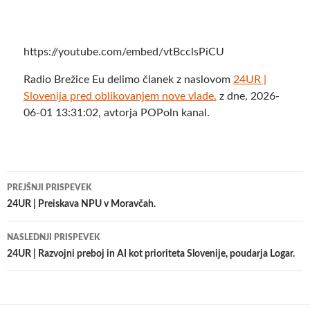
https://youtube.com/embed/vtBcclsPiCU
Radio Brežice Eu delimo članek z naslovom
24UR |
Slovenija pred oblikovanjem nove vlade.
z dne, 2026-
06-01 13:31:02, avtorja POPoln kanal.
Krmarjenje
PREJŠNJI PRISPEVEK
po
24UR | Preiskava NPU v Moravčah.
prispevkih
NASLEDNJI PRISPEVEK
24UR | Razvojni preboj in AI kot prioriteta Slovenije, poudarja Logar.