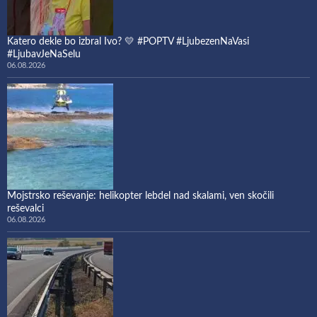
Katero dekle bo izbral Ivo? 💛 #POPTV #LjubezenNaVasi
#LjubavJeNaSelu
06.08.2026
Mojstrsko reševanje: helikopter lebdel nad skalami, ven skočili
reševalci
06.08.2026