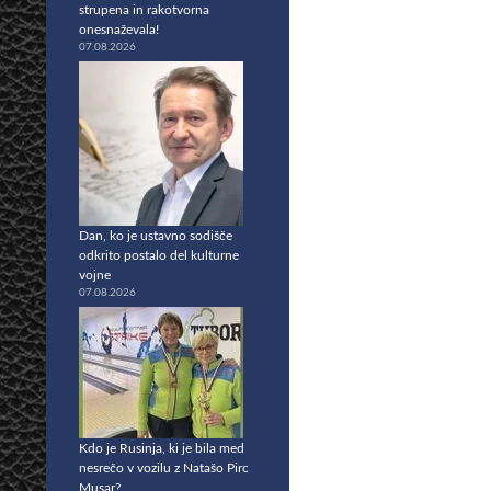
strupena in rakotvorna
onesnaževala!
07.08.2026
Dan, ko je ustavno sodišče
odkrito postalo del kulturne
vojne
07.08.2026
Kdo je Rusinja, ki je bila med
nesrečo v vozilu z Natašo Pirc
Musar?