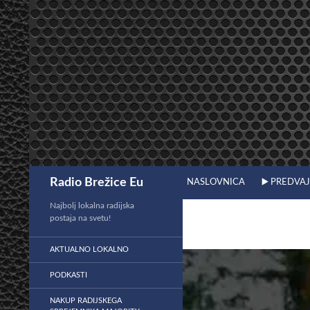
Preskoči
na
vsebino
Išči
Radio Brežice Eu
NASLOVNICA
▶️ PREDVA
Najbolj lokalna radijska
postaja na svetu!
AKTUALNO LOKALNO
PODKASTI
NAKUP RADIJSKEGA