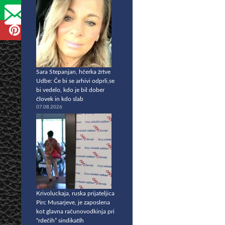
Sara Stepanjan, hčerka žrtve
Udbe: Če bi se arhivi odprli,se
bi vedelo, kdo je bil dober
človek in kdo slab
07.08.2026
Krivoluckaja, ruska prijateljica
Pirc Musarjeve, je zaposlena
kot glavna računovodkinja pri
“rdečih” sindikatih