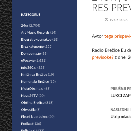
RES PRE
KATEGORIJE
19.05.2026
24ur
(2.704)
Art Music Records
(14)
Avtor
tega prispev
Blogi strokovnjakov
(18)
Brez kategorije
(255)
Radio Brežice Eu d
Domovina.je
(88)
previsoke?
z dne, 2
ePosavje
(1.631)
info360.si
(323)
Knjižnica Brežice
(19)
Komunala Brežice
(15)
Krmar
MojaObcina.si
(63)
PREJŠNJI P
po
Nova24TV
(20)
LUKCI ZA
Občina Brežice
(318)
prisp
Obvestila
(3)
NASLEDNJI
Plesni klub Lukec
(20)
​Utrip mlad
Podkasti
(36)
Policija.si
(177)