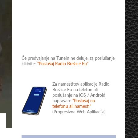
Če predvajanje na TuneIn ne deluje, za poslušanje
klkinite:
"Poslušaj Radio Brežice Eu"
Za namestitev aplikacije Radio
Brežice Eu na telefon ali
poslušanje na iOS / Android
napravah:
"Poslušaj na
telefonu ali namesti"
(Progresivna Web Aplikacija)