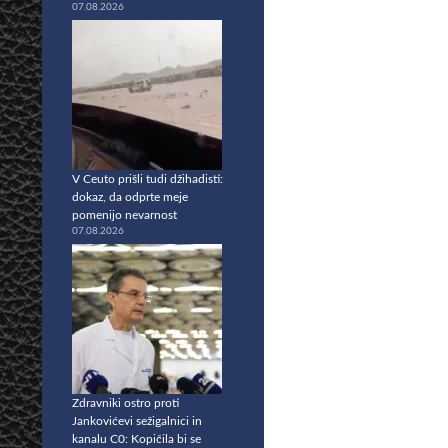
07.08.2026
V Ceuto prišli tudi džihadisti:
dokaz, da odprte meje
pomenijo nevarnost
07.08.2026
Zdravniki ostro proti
Jankovićevi sežigalnici in
kanalu C0: Kopičila bi se