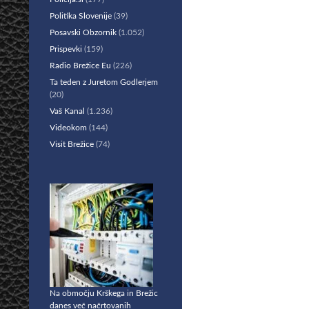
Politika Slovenije
(39)
Posavski Obzornik
(1.052)
Prispevki
(159)
Radio Brežice Eu
(226)
Ta teden z Juretom Godlerjem
(20)
Vaš Kanal
(1.236)
Videokom
(144)
Visit Brežice
(74)
Na območju Krškega in Brežic
danes več načrtovanih