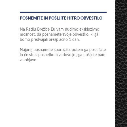
POSNEMITE IN POŠLJITE HITRO OBVESTILO
Na Radiu Brežice Eu vam nudimo ekskluzivno
možnost, da posnamete svoje obvestilo, ki ga
bomo predvajali brezplačno 1 dan.
Najprej posnamete sporočilo, potem ga poslušate
in če ste s posnetkom zadovoljni, ga pošljete nam
za objavo.