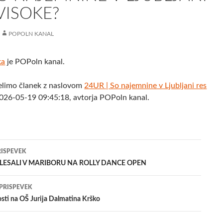
VISOKE?
POPOLN KANAL
ka
je POPoln kanal.
elimo članek z naslovom
24UR | So najemnine v Ljubljani res
026-05-19 09:45:18, avtorja POPoln kanal.
jenje
RISPEVEK
PLESALI V MARIBORU NA ROLLY DANCE OPEN
evkih
 PRISPEVEK
osti na OŠ Jurija Dalmatina Krško