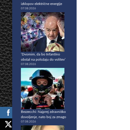
izklopov električne energije
07.08.2026
‘Dvomim, da bo Infantino
obstal na položaju do volitev’
07.08.2026
Bezzecchi: Najprej zdravniško
dovoljenje, nato boj za zmago
07.08.2026