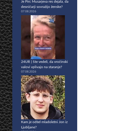
Je Pirc Musarjeva res dejala, da
desničarji sovražijo ženske?
07.08.2026
24UR | Ste vedeli, da vročinski
valovi vplivajo na staranje?
07.08.2026
Kam je odšel mladoletni Jon iz
Ljubljane?