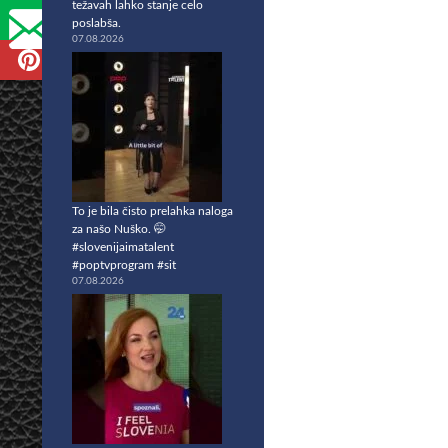
težavah lahko stanje celo
poslabša.
07.08.2026
To je bila čisto prelahka naloga
za našo Nuško. 🤭
#slovenijaimatalent
#poptvprogram #sit
07.08.2026