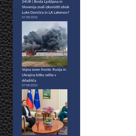
24UR | Bosta Ljubljana in
Slovenija znali izkoristiti obisk
Luke Dončića in LA Lakersov?
07.08.2026
Vojna izven fronte: Rusija in
Ukrajina bitko selita v
skladišča
07.08.2026