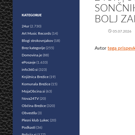
SONČNI
KATEGORIJE
BOLJ ZA
24ur
(2.730)
05.07.2026
Art Music Records
(14)
Blogi strokovnjakov
(18)
Avtor
tega prispev
Brez kategorije
(255)
Domovina.je
(88)
ePosavje
(1.633)
info360.si
(323)
Knjižnica Brežice
(19)
Komunala Brežice
(15)
MojaObcina.si
(63)
Nova24TV
(20)
Občina Brežice
(320)
Obvestila
(3)
Plesni klub Lukec
(20)
Podkasti
(36)
Policija.si
(177)