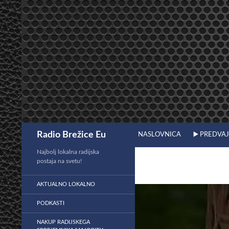
Preskoči
na
vsebino
Išči
Radio Brežice Eu
NASLOVNICA
▶️ PREDVA
Najbolj lokalna radijska
postaja na svetu!
AKTUALNO LOKALNO
PODKASTI
NAKUP RADIJSKEGA