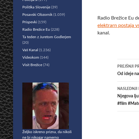
Politika Slovenije
(39)
Posavski Obzornik
(1.059)
Radio Brežice Eu d
Prispevki
(159)
elektrarn postaja v
Radio Brežice Eu
(228)
kanal.
Ta teden z Juretom Godlerjem
(20)
Vaš Kanal
(1.236)
Videokom
(144)
Krmar
Visit Brežice
(74)
PREJŠNJI P
po
Od ideje na
prisp
NASLEDNJI
Njegova lj
#film #Mat
Željko iskreno prizna, da nikoli
ne bi nikogar namerno