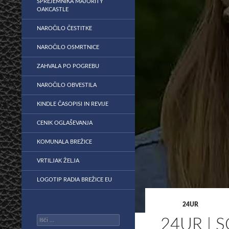
SPREJEMNIKA MAJORITY
OAKCASTLE
NAROČILO ČESTITKE
NAROČILO OSMRTNICE
ZAHVALA PO POGREBU
NAROČILO OBVESTILA
KINDLE ČASOPISI IN REVIJE
CENIK OGLAŠEVANJA
KOMUNALA BREŽICE
VRTILJAK ŽELJA
LOGOTIP RADIA BREŽICE EU
24UR
Išči:
24UR | 