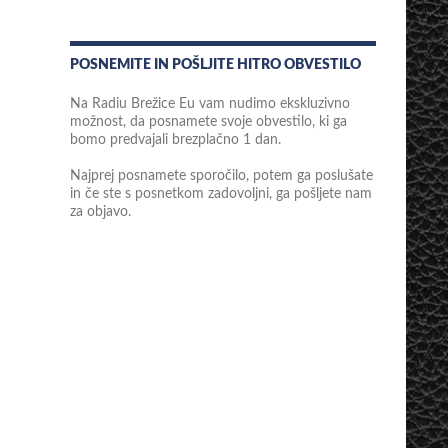
POSNEMITE IN POŠLJITE HITRO OBVESTILO
Na Radiu Brežice Eu vam nudimo ekskluzivno
možnost, da posnamete svoje obvestilo, ki ga
bomo predvajali brezplačno 1 dan.
Najprej posnamete sporočilo, potem ga poslušate
in če ste s posnetkom zadovoljni, ga pošljete nam
za objavo.