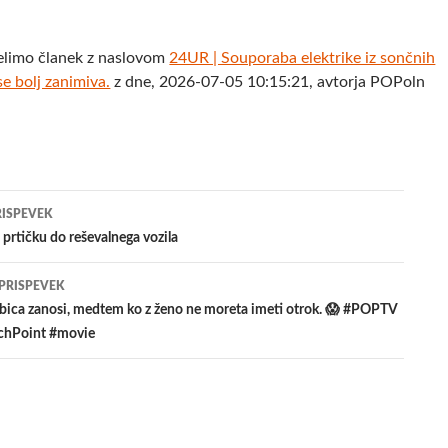
elimo članek z naslovom
24UR | Souporaba elektrike iz sončnih
se bolj zanimiva.
z dne, 2026-07-05 10:15:21, avtorja POPoln
jenje
RISPEVEK
 prtičku do reševalnega vozila
evkih
 PRISPEVEK
ubica zanosi, medtem ko z ženo ne moreta imeti otrok. 😱 #POPTV
chPoint #movie