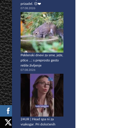
prizadel. 😔❤️
07.08.2026
Peklenski dnevi za srne, ježe,
ptice …: s preprosto gesto
rešite življenje
07.08.2026
24UR | Head spa ni za
vsakogar. Pri določenih